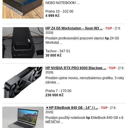
NEBO NOTEBOOK! ...
Praha 10 - 102 00
4 999 Kč
HP Z4 G5 Workstation – Xeon W3 ...
-
TOP
- [7.8.
2026]
Prodám profesionální pracovní stanici
hp
Z4 G5
Workstat ...
Tachov - 347 01
30 000 Kč
HP NVIDIA RTX PRO 6000 Blackwe ...
-
TOP
- [7.8.
2026]
Prodám uplne novou, nerozbalenou grafiku. 3 roky
záruka ...
Praha 7 - 170 00
230 000 Kč
▼HP EliteBook 840 G8 - 14" / i ...
-
TOP
- [7.8.
2026]
Prodám použitý notebook
hp
EliteBook 840 G8 s 6
MĚSÍČNÍ ...