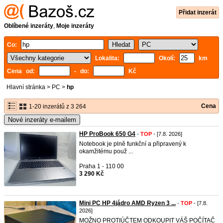
Přidat inzerát
Oblíbené inzeráty
,
Moje inzeráty
Co:
Lokalita:
Okolí:
km
Cena od:
- do:
Kč
Hlavní stránka
>
PC
>
hp
Cena
1-20 inzerátů z 3 264
Nové inzeráty e-mailem
HP ProBook 650 G4
-
TOP
- [7.8. 2026]
Notebook je plně funkční a připravený k
okamžitému použ ...
Praha 1 - 110 00
3 290 Kč
Mini PC HP 4jádro AMD Ryzen 3 ...
-
TOP
- [7.8.
2026]
MOŽNO PROTIÚČTEM ODKOUPIT VÁŠ POČÍTAČ