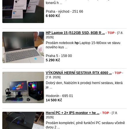
tonerů h ...
Praha - východ - 251 66
6 600 Kč
HP Laptop 15 (512GB SSD, 8GB R ...
-
TOP
- [7.8.
2026]
Prodám notebook
hp
Laptop 15-fd0xxx ve stavu
nového kus ...
Praha 5 - 158 00
5 290 Kč
VÝKONNÁ HERNÍ SESTAVA RTX 4060 ...
-
TOP
-
[7.8. 2026]
Dobrý den, Nabízím k prodeji herní sestavu, která
je ...
Hodonín - 695 01
14 500 Kč
Herní PC + 2× IPS monitor + he ...
-
TOP
- [7.8.
2026]
Prodám kompletní, plně funkční PC sestavu včetně
dvou 2 ...