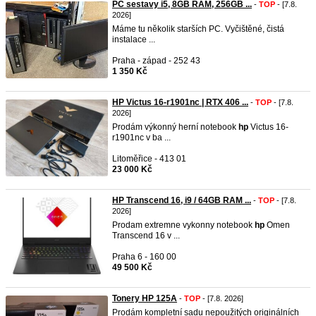
PC sestavy i5, 8GB RAM, 256GB ...
-
TOP
- [7.8.
2026]
Máme tu několik starších PC. Vyčištěné, čistá
instalace ...
Praha - západ - 252 43
1 350 Kč
HP Victus 16-r1901nc | RTX 406 ...
-
TOP
- [7.8.
2026]
Prodám výkonný herní notebook
hp
Victus 16-
r1901nc v ba ...
Litoměřice - 413 01
23 000 Kč
HP Transcend 16, i9 / 64GB RAM ...
-
TOP
- [7.8.
2026]
Prodam extremne vykonny notebook
hp
Omen
Transcend 16 v ...
Praha 6 - 160 00
49 500 Kč
Tonery HP 125A
-
TOP
- [7.8. 2026]
Prodám kompletní sadu nepoužitých originálních