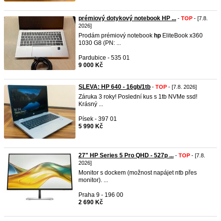
prémiový dotykový notebook HP ...
-
TOP
- [7.8.
2026]
Prodám prémiový notebook
hp
EliteBook x360
1030 G8 (PN: ...
Pardubice - 535 01
9 000 Kč
SLEVA: HP 640 - 16gb/1tb
-
TOP
- [7.8. 2026]
Záruka 3 roky! Poslední kus s 1tb NVMe ssd!
Krásný ...
Písek - 397 01
5 990 Kč
27" HP Series 5 Pro QHD - 527p ...
-
TOP
- [7.8.
2026]
Monitor s dockem (možnost napájet ntb přes
monitor). ...
Praha 9 - 196 00
2 690 Kč