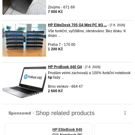
Znojmo - 671 69
7 000 Kč
HP EliteDesk 705 G4 Mini PC 8G ...
- [7.8. 2026]
Vše funkční, vyčištěno, otestováno. Bez disku. K
dispo ...
Praha 7 - 170 00
1 200 Kč
HP ProBook 440 G4
- [7.8. 2026]
Prodám velmi zachovalý a 100% funkční notebook
hp
řady ...
Brno venkov - 664 47
2 600 Kč