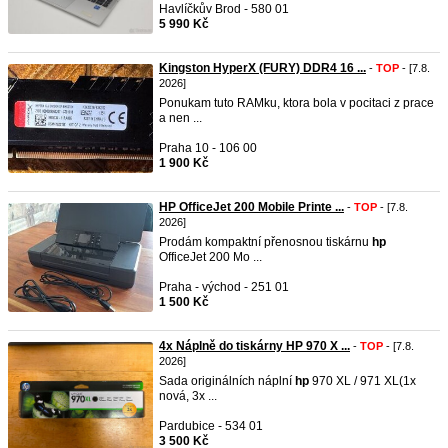
Havlíčkův Brod - 580 01
5 990 Kč
Kingston HyperX (FURY) DDR4 16 ...
-
TOP
- [7.8.
2026]
Ponukam tuto RAMku, ktora bola v pocitaci z prace
a nen ...
Praha 10 - 106 00
1 900 Kč
HP OfficeJet 200 Mobile Printe ...
-
TOP
- [7.8.
2026]
Prodám kompaktní přenosnou tiskárnu
hp
OfficeJet 200 Mo ...
Praha - východ - 251 01
1 500 Kč
4x Náplně do tiskárny HP 970 X ...
-
TOP
- [7.8.
2026]
Sada originálních náplní
hp
970 XL / 971 XL(1x
nová, 3x ...
Pardubice - 534 01
3 500 Kč