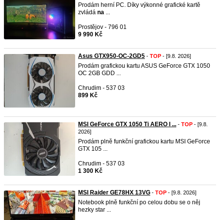
Prodám herní PC. Díky výkonné grafické kartě
zvládá
na
...
Prostějov - 796 01
9 990 Kč
Asus GTX950-OC-2GD5
-
TOP
- [9.8. 2026]
Prodám grafickou kartu ASUS GeForce GTX 1050
OC 2GB GDD ...
Chrudim - 537 03
899 Kč
MSI GeForce GTX 1050 Ti AERO I ...
-
TOP
- [9.8.
2026]
Prodám plně funkční grafickou kartu MSI GeForce
GTX 105 ...
Chrudim - 537 03
1 300 Kč
MSI Raider GE78HX 13VG
-
TOP
- [9.8. 2026]
Notebook plně funkční po celou dobu se o něj
hezky star ...