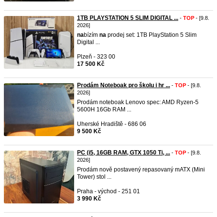
1TB PLAYSTATION 5 SLIM DIGITAL ...
-
TOP
- [9.8.
2026]
na
bízím
na
prodej set: 1TB PlayStation 5 Slim
Digital ...
Plzeň - 323 00
17 500 Kč
Prodám Noteboak pro školu i hr ...
-
TOP
- [9.8.
2026]
Prodám noteboak Lenovo spec: AMD Ryzen-5
5600H 16Gb RAM ...
Uherské Hradiště - 686 06
9 500 Kč
PC (i5, 16GB RAM, GTX 1050 Ti, ...
-
TOP
- [9.8.
2026]
Prodám nově postavený repasovaný mATX (Mini
Tower) stol ...
Praha - východ - 251 01
3 990 Kč