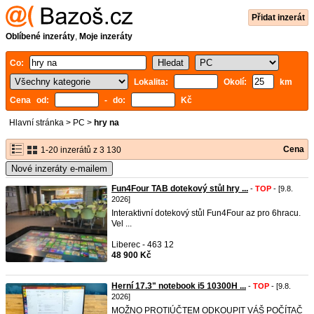
Přidat inzerát
Oblíbené inzeráty
,
Moje inzeráty
Co:
Lokalita:
Okolí:
km
Cena od:
- do:
Kč
Hlavní stránka
>
PC
>
hry na
Cena
1-20 inzerátů z 3 130
Nové inzeráty e-mailem
Fun4Four TAB dotekový stůl hry ...
-
TOP
- [9.8.
2026]
Interaktivní dotekový stůl Fun4Four az pro 6hracu.
Vel ...
Liberec - 463 12
48 900 Kč
Herní 17.3" notebook i5 10300H ...
-
TOP
- [9.8.
2026]
MOŽNO PROTIÚČTEM ODKOUPIT VÁŠ POČÍTAČ