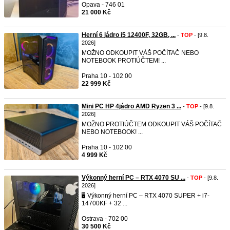
Opava - 746 01
21 000 Kč
Herní 6 jádro i5 12400F, 32GB, ...
-
TOP
- [9.8.
2026]
MOŽNO ODKOUPIT VÁŠ POČÍTAČ NEBO
NOTEBOOK PROTIÚČTEM! ...
Praha 10 - 102 00
22 999 Kč
Mini PC HP 4jádro AMD Ryzen 3 ...
-
TOP
- [9.8.
2026]
MOŽNO PROTIÚČTEM ODKOUPIT VÁŠ POČÍTAČ
NEBO NOTEBOOK! ...
Praha 10 - 102 00
4 999 Kč
Výkonný herní PC – RTX 4070 SU ...
-
TOP
- [9.8.
2026]
🖥️ Výkonný herní PC – RTX 4070 SUPER + i7-
14700KF + 32 ...
Ostrava - 702 00
30 500 Kč