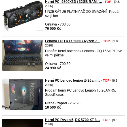
Herní PC- 9800X3D / 32GB RAM / ...
-
TOP
- [9.8.
2026]
! INZERÁT JE PLATNÝ AŽ DO SMAZÁNÍ ! Prodám
svojí her ...
Ostrava - 703 00
70 000 Kč
Lenovo LOQ RTX 5060 / Ryzen 7 ...
-
TOP
- [9.8.
2026]
Prodám herní notebook Lenovo LOQ 15AHP10 ve
velmi pěkné ...
Ostrava - 700 30
24 990 Kč
Herní PC Lenovo legion t5 26am ...
-
TOP
- [9.8.
2026]
Prodám herní PC Lenovo Legion T5 26AMR5.
Specifikace: ...
Praha - západ - 252 28
10 500 Kč
Herní PC Ryzen 5, RX 5700 XT 8 ...
-
TOP
- [9.8.
2026]