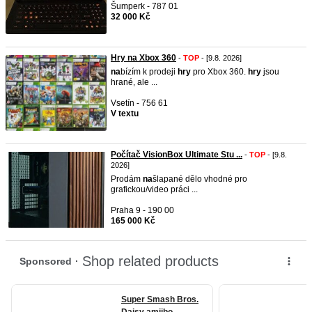
Šumperk - 787 01
32 000 Kč
Hry na Xbox 360
-
TOP
- [9.8. 2026]
na
bízím k prodeji
hry
pro Xbox 360.
hry
jsou
hrané, ale ...
Vsetín - 756 61
V textu
Počítač VisionBox Ultimate Stu ...
-
TOP
- [9.8.
2026]
Prodám
na
šlapané dělo vhodné pro
grafickou/video práci ...
Praha 9 - 190 00
165 000 Kč