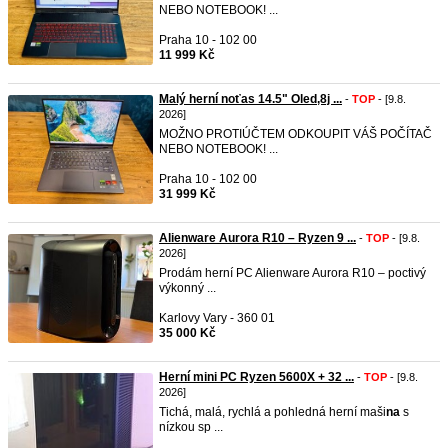
NEBO NOTEBOOK! ...
Praha 10 - 102 00
11 999 Kč
Malý herní noťas 14.5" Oled,8j ...
-
TOP
- [9.8.
2026]
MOŽNO PROTIÚČTEM ODKOUPIT VÁŠ POČÍTAČ
NEBO NOTEBOOK! ...
Praha 10 - 102 00
31 999 Kč
Alienware Aurora R10 – Ryzen 9 ...
-
TOP
- [9.8.
2026]
Prodám herní PC Alienware Aurora R10 – poctivý
výkonný ...
Karlovy Vary - 360 01
35 000 Kč
Herní mini PC Ryzen 5600X + 32 ...
-
TOP
- [9.8.
2026]
Tichá, malá, rychlá a pohledná herní maši
na
s
nízkou sp ...