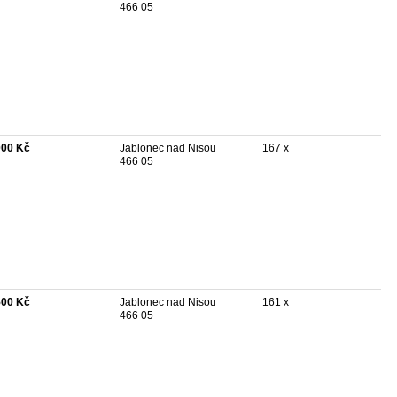
466 05
000 Kč
Jablonec nad Nisou
167 x
466 05
500 Kč
Jablonec nad Nisou
161 x
466 05