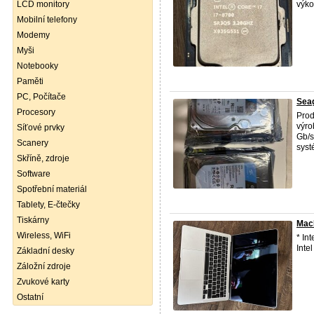
LCD monitory
výko
Mobilní telefony
Modemy
Myši
Notebooky
Paměti
PC, Počítače
Sea
Procesory
Prod
výro
Síťové prvky
Gb/s
Scanery
syst
Skříně, zdroje
Software
Spotřební materiál
Tablety, E-čtečky
Tiskárny
MacB
Wireless, WiFi
* In
Inte
Základní desky
Záložní zdroje
Zvukové karty
Ostatní