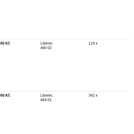
000 Kč
Liberec
124 x
460 02
500 Kč
Liberec
342 x
464 01