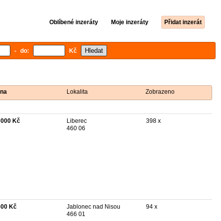
Oblíbené inzeráty
Moje inzeráty
Přidat inzerát
- do:
Kč
na
Lokalita
Zobrazeno
 000 Kč
Liberec
398 x
460 06
600 Kč
Jablonec nad Nisou
94 x
466 01