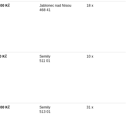
300 Kč
Jablonec nad Nisou
18 x
468 41
0 Kč
Semily
10 x
511 01
000 Kč
Semily
31 x
513 01