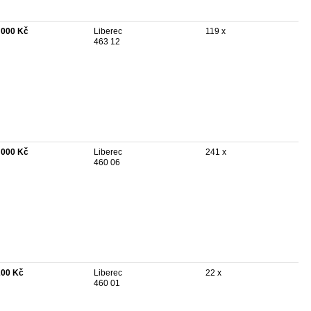
 000 Kč
Liberec
119 x
463 12
 000 Kč
Liberec
241 x
460 06
200 Kč
Liberec
22 x
460 01