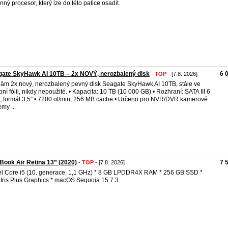
nný procesor, který lze do této patice osadit.
gate SkyHawk AI 10TB – 2x NOVÝ, nerozbalený disk
6 
-
TOP
- [7.8. 2026]
ám 2x nový, nerozbalený pevný disk Seagate SkyHawk AI 10TB, stále ve
bní fólii, nikdy nepoužité. • Kapacita: 10 TB (10 000 GB) • Rozhraní: SATA III 6
, formát 3,5” • 7200 ot/min, 256 MB cache • Určeno pro NVR/DVR kamerové
émy ...
ook Air Retina 13” (2020)
7 
-
TOP
- [7.8. 2026]
tel Core i5 (10. generace, 1,1 GHz) * 8 GB LPDDR4X RAM * 256 GB SSD *
l Iris Plus Graphics * macOS Sequoia 15.7.3