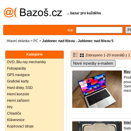
... bazar pro každého
Co:
Hlavní stránka
>
PC
>
Jablonec nad Nisou - Jablonec nad Nisou 5
Kategorie
Zobrazeno 1-20 inzerátů z 1
DVD, Blu-ray mechaniky
Nové inzeráty e-mailem
Fotoaparáty
Mac
GPS navigace
Prod
Grafické karty
pouz
Samo
Hard disky, SSD
mezi
Herní konzole
Herní zařízení
Hry
Chladiče
Klávesnice
Inte
Kopírovací stroje
Nabí