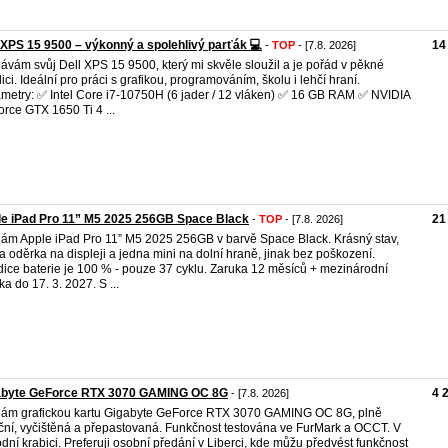
 XPS 15 9500 – výkonný a spolehlivý parťák 💻
14
-
TOP
- [7.8. 2026]
ávám svůj Dell XPS 15 9500, který mi skvěle sloužil a je pořád v pěkné
ici. Ideální pro práci s grafikou, programováním, školu i lehčí hraní.
metry: ✅ Intel Core i7-10750H (6 jader / 12 vláken) ✅ 16 GB RAM ✅ NVIDIA
rce GTX 1650 Ti 4 ...
e iPad Pro 11” M5 2025 256GB Space Black
21
-
TOP
- [7.8. 2026]
ám Apple iPad Pro 11” M5 2025 256GB v barvě Space Black. Krásný stav,
a oděrka na displeji a jedna mini na dolní hraně, jinak bez poškození.
ice baterie je 100 % - pouze 37 cyklu. Zaruka 12 měsíců + mezinárodní
ka do 17. 3. 2027. S ...
abyte GeForce RTX 3070 GAMING OC 8G
4 
- [7.8. 2026]
ám grafickou kartu Gigabyte GeForce RTX 3070 GAMING OC 8G, plně
ční, vyčištěná a přepastovaná. Funkčnost testována ve FurMark a OCCT. V
dní krabici. Preferuji osobní předání v Liberci, kde můžu předvést funkčnost