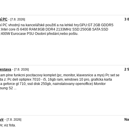
ní PC
3 
- [7.8. 2026]
ní PC vhodný na kancelářské použití a na lehké hry.GPU:GT 2GB GDDR5
:Intel core i5 6400 RAM:8GB DDR4 2133MHz SSD:250GB SATA SSD
400W Eurocase PSU Osobní předání,nebo pošlu.
sestava
2 
- [7.8. 2026]
am plne funkcni pocitacovy komplet (pc, monitor, klavesnice a mys) Pc set se
da z: Pc dell optiplex 7010 - i5, 16gb ram, windows 10 pro, graficka karta
ia geforce gt 710, ssd disk 250gb, nainstalovany openoffice) Monitor
ung S2 ...
vir
Na
- [7.8. 2026]
ir, viz fota.