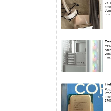
ZALM
proc
třem
dost
Cors
CORS
tvrz
vent
mm x
Inte
Použ
Proc
desk
1700