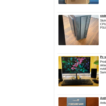
stol
Stol
CPU
PSU:
Pc 
Prod
skla
nvid
Sams
Anti
Antiv