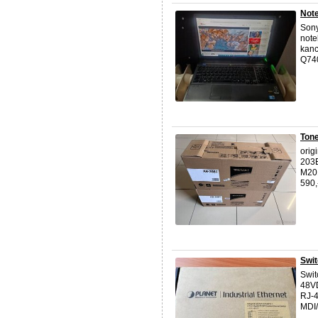
Note
Sony
note
kanc
Q740
Tone
orig
203
M201
590,
Swit
Swit
48VD
RJ-4
MDI/