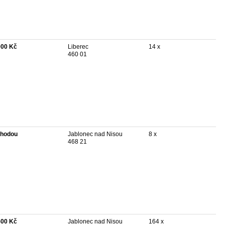
000 Kč
Liberec
14 x
460 01
hodou
Jablonec nad Nisou
8 x
468 21
500 Kč
Jablonec nad Nisou
164 x