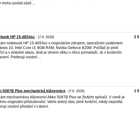
 mohu poslat zásil ...
ebook HP 15-d054sc
2 
- [7.8. 2026]
ám notebook HP 15-d054sc s originálním zdrojem, operačním systémem
ows 10, Intel Core i3, 8GB RAM, Nvidia Geforce 820M. Počítač je plně
ční a v dobrém stavu, disk je vlivem věku o něco pomalejší. Je v továrním
avení. Preferuji osobní ...
o 5087B Plus mechanická klávesnice
1 
- [7.8. 2026]
ám mechanickou klávesnici Akko 5087B Plus se žlutými spínači. V ceně je
hno originální příslušenství. Velmi dobrý stav, plně funkční, nikdy nepolitá.
eruji osobní předání v Liberci.