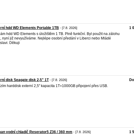
rní hdd WD Elements Portable 1TB
1 
- [7.8. 2026]
ám hdd WD Elements s úložištěm 1 TB. Plně funkční. Byl použit na zálohu
k, nyní již nevyužíváme. Nejlépe osobní předání v Liberci nebo Mládé
slavi. Děkuji
rní disk Seagate disk 2,5" 1T
Do
- [7.8. 2026]
zím harddisk externí 2,5" kapacita 1T=1000GB připojení přes USB.
an vodní chladič Reserator5 Z36 / 360 mm
1 
- [7.8. 2026]