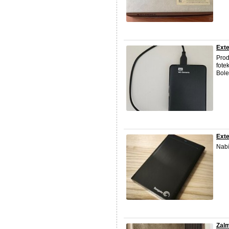
Exte
Prod
fote
Bole
Exte
Nabí
Zalm