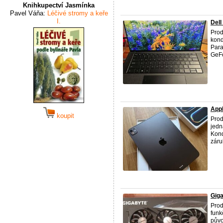
Knihkupectví Jasmínka
Pavel Váňa:
Léčivé stromy a keře
I.
Dell
Prod
kond
Para
GeFo
Appl
koupit
Prod
jedn
Kond
záru
Gig
Prod
funk
půvo