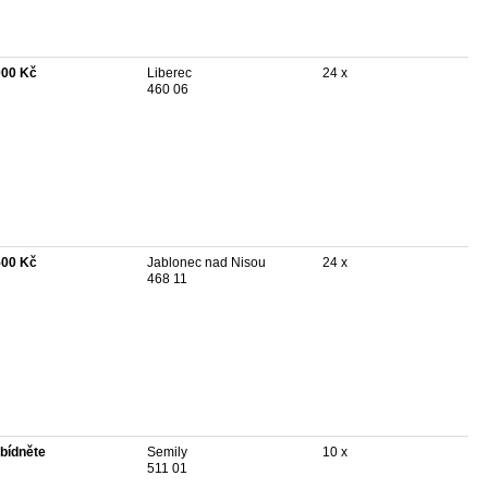
000 Kč
Liberec
24 x
460 06
500 Kč
Jablonec nad Nisou
24 x
468 11
bídněte
Semily
10 x
511 01