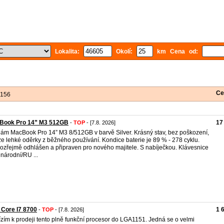
Lokalita:
Okolí:
km Cena od:
Ce
 156
Book Pro 14” M3 512GB
17
-
TOP
- [7.8. 2026]
ám MacBook Pro 14” M3 8/512GB v barvě Silver. Krásný stav, bez poškození,
e lehké oděrky z běžného používání. Kondice baterie je 89 % - 278 cyklu.
zřejmě odhlášen a připraven pro nového majitele. S nabíječkou. Klávesnice
národní/RU ...
l Core I7 8700
1 
-
TOP
- [7.8. 2026]
zím k prodeji tento plně funkční procesor do LGA1151. Jedná se o velmi