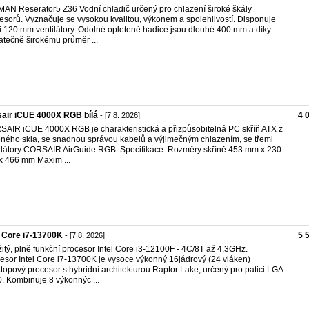
AN Reserator5 Z36 Vodní chladič určený pro chlazení široké škály
esorů. Vyznačuje se vysokou kvalitou, výkonem a spolehlivostí. Disponuje
i 120 mm ventilátory. Odolné opletené hadice jsou dlouhé 400 mm a díky
atečně širokému průměr ...
air iCUE 4000X RGB bílá
4 
- [7.8. 2026]
AIR iCUE 4000X RGB je charakteristická a přizpůsobitelná PC skříň ATX z
eného skla, se snadnou správou kabelů a výjimečným chlazením, se třemi
ilátory CORSAIR AirGuide RGB. Specifikace: Rozměry skříně 453 mm x 230
 466 mm Maxim ...
l Core i7-13700K
5 
- [7.8. 2026]
itý, plně funkční procesor Intel Core i3-12100F - 4C/8T až 4,3GHz.
esor Intel Core i7-13700K je vysoce výkonný 16jádrový (24 vláken)
topový procesor s hybridní architekturou Raptor Lake, určený pro patici LGA
. Kombinuje 8 výkonnýc ...