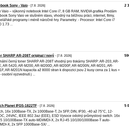
book Sony - Vaio
2 
- [7.8. 2026]
 Vaio – výkonný notebook Intel Core i7, 8 GB RAM, NVIDIA grafika Prodám
book Sony Vaio ve slušném stavu, vhodný na běžnou práci, internet, filmy,
elářské programy i méně náročné hry. Parametry: - Procesor: Intel Core i7
 1.73 ...
r SHARP AR-208T original / nový
59
- [7.8. 2026]
inální černý toner SHARP AR-208T vhodný pro tiskárny SHARP: AR-203, AR-
E, AR-5420, AR-M200, AR-M200D, AR-M200F, AR-M200N, AR-M201, AR-
F, AR-M201N kapacita až 8000 stran k dispozici jsou 2 kusy cena za 1 kus =
- osobní vyzvednutí j ...
ch Planet IFGS-1822TF
5 
- [7.8. 2026]
ch, 16x 100Base-TX, 2x 1000Base-T, 2x SFP, DIN, IP30, -40 až 75°C, 12-
C, 24VAC, IEEE 802.3az (EEE), ESD Vysoce odolný průmyslový switch. 16x
5 10/100Base-TX auto-MDI/MDI-X, 2x RJ-45 10/100/1000Base-T auto-
MDI-X, 2x SFP 1000Base-SX/ ...