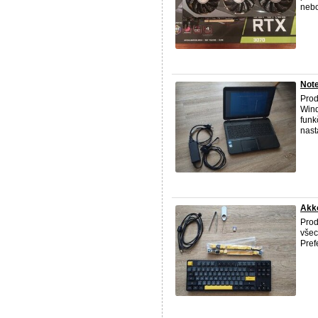
nebo
Not
Prod
Wind
funk
nast
Akk
Prod
všec
Pref