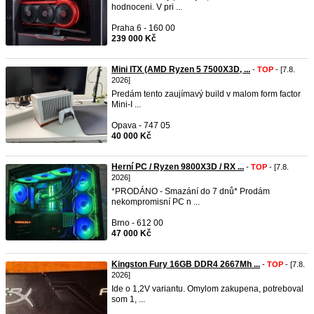
hodnoceni. V pri ...
Praha 6 - 160 00
239 000 Kč
Mini ITX (AMD Ryzen 5 7500X3D, ...
-
TOP
- [7.8.
2026]
Predám tento zaujímavý build v malom form factor
Mini-I ...
Opava - 747 05
40 000 Kč
Herní PC / Ryzen 9800X3D / RX ...
-
TOP
- [7.8.
2026]
*PRODÁNO - Smazání do 7 dnů* Prodám
nekompromisní PC n ...
Brno - 612 00
47 000 Kč
Kingston Fury 16GB DDR4 2667Mh ...
-
TOP
- [7.8.
2026]
Ide o 1,2V variantu. Omylom zakupena, potreboval
som 1, ...