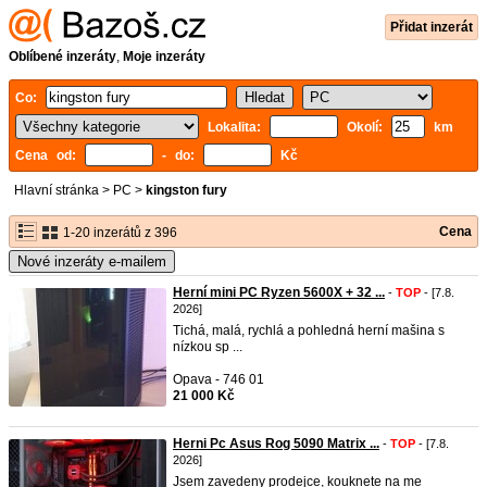
Přidat inzerát
Oblíbené inzeráty
,
Moje inzeráty
Co:
Lokalita:
Okolí:
km
Cena od:
- do:
Kč
Hlavní stránka
>
PC
>
kingston fury
Cena
1-20 inzerátů z 396
Nové inzeráty e-mailem
Herní mini PC Ryzen 5600X + 32 ...
-
TOP
- [7.8.
2026]
Tichá, malá, rychlá a pohledná herní mašina s
nízkou sp ...
Opava - 746 01
21 000 Kč
Herni Pc Asus Rog 5090 Matrix ...
-
TOP
- [7.8.
2026]
Jsem zavedeny prodejce, kouknete na me