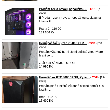
Prodám zcela novou, nepoužitou ...
-
TOP
- [7.8.
2026]
🖥️ Prodám zcela novou, nepoužitou sestavu na
lokální AI ...
Praha 1 - 110 00
139 000 Kč
Herní počítač Ryzen 7 5800XT R ...
-
TOP
- [7.8.
2026]
Prodám výkonný herní stolní počítač vhodný pro
hraní ve ...
Žďár nad Sázavou - 592 53
14 990 Kč
Herní PC — RTX 3060 12GB, Ryze ...
-
TOP
- [7.8.
2026]
Prodám plně funkční, výkonné a tiché herní PC s
kvalitn ...
Brno - 602 00
17 400 Kč