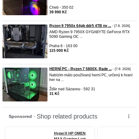
Cheb - 350 02
39 990 Kč
Ryzen 9 7950x 64gb ddr5 4TB nv ...
- [7.8. 2026]
AMD Ryzen 9 7950X GYGABYTE GeForce RTX
5090 Gaming OC ...
Praha 6 - 163 00
115 000 Kč
HERNÍ PC - Ryzen 7 5800X, Rade ...
- [7.8. 2026]
Nabízím málo používaný herní PC, určený k hraní
her na ...
Žďár nad Sázavou - 592 31
31 Kč