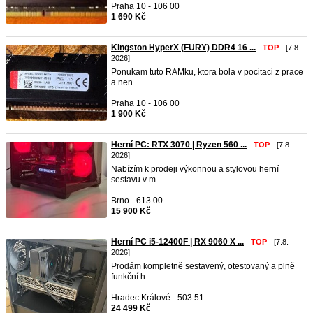
Praha 10 - 106 00
1 690 Kč
Kingston HyperX (FURY) DDR4 16 ...
-
TOP
- [7.8.
2026]
Ponukam tuto RAMku, ktora bola v pocitaci z prace
a nen ...
Praha 10 - 106 00
1 900 Kč
Herní PC: RTX 3070 | Ryzen 560 ...
-
TOP
- [7.8.
2026]
Nabízím k prodeji výkonnou a stylovou herní
sestavu v m ...
Brno - 613 00
15 900 Kč
Herní PC i5-12400F | RX 9060 X ...
-
TOP
- [7.8.
2026]
Prodám kompletně sestavený, otestovaný a plně
funkční h ...
Hradec Králové - 503 51
24 499 Kč