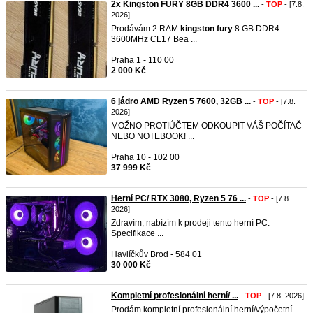
2x Kingston FURY 8GB DDR4 3600 ...
-
TOP
- [7.8.
2026]
Prodávám 2 RAM
kingston
fury
8 GB DDR4
3600MHz CL17 Bea ...
Praha 1 - 110 00
2 000 Kč
6 jádro AMD Ryzen 5 7600, 32GB ...
-
TOP
- [7.8.
2026]
MOŽNO PROTIÚČTEM ODKOUPIT VÁŠ POČÍTAČ
NEBO NOTEBOOK! ...
Praha 10 - 102 00
37 999 Kč
Herní PC/ RTX 3080, Ryzen 5 76 ...
-
TOP
- [7.8.
2026]
Zdravím, nabízím k prodeji tento herní PC.
Specifikace ...
Havlíčkův Brod - 584 01
30 000 Kč
Kompletní profesionální herní/ ...
-
TOP
- [7.8. 2026]
Prodám kompletní profesionální herní/výpočetní