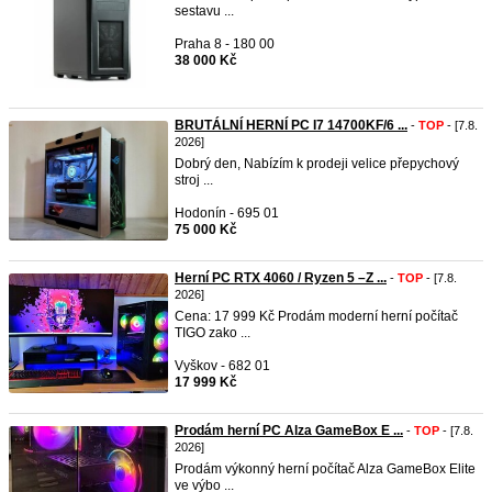
sestavu ...
Praha 8 - 180 00
38 000 Kč
BRUTÁLNÍ HERNÍ PC I7 14700KF/6 ...
-
TOP
- [7.8.
2026]
Dobrý den, Nabízím k prodeji velice přepychový
stroj ...
Hodonín - 695 01
75 000 Kč
Herní PC RTX 4060 / Ryzen 5 –Z ...
-
TOP
- [7.8.
2026]
Cena: 17 999 Kč Prodám moderní herní počítač
TIGO zako ...
Vyškov - 682 01
17 999 Kč
Prodám herní PC Alza GameBox E ...
-
TOP
- [7.8.
2026]
Prodám výkonný herní počítač Alza GameBox Elite
ve výbo ...