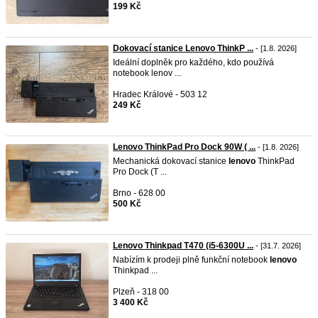
199 Kč
Dokovací stanice Lenovo ThinkP ...
- [1.8. 2026]
Ideální doplněk pro každého, kdo používá
notebook lenov ...
Hradec Králové - 503 12
249 Kč
Lenovo ThinkPad Pro Dock 90W ( ...
- [1.8. 2026]
Mechanická dokovací stanice
lenovo
ThinkPad
Pro Dock (T ...
Brno - 628 00
500 Kč
Lenovo Thinkpad T470 (i5-6300U ...
- [31.7. 2026]
Nabízím k prodeji plně funkční notebook
lenovo
Thinkpad ...
Plzeň - 318 00
3 400 Kč