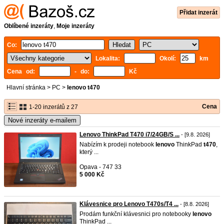
Přidat inzerát
Oblíbené inzeráty
,
Moje inzeráty
Co:
Lokalita:
Okolí:
km
Cena od:
- do:
Kč
Hlavní stránka
>
PC
>
lenovo t470
Cena
1-20 inzerátů z 27
Nové inzeráty e-mailem
Lenovo ThinkPad T470 i7/24GB/S ...
- [9.8. 2026]
Nabízím k prodeji notebook
lenovo
ThinkPad
t470
,
který ...
Opava - 747 33
5 000 Kč
Klávesnice pro Lenovo T470s/T4 ...
- [8.8. 2026]
Prodám funkční klávesnici pro notebooky
lenovo
ThinkPad ...