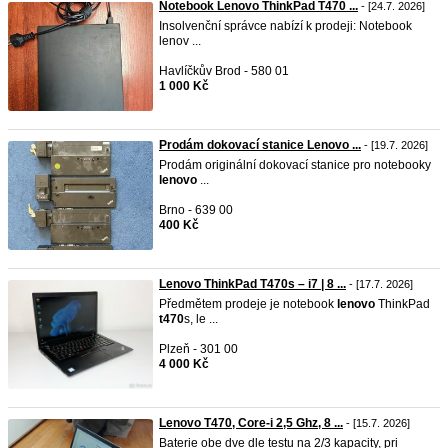
Notebook Lenovo ThinkPad T470 ...
- [24.7. 2026]
Insolvenční správce nabízí k prodeji: Notebook
lenov ...
Havlíčkův Brod - 580 01
1 000 Kč
Prodám dokovací stanice Lenovo ...
- [19.7. 2026]
Prodám originální dokovací stanice pro notebooky
lenovo
...
Brno - 639 00
400 Kč
Lenovo ThinkPad T470s – i7 | 8 ...
- [17.7. 2026]
Předmětem prodeje je notebook
lenovo
ThinkPad
t470
s, le ...
Plzeň - 301 00
4 000 Kč
Lenovo T470, Core-i 2,5 Ghz, 8 ...
- [15.7. 2026]
Baterie obe dve dle testu na 2/3 kapacity, pri