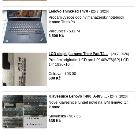
Lenovo ThinkPad T470
- [25.7. 2026]
Prodám vysoce odolný manažerský notebook
lenovo
ThinkPa ...
Pardubice - 533 74
3 500 Kč
LCD displej Lenovo ThinkPad T4 ...
- [24.7. 2026]
Prodám originální LCD pro LP140WF6(SP) LCD
14" 1920x10 ...
Ostrava - 703 00
600 Kč
Klavesnice Lenovo T480, A485, ...
- [24.7. 2026]
Nové Klávesnice fungel nové na IBM
lenovo
: 1.)
lenovo
...
Slovensko - 987 65
635 Kč