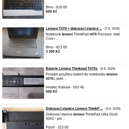
Brno - 620 00
600 Kč
Lenovo T470 + dokovací stanice ...
- [7.8. 2026]
Notebook
lenovo
ThinkPad
t470
Procesor: Intel
Core i ...
Brno - 621 00
3 300 Kč
Baterie Lenovo Thinkpad T470s
- [5.8. 2026]
Prodám použitou baterii do notebooku
lenovo
t470
s, jedn ...
Hradec Králové - 503 46
500 Kč
Dokovací stanice Lenovo ThinkP ...
- [3.8. 2026]
Dokovací stanice
lenovo
ThinkPad Ultra Dock
40A2 - pln ...
Plzeň - 323 00