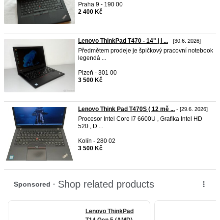
Praha 9 - 190 00
2 400 Kč
Lenovo ThinkPad T470 - 14" | i ...
- [30.6. 2026]
Předmětem prodeje je špičkový pracovní notebook
legendá ...
Plzeň - 301 00
3 500 Kč
Lenovo Think Pad T470S ( 12 mě ...
- [29.6. 2026]
Procesor Intel Core I7 6600U , Grafika Intel HD
520 , D ...
Kolín - 280 02
3 500 Kč