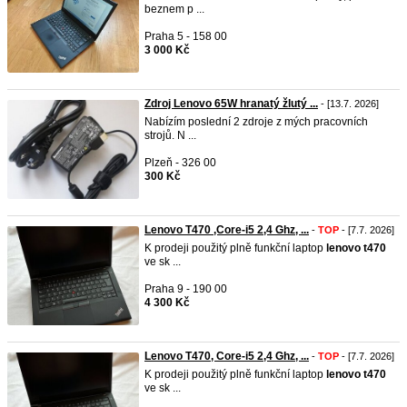
beznem p ...
Praha 5 - 158 00
3 000 Kč
Zdroj Lenovo 65W hranatý žlutý ...
- [13.7. 2026]
Nabízím poslední 2 zdroje z mých pracovních
strojů. N ...
Plzeň - 326 00
300 Kč
Lenovo T470 ,Core-i5 2,4 Ghz, ...
-
TOP
- [7.7. 2026]
K prodeji použitý plně funkční laptop
lenovo
t470
ve sk ...
Praha 9 - 190 00
4 300 Kč
Lenovo T470, Core-i5 2,4 Ghz, ...
-
TOP
- [7.7. 2026]
K prodeji použitý plně funkční laptop
lenovo
t470
ve sk ...