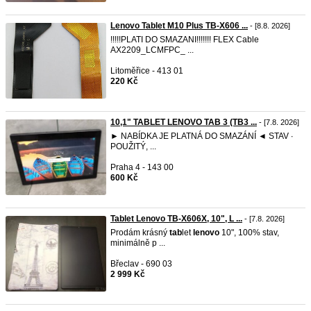
Lenovo Tablet M10 Plus TB-X606 ...
- [8.8. 2026]
!!!!!PLATI DO SMAZANI!!!!!!! FLEX Cable
AX2209_LCMFPC_ ...
Litoměřice - 413 01
220 Kč
10,1" TABLET LENOVO TAB 3 (TB3 ...
- [7.8. 2026]
► NABÍDKA JE PLATNÁ DO SMAZÁNÍ ◄ STAV ∙
POUŽITÝ, ...
Praha 4 - 143 00
600 Kč
Tablet Lenovo TB-X606X, 10", L ...
- [7.8. 2026]
Prodám krásný
tab
let
lenovo
10", 100% stav,
minimálně p ...
Břeclav - 690 03
2 999 Kč