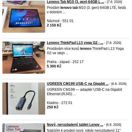
Lenovo Tab M10 (3. gen) 64GB L ...
- [7.8. 2026]
Prodám
lenovo
tab
M10 (3. gen) 64GB LTE, šedá
v dobrém ...
Náchod - 551 01
2 150 Kč
Lenovo ThinkPad L13 yoga G2 - ...
- [7.8. 2026]
Prodávám více kusů
lenovo
ThinkPad L13 Yoga
G2 ve stejn ...
Praha - západ - 252 17
5 300 Kč
UGREEN CM199 USB-C na Gigabit ...
- [6.8. 2026]
UGREEN CM199 — adaptér USB-C na Gigabit
Ethernet (RJ45) ...
Kladno - 272 01
250 Kč
Nový, nerozbalený tablet Lenov ...
- [6.8. 2026]
Nabízím k prodeji nový, nikdy nerozbalený 11"