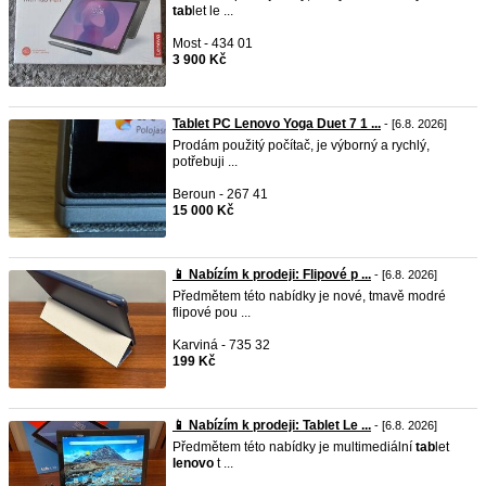
tab
let le ...
Most - 434 01
3 900 Kč
Tablet PC Lenovo Yoga Duet 7 1 ...
- [6.8. 2026]
Prodám použitý počítač, je výborný a rychlý,
potřebuji ...
Beroun - 267 41
15 000 Kč
📱 Nabízím k prodeji: Flipové p ...
- [6.8. 2026]
Předmětem této nabídky je nové, tmavě modré
flipové pou ...
Karviná - 735 32
199 Kč
📱 Nabízím k prodeji: Tablet Le ...
- [6.8. 2026]
Předmětem této nabídky je multimediální
tab
let
lenovo
t ...