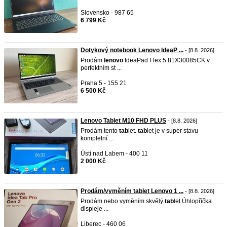
Slovensko - 987 65
6 799 Kč
Dotykový notebook Lenovo IdeaP ...
- [8.8. 2026]
Prodám
lenovo
IdeaPad Flex 5 81X30085CK v
perfektním st ...
Praha 5 - 155 21
6 500 Kč
Lenovo Tablet M10 FHD PLUS
- [8.8. 2026]
Prodám tento
tab
let.
tab
let je v super stavu
kompletní ...
Ústí nad Labem - 400 11
2 000 Kč
Prodám/vyměním tablet Lenovo 1 ...
- [8.8. 2026]
Prodám nebo vyměním skvělý
tab
let Úhlopříčka
displeje ...
Liberec - 460 06