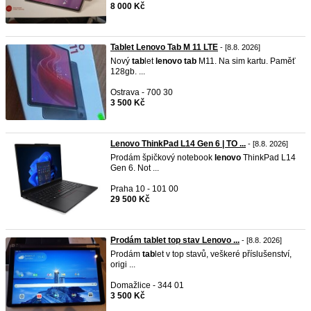
8 000 Kč
Tablet Lenovo Tab M 11 LTE
- [8.8. 2026]
Nový
tab
let
lenovo
tab
M11. Na sim kartu. Paměť
128gb. ...
Ostrava - 700 30
3 500 Kč
Lenovo ThinkPad L14 Gen 6 | TO ...
- [8.8. 2026]
Prodám špičkový notebook
lenovo
ThinkPad L14
Gen 6. Not ...
Praha 10 - 101 00
29 500 Kč
Prodám tablet top stav Lenovo ...
- [8.8. 2026]
Prodám
tab
let v top stavů, veškeré příslušenství,
origi ...
Domažlice - 344 01
3 500 Kč