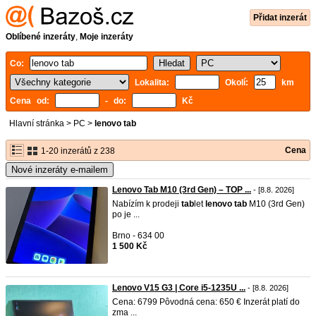
Přidat inzerát
Oblíbené inzeráty
,
Moje inzeráty
Co:
Lokalita:
Okolí:
km
Cena od:
- do:
Kč
Hlavní stránka
>
PC
>
lenovo tab
Cena
1-20 inzerátů z 238
Nové inzeráty e-mailem
Lenovo Tab M10 (3rd Gen) – TOP ...
- [8.8. 2026]
Nabízím k prodeji
tab
let
lenovo
tab
M10 (3rd Gen)
po je ...
Brno - 634 00
1 500 Kč
Lenovo V15 G3 | Core i5-1235U ...
- [8.8. 2026]
Cena: 6799 Pôvodná cena: 650 € Inzerát platí do
zma ...