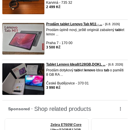
Karviná - 735 32
2 499 Kč
Prodám tablet Lenovo Tab M11 - ...
- [6.8. 2026]
Prodám úplně nový, ještě originál zabalený
tab
let
lenov ...
Praha 7 - 170 00
3 500 Kč
Tablet Lenovo Idea8/128GB,DOKL ...
- [6.8. 2026]
Prodám dotykový
tab
let
lenovo
Idea
tab
o paměti
8 GB RA ...
České Budějovice - 370 01
3 990 Kč