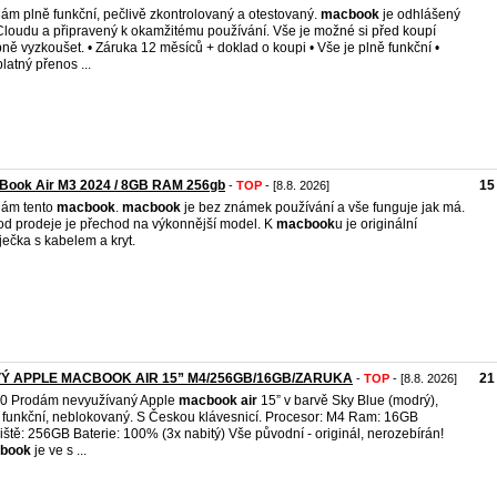
ám plně funkční, pečlivě zkontrolovaný a otestovaný.
macbook
je odhlášený
Cloudu a připravený k okamžitému používání. Vše je možné si před koupí
ně vyzkoušet. • Záruka 12 měsíců + doklad o koupi • Vše je plně funkční •
latný přenos ...
Book Air M3 2024 / 8GB RAM 256gb
15
-
TOP
- [8.8. 2026]
dám tento
macbook
.
macbook
je bez známek používání a vše funguje jak má.
d prodeje je přechod na výkonnější model. K
macbook
u je originální
ječka s kabelem a kryt.
Ý APPLE MACBOOK AIR 15” M4/256GB/16GB/ZARUKA
21
-
TOP
- [8.8. 2026]
50 Prodám nevyužívaný Apple
macbook
air
15” v barvě Sky Blue (modrý),
 funkční, neblokovaný. S Českou klávesnicí. Procesor: M4 Ram: 16GB
iště: 256GB Baterie: 100% (3x nabitý) Vše původní - originál, nerozebírán!
book
je ve s ...