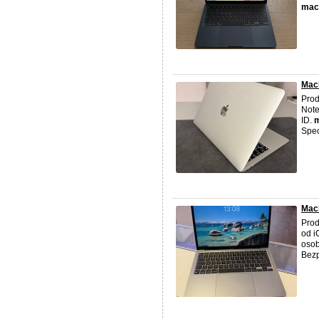
mac
MacB
Pro
Note
ID.
Spec
Macb
Prod
od i
osob
Bezp