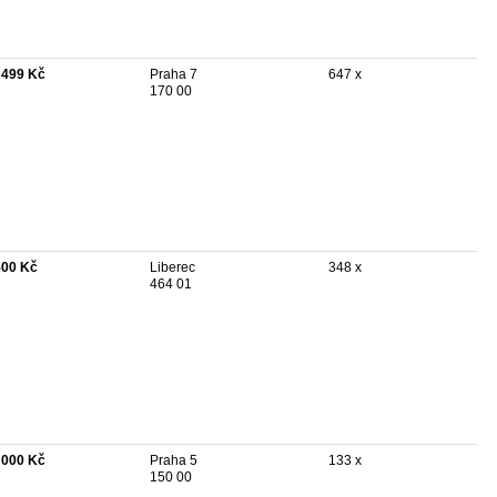
 499 Kč
Praha 7
647 x
170 00
500 Kč
Liberec
348 x
464 01
 000 Kč
Praha 5
133 x
150 00