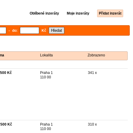
Oblíbené inzeráty
Moje inzeráty
Přidat inzerát
- do:
Kč
na
Lokalita
Zobrazeno
 500 Kč
Praha 1
341 x
110 00
 500 Kč
Praha 1
310 x
110 00