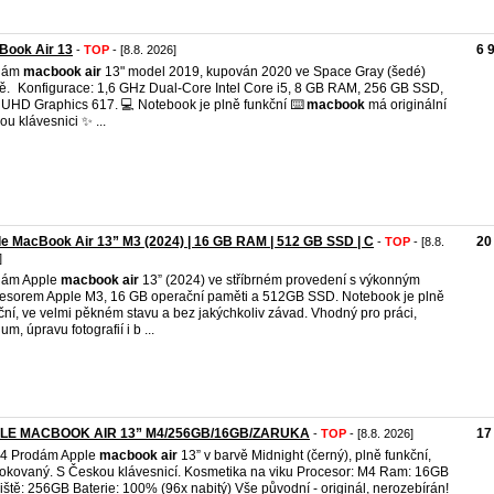
Book Air 13
6 
-
TOP
- [8.8. 2026]
dám
macbook
air
13" model 2019, kupován 2020 ve Space Gray (šedé)
ě. Konfigurace: 1,6 GHz Dual-Core Intel Core i5, 8 GB RAM, 256 GB SSD,
l UHD Graphics 617. 💻 Notebook je plně funkční ⌨️
macbook
má originální
ou klávesnici ✨ ...
e MacBook Air 13” M3 (2024) | 16 GB RAM | 512 GB SSD | C
20
-
TOP
- [8.8.
]
dám Apple
macbook
air
13” (2024) ve stříbrném provedení s výkonným
esorem Apple M3, 16 GB operační paměti a 512GB SSD. Notebook je plně
ční, ve velmi pěkném stavu a bez jakýchkoliv závad. Vhodný pro práci,
um, úpravu fotografií i b ...
LE MACBOOK AIR 13” M4/256GB/16GB/ZARUKA
17
-
TOP
- [8.8. 2026]
44 Prodám Apple
macbook
air
13” v barvě Midnight (černý), plně funkční,
okovaný. S Českou klávesnicí. Kosmetika na viku Procesor: M4 Ram: 16GB
iště: 256GB Baterie: 100% (96x nabitý) Vše původní - originál, nerozebírán!