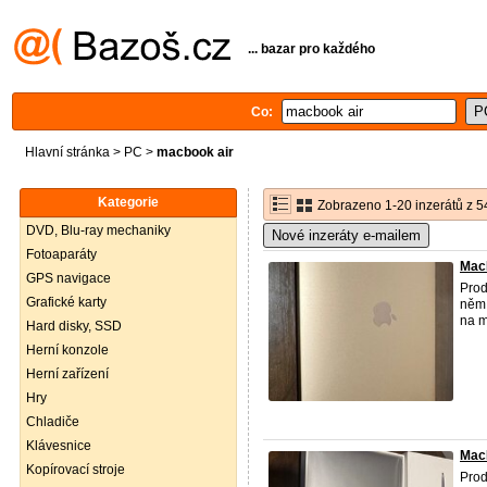
... bazar pro každého
Co:
Hlavní stránka
>
PC
>
macbook air
Kategorie
Zobrazeno 1-20 inzerátů z 5
DVD, Blu-ray mechaniky
Nové inzeráty e-mailem
Fotoaparáty
Mac
GPS navigace
Pro
Grafické karty
něm 
na m
Hard disky, SSD
Herní konzole
Herní zařízení
Hry
Chladiče
Klávesnice
Mac
Kopírovací stroje
Pro