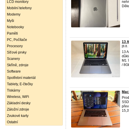
LCD monitory
nehr
Děku
Mobilní telefony
Modemy
Myši
Notebooky
Paměti
PC, Počítače
13 
Procesory
[8.8.
13 
Síťové prvky
důkl
Scanery
M1 7
/ 8G
Skříně, zdroje
Software
Spotřební materiál
Tablety, E-čtečky
Tiskárny
MacB
Wireless, WiFi
Pro
SSD.
Základní desky
přev
Záložní zdroje
15,3"
Zvukové karty
Ostatní