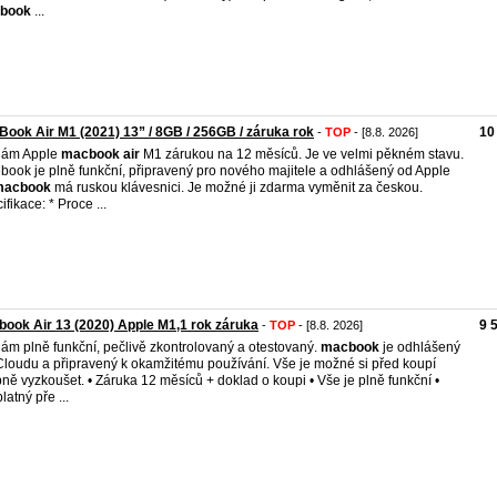
book
...
ook Air M1 (2021) 13” / 8GB / 256GB / záruka rok
10
-
TOP
- [8.8. 2026]
dám Apple
macbook
air
M1 zárukou na 12 měsíců. Je ve velmi pěkném stavu.
book je plně funkční, připravený pro nového majitele a odhlášený od Apple
macbook
má ruskou klávesnici. Je možné ji zdarma vyměnit za českou.
ifikace: * Proce ...
ook Air 13 (2020) Apple M1,1 rok záruka
9 
-
TOP
- [8.8. 2026]
ám plně funkční, pečlivě zkontrolovaný a otestovaný.
macbook
je odhlášený
Cloudu a připravený k okamžitému používání. Vše je možné si před koupí
ně vyzkoušet. • Záruka 12 měsíců + doklad o koupi • Vše je plně funkční •
latný pře ...