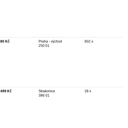
980 Kč
Praha - východ
602 x
250 01
 499 Kč
Strakonice
28 x
386 01