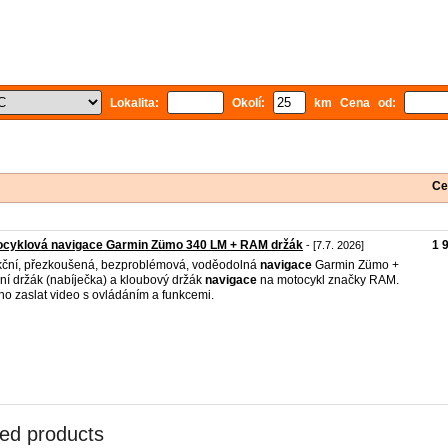
Lokalita:
Okolí:
km Cena od:
Ce
ocyklová navigace Garmin Zümo 340 LM + RAM držák
1 
- [7.7. 2026]
ční, přezkoušená, bezproblémová, voděodolná
navigace
Garmin Zümo +
vní držák (nabíječka) a kloubový držák
navigace
na motocykl značky RAM.
o zaslat video s ovládáním a funkcemi.