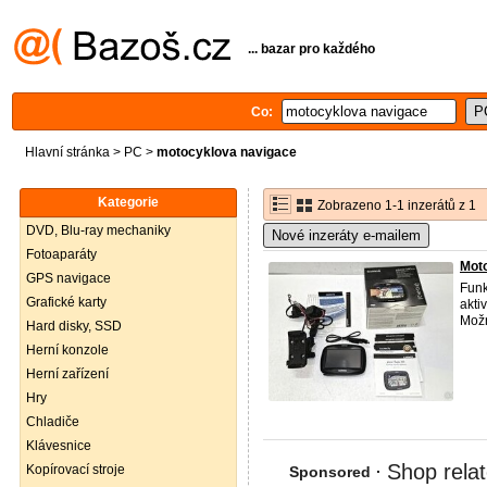
... bazar pro každého
Co:
Hlavní stránka
>
PC
>
motocyklova navigace
Kategorie
Zobrazeno 1-1 inzerátů z 1
DVD, Blu-ray mechaniky
Nové inzeráty e-mailem
Fotoaparáty
Mot
GPS navigace
Funk
Grafické karty
akti
Možn
Hard disky, SSD
Herní konzole
Herní zařízení
Hry
Chladiče
Klávesnice
Kopírovací stroje