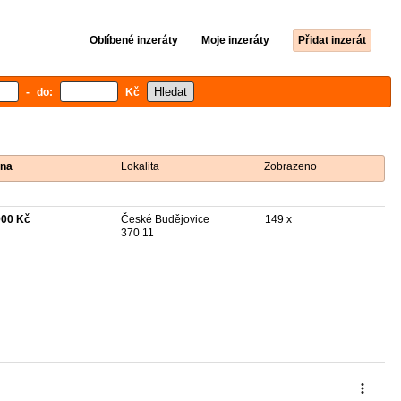
Oblíbené inzeráty
Moje inzeráty
Přidat inzerát
- do:
Kč
na
Lokalita
Zobrazeno
900 Kč
České Budějovice
149 x
370 11