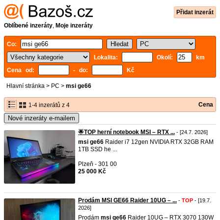
Přidat inzerát
Oblíbené inzeráty
,
Moje inzeráty
Co:
Lokalita:
Okolí:
km
Cena od:
- do:
Kč
Hlavní stránka
>
PC
>
msi ge66
Cena
1-4 inzerátů z 4
Nové inzeráty e-mailem
🌟TOP herní notebook MSI – RTX ...
- [24.7. 2026]
msi
ge66
Raider i7 12gen NVIDIA RTX 32GB RAM
1TB SSD he ...
Plzeň - 301 00
25 000 Kč
Prodám MSI GE66 Raider 10UG – ...
-
TOP
- [19.7.
2026]
Prodám
msi
ge66
Raider 10UG – RTX 3070 130W