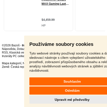
Používáme soubory cookies
©2026 Bazoš -
Inzerce, Bazar
Nápověda
,
Dotazy
,
Hodnocení
,
Kontakt
,
Reklama
,
Podmínky
,
Ochrana údajů
,
RSS
,
Tyto webové stránky používají soubory cookies a da
Inzeráty PC celkem:
44525
, za 24 hodin:
1758
sledovací nástroje s cílem vylepšení uživatelského
prostředí, zobrazení přizpůsobeného obsahu a rek
Mapa kategorií
,
Nejvyhledávanější výrazy
analýzy návštěvnosti webových stránek a zjištění z
Země:
Česká republika
,
Slovensko
,
Polsko
,
Rakousko
návštěvnosti.
Souhlasím
Odmítám
Upravit mé předvolby