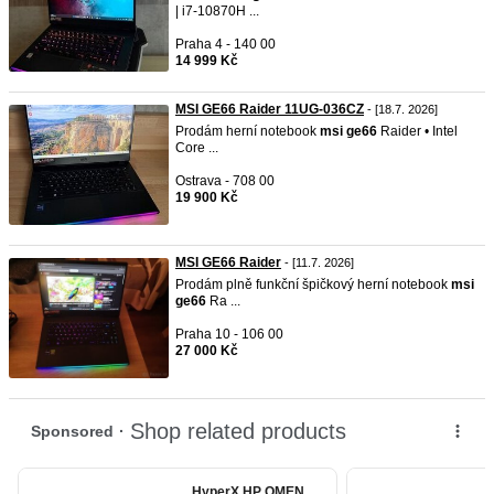
| i7-10870H ...
Praha 4 - 140 00
14 999 Kč
MSI GE66 Raider 11UG-036CZ
- [18.7. 2026]
Prodám herní notebook
msi
ge66
Raider • Intel
Core ...
Ostrava - 708 00
19 900 Kč
MSI GE66 Raider
- [11.7. 2026]
Prodám plně funkční špičkový herní notebook
msi
ge66
Ra ...
Praha 10 - 106 00
27 000 Kč