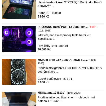
Herní notebook
msi
GT72S 6QE Dominator Pro G,
s kovovým ...
Praha 10 - 100 00
9 990 Kč
PRODÁNO Herní PC/ RTX 3080, Ry ...
-
TOP
-
[10.8. 2026]
Zdravím, nabízím k prodeji tento herní PC.
Specifikace ...
Havlíčkův Brod - 584 01
30 000 Kč
MSI GeForce GTX 1080 ARMOR 8G ...
- [10.8.
2026]
Prodám
msi
geforce
GTX 1080 ARMOR 8G OC. V
dobrém stavu ...
České Budějovice - 373 71
3 000 Kč
MSI katana 17 B13V
- [10.8. 2026]
Prodám málo používaný herní notebook
msi
Katana 17 B13V ...