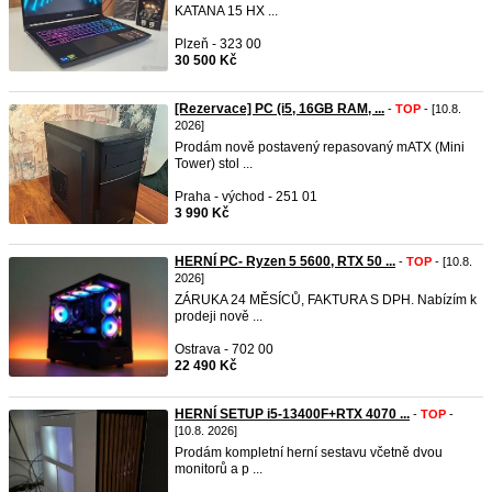
KATANA 15 HX ...
Plzeň - 323 00
30 500 Kč
[Rezervace] PC (i5, 16GB RAM, ...
-
TOP
- [10.8.
2026]
Prodám nově postavený repasovaný mATX (Mini
Tower) stol ...
Praha - východ - 251 01
3 990 Kč
HERNÍ PC- Ryzen 5 5600, RTX 50 ...
-
TOP
- [10.8.
2026]
ZÁRUKA 24 MĚSÍCŮ, FAKTURA S DPH. Nabízím k
prodeji nově ...
Ostrava - 702 00
22 490 Kč
HERNÍ SETUP i5-13400F+RTX 4070 ...
-
TOP
-
[10.8. 2026]
Prodám kompletní herní sestavu včetně dvou
monitorů a p ...