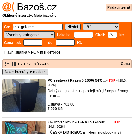
Přidat inzerát
Oblíbené inzeráty
,
Moje inzeráty
Co:
Lokalita:
Okolí:
km
Cena od:
- do:
Kč
Hlavní stránka
>
PC
>
msi geforce
Cena
1-20 inzerátů z 418
Nové inzeráty e-mailem
PC sestava / Ryzen 5 1600/ GTX ...
-
TOP
- [10.8.
2026]
Dobrý den, nabídnu k prodeji můj již nepoužívaný
herní ...
Ostrava - 702 00
7 900 Kč
2K/165HZ MSI KATANA i7-14650H, ...
-
TOP
-
[10.8. 2026]
--ČESKÁ DISTRIBUCE-- Herní notebook
msi