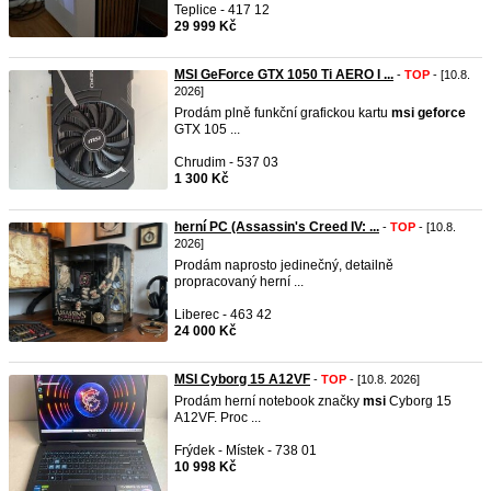
Teplice - 417 12
29 999 Kč
MSI GeForce GTX 1050 Ti AERO I ...
-
TOP
- [10.8.
2026]
Prodám plně funkční grafickou kartu
msi
geforce
GTX 105 ...
Chrudim - 537 03
1 300 Kč
herní PC (Assassin's Creed IV: ...
-
TOP
- [10.8.
2026]
Prodám naprosto jedinečný, detailně
propracovaný herní ...
Liberec - 463 42
24 000 Kč
MSI Cyborg 15 A12VF
-
TOP
- [10.8. 2026]
Prodám herní notebook značky
msi
Cyborg 15
A12VF. Proc ...
Frýdek - Místek - 738 01
10 998 Kč