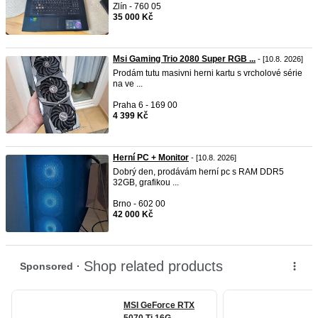
Zlín - 760 05
35 000 Kč
Msi Gaming Trio 2080 Super RGB ...
- [10.8. 2026]
Prodám tutu masivni herni kartu s vrcholové série
na ve ...
Praha 6 - 169 00
4 399 Kč
Herní PC + Monitor
- [10.8. 2026]
Dobrý den, prodávám herní pc s RAM DDR5
32GB, grafikou ...
Brno - 602 00
42 000 Kč