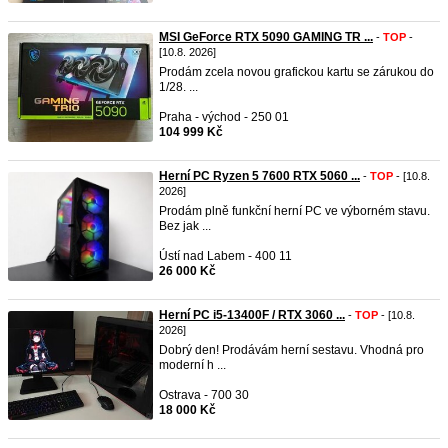
MSI GeForce RTX 5090 GAMING TR ...
-
TOP
-
[10.8. 2026]
Prodám zcela novou grafickou kartu se zárukou do
1/28. ...
Praha - východ - 250 01
104 999 Kč
Herní PC Ryzen 5 7600 RTX 5060 ...
-
TOP
- [10.8.
2026]
Prodám plně funkční herní PC ve výborném stavu.
Bez jak ...
Ústí nad Labem - 400 11
26 000 Kč
Herní PC i5-13400F / RTX 3060 ...
-
TOP
- [10.8.
2026]
Dobrý den! Prodávám herní sestavu. Vhodná pro
moderní h ...
Ostrava - 700 30
18 000 Kč