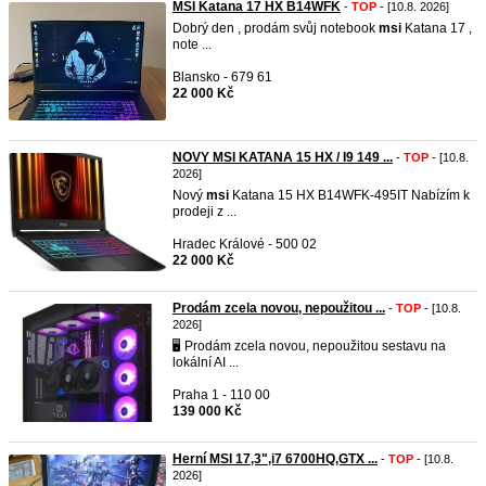
MSI Katana 17 HX B14WFK
-
TOP
- [10.8. 2026]
Dobrý den , prodám svůj notebook
msi
Katana 17 ,
note ...
Blansko - 679 61
22 000 Kč
NOVY MSI KATANA 15 HX / I9 149 ...
-
TOP
- [10.8.
2026]
Nový
msi
Katana 15 HX B14WFK-495IT Nabízím k
prodeji z ...
Hradec Králové - 500 02
22 000 Kč
Prodám zcela novou, nepoužitou ...
-
TOP
- [10.8.
2026]
🖥️ Prodám zcela novou, nepoužitou sestavu na
lokální AI ...
Praha 1 - 110 00
139 000 Kč
Herní MSI 17,3",i7 6700HQ,GTX ...
-
TOP
- [10.8.
2026]