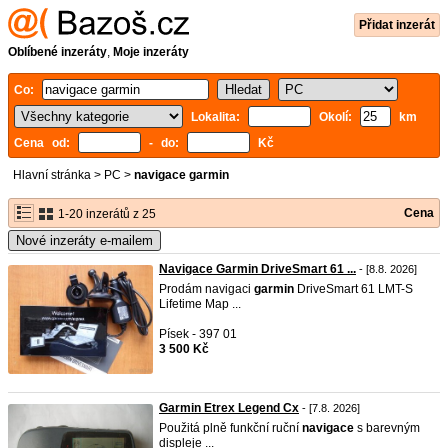
Přidat inzerát
Oblíbené inzeráty
,
Moje inzeráty
Co:
Lokalita:
Okolí:
km
Cena od:
- do:
Kč
Hlavní stránka
>
PC
>
navigace garmin
Cena
1-20 inzerátů z 25
Nové inzeráty e-mailem
Navigace Garmin DriveSmart 61 ...
- [8.8. 2026]
Prodám navigaci
garmin
DriveSmart 61 LMT-S
Lifetime Map ...
Písek - 397 01
3 500 Kč
Garmin Etrex Legend Cx
- [7.8. 2026]
Použitá plně funkční ruční
navigace
s barevným
displeje ...