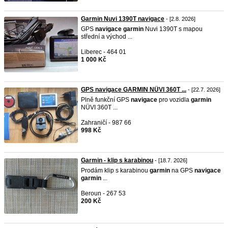
Garmin Nuvi 1390T navigace
- [2.8. 2026]
GPS
navigace
garmin
Nuvi 1390T s mapou
střední a východ ...
Liberec - 464 01
1 000 Kč
GPS navigace GARMIN NÜVI 360T ...
- [22.7. 2026]
Plně funkční GPS
navigace
pro vozidla
garmin
NÜVI 360T ...
Zahraničí - 987 66
998 Kč
Garmin - klip s karabinou
- [18.7. 2026]
Prodám klip s karabinou
garmin
na GPS
navigace
garmin
...
Beroun - 267 53
200 Kč