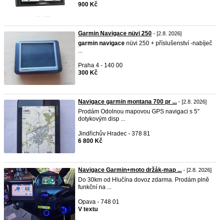
900 Kč
Garmin Navigace nüvi 250
- [2.8. 2026]
garmin
navigace
nüvi 250 + příslušenství -nabíječ
...
Praha 4 - 140 00
300 Kč
Navigace garmin montana 700 pr ...
- [2.8. 2026]
Prodám Odolnou mapovou GPS navigaci s 5"
dotykovým disp ...
Jindřichův Hradec - 378 81
6 800 Kč
Navigace Garmin+moto držák-map ...
- [2.8. 2026]
Do 30km od Hlučína dovoz zdarma. Prodám plně
funkční na ...
Opava - 748 01
V textu