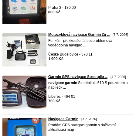
Praha 3 - 130 00
800 Kč
Motocyklová navigace Garmin Zü ...
- [7.7. 2026]
Funkční, přezkoušená, bezproblémová,
voděodolná navigac ...
České Budějovice - 370 11
1 900 Kč
Garmin GPS navigace Streetpilo ...
- [4.7. 2026]
navigace
garmin
Streetpilot c510 S pouzdrem a
nabíječk ...
Liberec - 464 01
700 Kč
Navigace Garmin
- [3.7. 2026]
Prodám GPS navigaci garmin s doživotní
aktualizací map