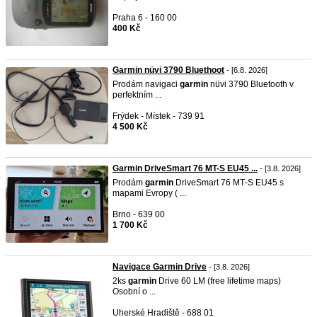
Praha 6 - 160 00
400 Kč
Garmin nüvi 3790 Bluethoot
- [6.8. 2026]
Prodám navigaci
garmin
nüvi 3790 Bluetooth v
perfektním ...
Frýdek - Místek - 739 91
4 500 Kč
Garmin DriveSmart 76 MT-S EU45 ...
- [3.8. 2026]
Prodám
garmin
DriveSmart 76 MT‑S EU45 s
mapami Evropy ( ...
Brno - 639 00
1 700 Kč
Navigace Garmin Drive
- [3.8. 2026]
2ks
garmin
Drive 60 LM (free lifetime maps)
Osobní o ...
Uherské Hradiště - 688 01