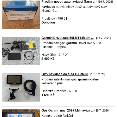
Prodám novou autonavigaci Garm ...
- [16.7. 2026]
navigace
nebyla nikdy použita, tedy nový stav.
Nicméně ...
Prostějov - 796 01
Dohodou
Garmin DriveLuxe 50LMT Lifetim ...
- [14.7. 2026]
Prodám navigaci
garmin
DriveLuxe 50LMT
Lifetime Europe4 ...
Nový Jičín - 742 21
2 400 Kč
GPS navigace do auta GARMIN
- [10.7. 2026]
Prodám satelitní navigaci
garmin
včetně
veškerého přísl ...
Uherské Hradiště - 686 01
1 690 Kč
Gps Garmin nuvi 2597 LM naviga ...
- [9.7. 2026]
Komplet , plně funkční