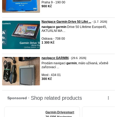
Praha 9 - 190 00
900 Kč
Navigace Garmin Drive 50 Lifet ...
- [1.7. 2026]
navigace
garmin
Drive 50 Lifetime Europe45,
AKTUÁLNÍ MA ...
Ostrava - 708 00
1 300 Kč
navigace GARMIN
- [29.6. 2026]
Prodám navigaci
garmin
, málo užívaná, včetně
zařizovací ...
Most - 434 01
300 Kč