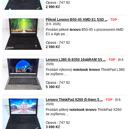
Opava - 747 92
2 990 Kč
Pěkné Lenovo B50-45 AMD E1 SSD ...
-
TOP
-
[9.8. 2026]
Prodám pěkné
lenovo
B50-45 s procesorem AMD
E1 a 4gb pa ...
Opava - 747 92
2 590 Kč
Lenovo L380 i5-8350 16gbRAM SS ...
-
TOP
- [9.8.
2026]
Prodám výkonný
notebook
lenovo
ThinkPad L380
se zvýšeno ...
Opava - 747 92
5 390 Kč
Lenovo ThinkPad X260 i5-6gen S ...
-
TOP
- [9.8.
2026]
Prodám pěkný
notebook
lenovo
ThinkPad X260
se zvýšenou ...
Opava - 747 92
3 690 Kč