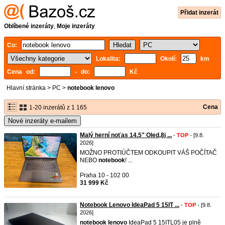
Přidat inzerát
Oblíbené inzeráty
,
Moje inzeráty
Co:
Lokalita:
Okolí:
km
Cena od:
- do:
Kč
Hlavní stránka
>
PC
>
notebook lenovo
Cena
1-20 inzerátů z 1 165
Nové inzeráty e-mailem
Malý herní noťas 14.5" Oled,8j ...
-
TOP
- [9.8.
2026]
MOŽNO PROTIÚČTEM ODKOUPIT VÁŠ POČÍTAČ
NEBO
notebook
! ...
Praha 10 - 102 00
31 999 Kč
Notebook Lenovo IdeaPad 5 15IT ...
-
TOP
- [9.8.
2026]
notebook
lenovo
IdeaPad 5 15ITL05 je plně