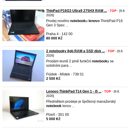
ThinPad P16G3 Ultra9 275HX RAM ...
-
TOP
- [9.8.
2026]
Prodej nového
notebook
u
lenovo
ThinkPad P16
Gen 3 Spec ...
Praha 4 - 142 00
80 000 Kč
2 notebooky 8gb RAM a SSD disk ...
-
TOP
- [9.8.
2026]
Prodám levně 2 plně funkční
notebook
y se
solidními para ...
Frýdek - Místek - 738 01
2 500 Kč
Lenovo ThinkPad T14 Gen 1 - i5 ...
-
TOP
- [9.8.
2026]
Předmětem prodeje je špičkový manažerský
notebook
lenov ...
Plzeň - 301 00
5 000 Kč