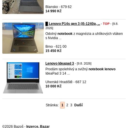
Blansko - 679 62
14 990 Kč
█ Lenovo P14s gen 3 (i5-1240p, ...
-
TOP
- [9.8.
2026]
Odolný
notebook
z magnézia a uhlíkových vláken
s Nvidia ...
Brno - 621 00
15 450 Kč
Lenovo Ideapad 3
- [9.8. 2026]
Prodám spolehlivý a svižný
notebook
lenovo
IdeaPad 3 14 ...
Uherské Hradiště - 687 12
10 000 Kč
Stránka:
1
2
3
Další
©2026 Bazoš -
Inzerce, Bazar