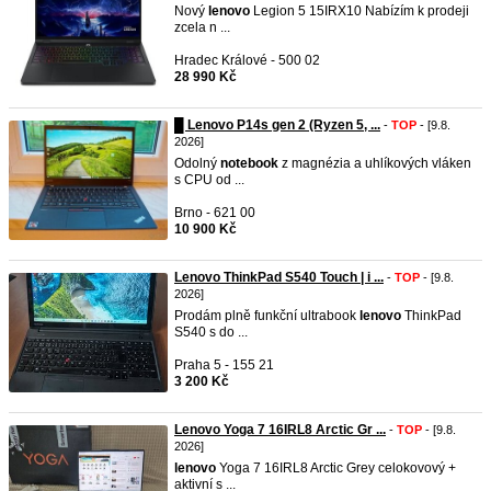
Nový
lenovo
Legion 5 15IRX10 Nabízím k prodeji
zcela n ...
Hradec Králové - 500 02
28 990 Kč
█ Lenovo P14s gen 2 (Ryzen 5, ...
-
TOP
- [9.8.
2026]
Odolný
notebook
z magnézia a uhlíkových vláken
s CPU od ...
Brno - 621 00
10 900 Kč
Lenovo ThinkPad S540 Touch | i ...
-
TOP
- [9.8.
2026]
Prodám plně funkční ultrabook
lenovo
ThinkPad
S540 s do ...
Praha 5 - 155 21
3 200 Kč
Lenovo Yoga 7 16IRL8 Arctic Gr ...
-
TOP
- [9.8.
2026]
lenovo
Yoga 7 16IRL8 Arctic Grey celokovový +
aktivní s ...