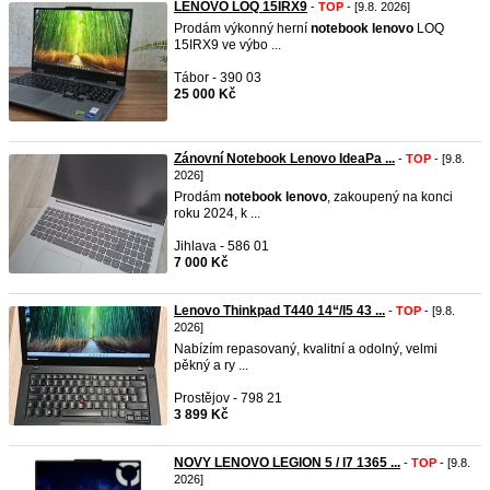
LENOVO LOQ 15IRX9
-
TOP
- [9.8. 2026]
Prodám výkonný herní
notebook
lenovo
LOQ
15IRX9 ve výbo ...
Tábor - 390 03
25 000 Kč
Zánovní Notebook Lenovo IdeaPa ...
-
TOP
- [9.8.
2026]
Prodám
notebook
lenovo
, zakoupený na konci
roku 2024, k ...
Jihlava - 586 01
7 000 Kč
Lenovo Thinkpad T440 14“/I5 43 ...
-
TOP
- [9.8.
2026]
Nabízím repasovaný, kvalitní a odolný, velmi
pěkný a ry ...
Prostějov - 798 21
3 899 Kč
NOVY LENOVO LEGION 5 / I7 1365 ...
-
TOP
- [9.8.
2026]