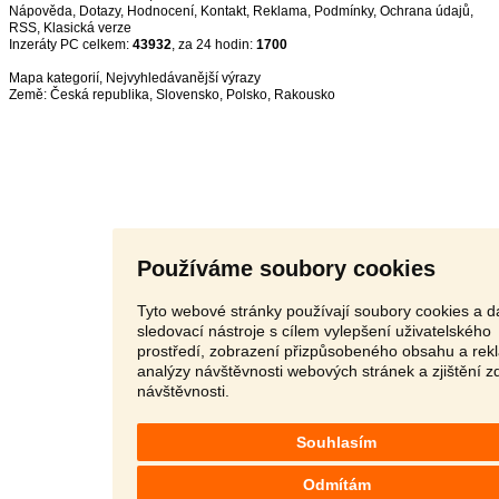
Nápověda
,
Dotazy
,
Hodnocení
,
Kontakt
,
Reklama
,
Podmínky
,
Ochrana údajů
,
RSS
,
Inzeráty PC celkem:
43932
, za 24 hodin:
1700
Mapa kategorií
,
Nejvyhledávanější výrazy
Země:
Česká republika
,
Slovensko
,
Polsko
,
Rakousko
Používáme soubory cookies
Tyto webové stránky používají soubory cookies a da
sledovací nástroje s cílem vylepšení uživatelského
prostředí, zobrazení přizpůsobeného obsahu a rek
analýzy návštěvnosti webových stránek a zjištění z
návštěvnosti.
Souhlasím
Odmítám