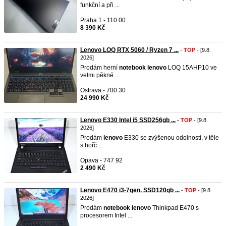
funkční a při ...
Praha 1 - 110 00
8 390 Kč
Lenovo LOQ RTX 5060 / Ryzen 7 ...
-
TOP
- [9.8.
2026]
Prodám herní
notebook
lenovo
LOQ 15AHP10 ve
velmi pěkné ...
Ostrava - 700 30
24 990 Kč
Lenovo E330 Intel i5 SSD256gb ...
-
TOP
- [9.8.
2026]
Prodám
lenovo
E330 se zvýšenou odolností, v těle
s hořč ...
Opava - 747 92
2 490 Kč
Lenovo E470 i3-7gen. SSD120gb ...
-
TOP
- [9.8.
2026]
Prodám
notebook
lenovo
Thinkpad E470 s
procesorem Intel ...