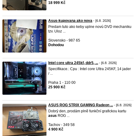
18 999 Kč
Asus-kupovana ako nova
- [6.8. 2026]
Predam tuto ako keby uplne novú DVD mechaniku
tzv. Uloz ...
Slovensko - 987 65
Dohodou
Intel core ultra 245kf, ddr5, ...
- [6.8. 2026]
Specifikace.: Cpu : Intel core Ultra 245KF, 14 jader
/ ...
Praha 1 - 110 00
25 900 Kč
ASUS ROG STRIX GAMING Radeon ...
- [6.8. 2026]
Dobrý den, prodám plně funkční grafickou kartu
asus
ROG ...
Tachov - 349 58
4 900 Kč