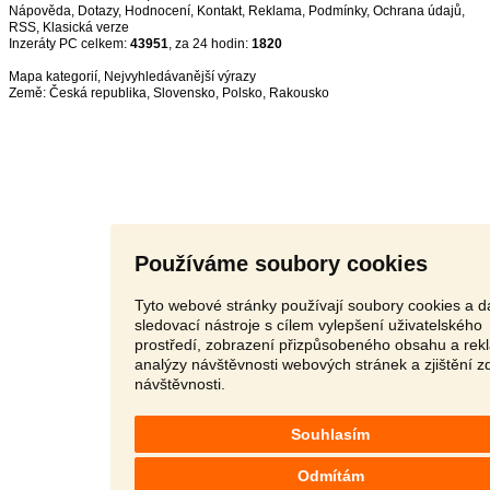
Nápověda
,
Dotazy
,
Hodnocení
,
Kontakt
,
Reklama
,
Podmínky
,
Ochrana údajů
,
RSS
,
Inzeráty PC celkem:
43951
, za 24 hodin:
1820
Mapa kategorií
,
Nejvyhledávanější výrazy
Země:
Česká republika
,
Slovensko
,
Polsko
,
Rakousko
Používáme soubory cookies
Tyto webové stránky používají soubory cookies a da
sledovací nástroje s cílem vylepšení uživatelského
prostředí, zobrazení přizpůsobeného obsahu a rek
analýzy návštěvnosti webových stránek a zjištění z
návštěvnosti.
Souhlasím
Odmítám