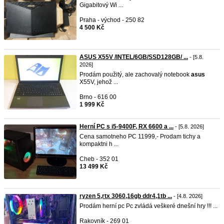
Gigabitový Wi ...
Praha - východ - 250 82
4 500 Kč
ASUS X55V /INTEL/6GB/SSD128GB/ ...
- [5.8.
2026]
Prodám použitý, ale zachovalý notebook
asus
X55V, jehož ...
Brno - 616 00
1 999 Kč
Herní PC s i5-9400F, RX 6600 a ...
- [5.8. 2026]
Cena samotneho PC 11999,- Prodam tichy a
kompaktni h ...
Cheb - 352 01
13 499 Kč
ryzen 5,rtx 3060,16gb ddr4,1tb ...
- [4.8. 2026]
Prodám herní pc Pc zvládá veškeré dnešní hry !!! ...
Rakovník - 269 01