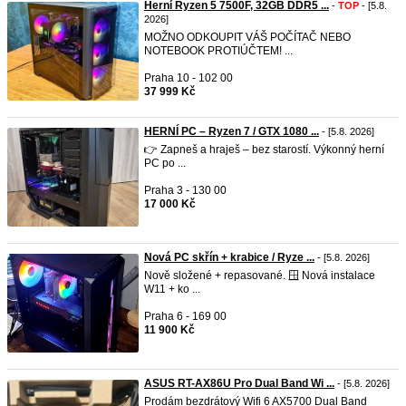
Herní Ryzen 5 7500F, 32GB DDR5 ...
-
TOP
- [5.8.
2026]
MOŽNO ODKOUPIT VÁŠ POČÍTAČ NEBO
NOTEBOOK PROTIÚČTEM! ...
Praha 10 - 102 00
37 999 Kč
HERNÍ PC – Ryzen 7 / GTX 1080 ...
- [5.8. 2026]
👉 Zapneš a hraješ – bez starostí. Výkonný herní
PC po ...
Praha 3 - 130 00
17 000 Kč
Nová PC skřín + krabice / Ryze ...
- [5.8. 2026]
Nově složené + repasované. 🪟 Nová instalace
W11 + ko ...
Praha 6 - 169 00
11 900 Kč
ASUS RT-AX86U Pro Dual Band Wi ...
- [5.8. 2026]
Prodám bezdrátový Wifi 6 AX5700 Dual Band