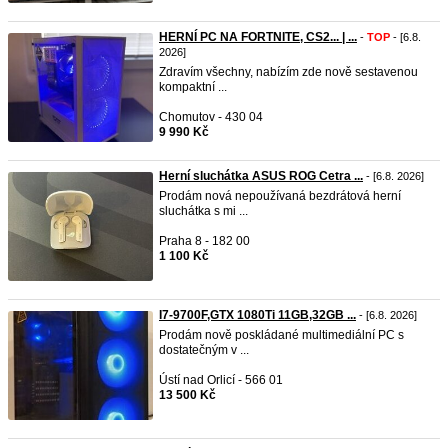
HERNÍ PC NA FORTNITE, CS2... | ...
-
TOP
- [6.8.
2026]
Zdravím všechny, nabízím zde nově sestavenou
kompaktní ...
Chomutov - 430 04
9 990 Kč
Herní sluchátka ASUS ROG Cetra ...
- [6.8. 2026]
Prodám nová nepoužívaná bezdrátová herní
sluchátka s mi ...
Praha 8 - 182 00
1 100 Kč
I7-9700F,GTX 1080Ti 11GB,32GB ...
- [6.8. 2026]
Prodám nově poskládané multimediální PC s
dostatečným v ...
Ústí nad Orlicí - 566 01
13 500 Kč