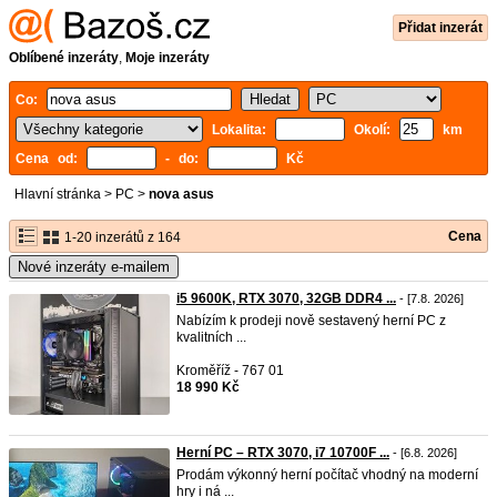
Přidat inzerát
Oblíbené inzeráty
,
Moje inzeráty
Co:
Lokalita:
Okolí:
km
Cena od:
- do:
Kč
Hlavní stránka
>
PC
>
nova asus
Cena
1-20 inzerátů z 164
Nové inzeráty e-mailem
i5 9600K, RTX 3070, 32GB DDR4 ...
- [7.8. 2026]
Nabízím k prodeji nově sestavený herní PC z
kvalitních ...
Kroměříž - 767 01
18 990 Kč
Herní PC – RTX 3070, i7 10700F ...
- [6.8. 2026]
Prodám výkonný herní počítač vhodný na moderní
hry i ná ...