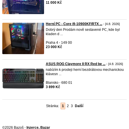
11 000 Kč
Herní PC - Core i9-10900KF/RTX ...
- [4.8. 2026]
Dobrý den Prodám nově sestavené PC, kde byl
kladen d ...
Praha 4 - 149 00
23 000 Kč
ASUS ROG Claymore II RX Red be ...
- [4.8. 2026]
nabízím k prodeji herní bezdrátovou mechanickou
klávesn ...
Blansko - 680 01
3 899 Kč
Stránka:
1
2
3
Další
©2026 Bazoš -
Inzerce, Bazar