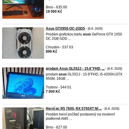
Brno - 635 00
19 000 Kč
Asus GTX950-OC-2GD5
- [6.8. 2026]
Prodám grafickou kartu
asus
GeForce GTX 1050
OC 2GB GDD ...
Chrudim - 537 03
899 Kč
prodam Asus GL552J - 15.6"FHD, ...
- [6.8. 2026]
prodam
asus
GL552J - 15.6"FHD, i5-4200H,GTX
950M, 16GB ...
Trutnov - 544 01
7 000 Kč
Herní pc R5 7600, RX 5700XT NI ...
- [6.8. 2026]
Prodám herní počítač postavený na moderní
platformě AM5 ...
Brno - 627 00