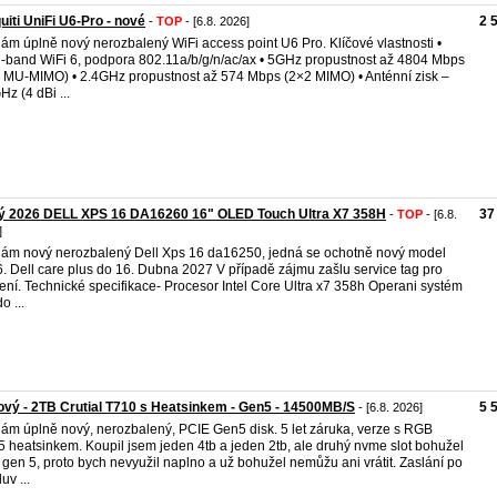
uiti UniFi U6-Pro - nové
2 
-
TOP
- [6.8. 2026]
ám úplně nový nerozbalený WiFi access point U6 Pro. Klíčové vlastnosti •
-band WiFi 6, podpora 802.11a/b/g/n/ac/ax • 5GHz propustnost až 4804 Mbps
 MU-MIMO) • 2.4GHz propustnost až 574 Mbps (2×2 MIMO) • Anténní zisk –
Hz (4 dBi ...
ý 2026 DELL XPS 16 DA16260 16" OLED Touch Ultra X7 358H
37
-
TOP
- [6.8.
]
ám nový nerozbalený Dell Xps 16 da16250, jedná se ochotně nový model
. Dell care plus do 16. Dubna 2027 V případě zájmu zašlu service tag pro
ení. Technické specifikace- Procesor Intel Core Ultra x7 358h Operani systém
o ...
vý - 2TB Crutial T710 s Heatsinkem - Gen5 - 14500MB/S
5 
- [6.8. 2026]
ám úplně nový, nerozbalený, PCIE Gen5 disk. 5 let záruka, verze s RGB
 heatsinkem. Koupil jsem jeden 4tb a jeden 2tb, ale druhý nvme slot bohužel
 gen 5, proto bych nevyužil naplno a už bohužel nemůžu ani vrátit. Zaslání po
uv ...