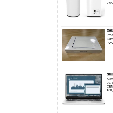
dvou
Mac
Prod
barv
nevy
Note
Sta
do: 
CENA
100,