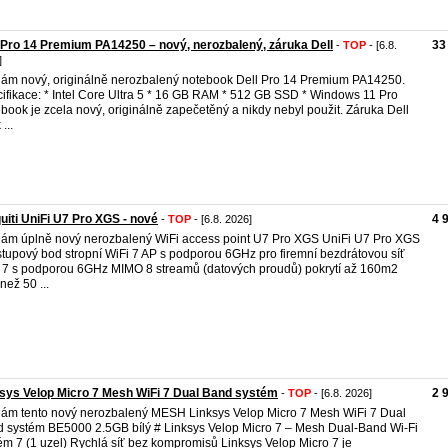
 Pro 14 Premium PA14250 – nový, nerozbalený, záruka Dell
33
-
TOP
- [6.8.
]
ám nový, originálně nerozbalený notebook Dell Pro 14 Premium PA14250.
ifikace: * Intel Core Ultra 5 * 16 GB RAM * 512 GB SSD * Windows 11 Pro
book je zcela nový, originálně zapečetěný a nikdy nebyl použit. Záruka Dell
 ...
uiti UniFi U7 Pro XGS - nové
4 
-
TOP
- [6.8. 2026]
ám úplně nový nerozbalený WiFi access point U7 Pro XGS UniFi U7 Pro XGS
ístupový bod stropní WiFi 7 AP s podporou 6GHz pro firemní bezdrátovou síť
 7 s podporou 6GHz MIMO 8 streamů (datových proudů) pokrytí až 160m2
než 50 ...
sys Velop Micro 7 Mesh WiFi 7 Dual Band systém
2 
-
TOP
- [6.8. 2026]
ám tento nový nerozbalený MESH Linksys Velop Micro 7 Mesh WiFi 7 Dual
 systém BE5000 2.5GB bílý # Linksys Velop Micro 7 – Mesh Dual-Band Wi-Fi
ém 7 (1 uzel) Rychlá síť bez kompromisů Linksys Velop Micro 7 je