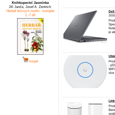
Knihkupectví Jasmínka
Jiří Janča, Josef A. Zentrich:
Herbář léčivých rostlin - komplet
Dell
1.-7.díl
2026
Prod
Spec
Note
je ak
Ubiq
koupit
Prod
- př
WiFi
více 
Link
Prod
Band
syst