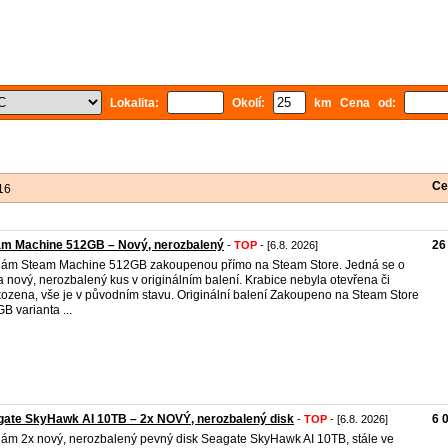
Lokalita:
Okolí:
km Cena od:
Ce
16
am Machine 512GB – Nový, nerozbalený
26
-
TOP
- [6.8. 2026]
ám Steam Machine 512GB zakoupenou přímo na Steam Store. Jedná se o
a nový, nerozbalený kus v originálním balení. Krabice nebyla otevřena či
ozena, vše je v původním stavu. Originální balení Zakoupeno na Steam Store
B varianta ...
gate SkyHawk AI 10TB – 2x NOVÝ, nerozbalený disk
6 
-
TOP
- [6.8. 2026]
ám 2x nový, nerozbalený pevný disk Seagate SkyHawk AI 10TB, stále ve