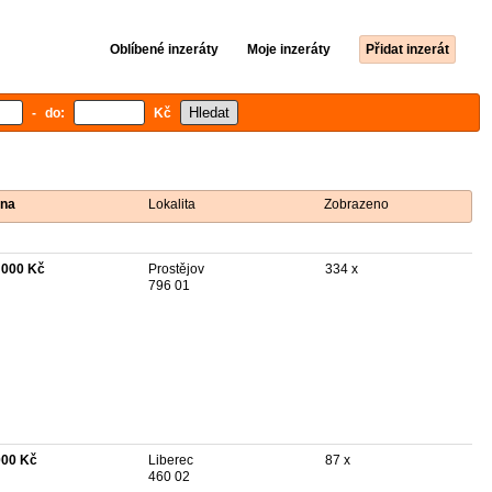
Oblíbené inzeráty
Moje inzeráty
Přidat inzerát
- do:
Kč
na
Lokalita
Zobrazeno
 000 Kč
Prostějov
334 x
796 01
000 Kč
Liberec
87 x
460 02