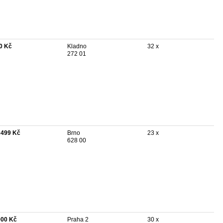
0 Kč
Kladno
32 x
272 01
 499 Kč
Brno
23 x
628 00
900 Kč
Praha 2
30 x