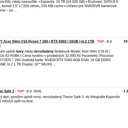
bní fólii, nikdy nepoužité. • Kapacita: 10 TB (10 000 GB) • Rozhraní: SATA III 6
, formát 3,5” • 7200 ot/min, 256 MB cache • Určeno pro NVR/DVR kamerové
émy – po ...
 Acer Nitro V16 Ryzen 7 260 / RTX 5060 / 16GB / m.2 1TB
19
-
TOP
- [6.8.
]
dám uplně
novy
nikdy
nerozbaleny
Notebook Model: Acer Nitro V16 AI (
6-42-R0BK ) Cena nového v prodejných 32 000 Kč Parametry: Procesor:
YZEN 7 260 Grafická karta: NVIDIA RTX 5060 8GB RAM: 16 GB DDR5
iště: m.2 1 TB Displej: 16"" WUXG ...
or Safe 3
1 
-
TOP
- [6.8. 2026]
ý den, prodám úplně nový, nerozbalený Trezor Safe 3. viz fotografie Kupován
6 měsíců zpět na Alze.