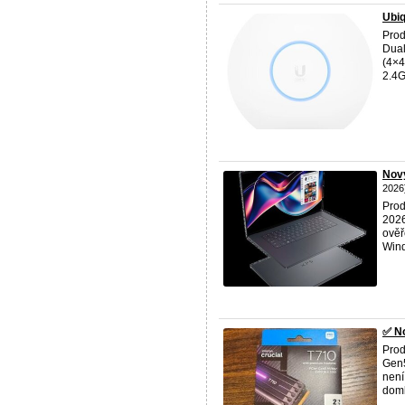
Ubiq
Prod
Dual
(4×4
2.4G
Nov
2026
Prod
2026
ověř
Wind
✅ No
Prod
Gen5
není
doml