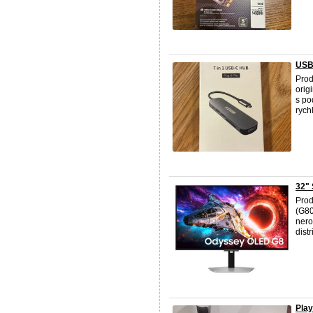
USB-
Prod
orig
s po
rychl
32"
Prod
(G80
nero
dist
Play