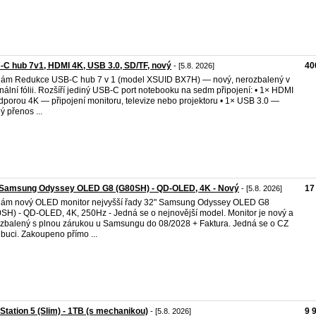
C hub 7v1, HDMI 4K, USB 3.0, SD/TF, nový
40
- [5.8. 2026]
ám Redukce USB-C hub 7 v 1 (model XSUID BX7H) — nový, nerozbalený v
inální fólii. Rozšíří jediný USB-C port notebooku na sedm připojení: • 1× HDMI
dporou 4K — připojení monitoru, televize nebo projektoru • 1× USB 3.0 —
ý přenos ...
 Samsung Odyssey OLED G8 (G80SH) - QD-OLED, 4K - Nový
17
- [5.8. 2026]
ám nový OLED monitor nejvyšší řady 32" Samsung Odyssey OLED G8
SH) - QD-OLED, 4K, 250Hz - Jedná se o nejnovější model. Monitor je nový a
zbalený s plnou zárukou u Samsungu do 08/2028 + Faktura. Jedná se o CZ
ribuci. Zakoupeno přímo ...
Station 5 (Slim) - 1TB (s mechanikou)
9 
- [5.8. 2026]