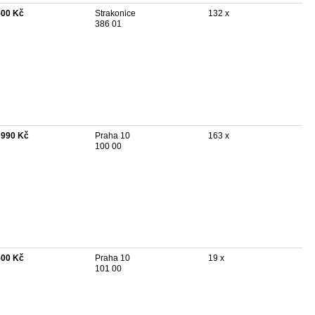
500 Kč
Strakonice
132 x
386 01
 990 Kč
Praha 10
163 x
100 00
500 Kč
Praha 10
19 x
101 00