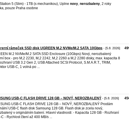
Station 5 (Slim) - 1TB (s mechanikou), Uplne
novy
,
nerozbaleny
, 2 roky
ka, pouze Praha osobne
ererní rámeček SSD disk UGREEN M.2 NVMe/M.2 SATA 10Gbps
49
- [5.8. 2026]
EEN M.2 NVMe/M.2 SATA SSD Enclosure (10Gbps) Nový, nerozbalený
rní box - pro M,2 2230, M,2 2242, M,2 2260 a M,2 2280 disky, max. kapacita 8
rozhraní USB 3.2 Gen 2, USB Attached SCSI Protocol, S.M.A.R.T., TRIM,
ktor USB-C, 1 volná po ...
SUNG USB-C FLASH DRIVE 128 GB – NOVÝ, NEROZBALENÝ
45
- [5.8. 2026]
SUNG USB-C FLASH DRIVE 128 GB – NOVÝ, NEROZBALENÝ Prodám
inální USB-C flash disk Samsung 128 GB. Flash disk je zcela nový,
zbalený v originálním balení. Hlavní vlastnosti: - Kapacita 128 GB - Rozhraní
C - Rychlost čtení až 400 MB/s ...