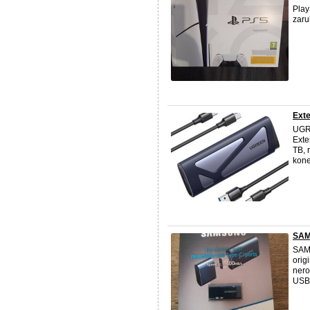
Play
zaru
Ext
UGR
Exte
TB, 
kone
SAM
SAM
orig
nero
USB-