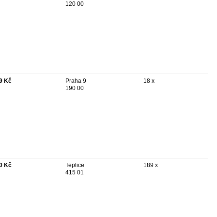
120 00
9 Kč
Praha 9
18 x
190 00
0 Kč
Teplice
189 x
415 01