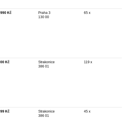
 990 Kč
Praha 3
65 x
130 00
900 Kč
Strakonice
119 x
386 01
999 Kč
Strakonice
45 x
386 01