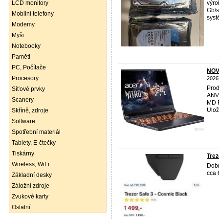
LCD monitory
výro
Gb/s
Mobilní telefony
syst
Modemy
Myši
Notebooky
Paměti
PC, Počítače
NOVY
Procesory
2026
Pro
Síťové prvky
ANV1
Scanery
MD R
Ulož
Skříně, zdroje
Software
Spotřební materiál
Tablety, E-čtečky
Tiskárny
Trez
Wireless, WiFi
Dobr
cca 
Základní desky
Záložní zdroje
Zvukové karty
Ostatní