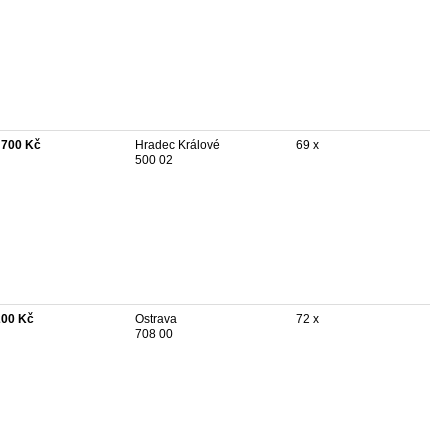
 700 Kč
Hradec Králové
69 x
500 02
200 Kč
Ostrava
72 x
708 00