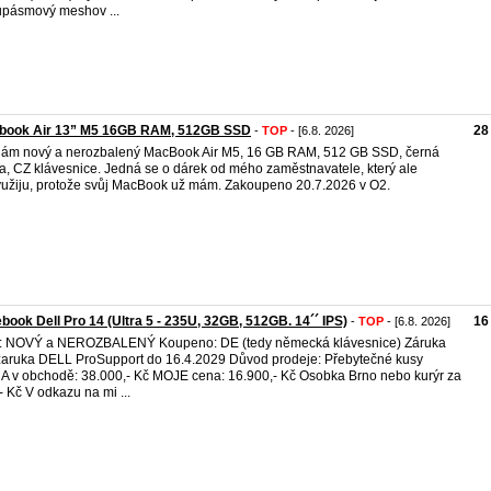
pásmový meshov ...
book Air 13” M5 16GB RAM, 512GB SSD
28
-
TOP
- [6.8. 2026]
ám nový a nerozbalený MacBook Air M5, 16 GB RAM, 512 GB SSD, černá
a, CZ klávesnice. Jedná se o dárek od mého zaměstnavatele, který ale
užiju, protože svůj MacBook už mám. Zakoupeno 20.7.2026 v O2.
book Dell Pro 14 (Ultra 5 - 235U, 32GB, 512GB. 14´´ IPS)
16
-
TOP
- [6.8. 2026]
v: NOVÝ a NEROZBALENÝ Koupeno: DE (tedy německá klávesnice) Záruka
zaruka DELL ProSupport do 16.4.2029 Důvod prodeje: Přebytečné kusy
 v obchodě: 38.000,- Kč MOJE cena: 16.900,- Kč Osobka Brno nebo kurýr za
- Kč V odkazu na mi ...