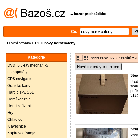
... bazar pro každého
Co:
Hlavní stránka
>
PC
>
novy nerozbaleny
Kategorie
Zobrazeno 1-20 inzerátů z 4
DVD, Blu-ray mechaniky
Nové inzeráty e-mailem
Fotoaparáty
Ste
GPS navigace
Prod
Grafické karty
zcel
pošk
Hard disky, SSD
512G
Herní konzole
Herní zařízení
Hry
Chladiče
Klávesnice
Sea
Kopírovací stroje
Prod