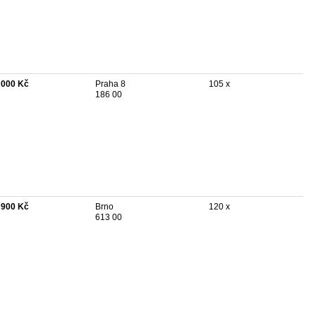
 000 Kč
Praha 8
105 x
186 00
 900 Kč
Brno
120 x
613 00