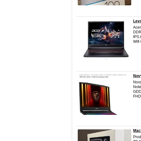
Levn
Acer
DDR
IPS 
Wifi
Nový
Nový
Note
GDD
FHD 
Mac
Prod