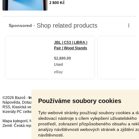
2 800 Kč
©2026 Bazoš -
Inzerce, Bazar
Používáme soubory cookies
Nápověda
,
Dotazy
,
Hodnocení
,
Kontakt
,
Reklama
,
Podmínky
,
Ochrana údajů
,
RSS
,
Inzeráty PC celkem:
43977
, za 24 hodin:
1717
Tyto webové stránky používají soubory cookies a da
sledovací nástroje s cílem vylepšení uživatelského
Mapa kategorií
,
Nejvyhledávanější výrazy
prostředí, zobrazení přizpůsobeného obsahu a rek
Země:
Česká republika
,
Slovensko
,
Polsko
,
Rakousko
analýzy návštěvnosti webových stránek a zjištění z
návštěvnosti.