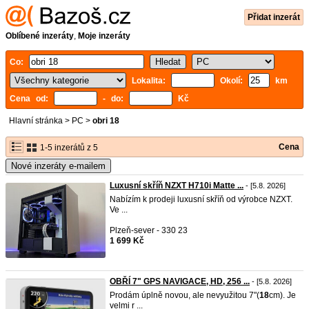
Přidat inzerát
Oblíbené inzeráty
,
Moje inzeráty
Co:
Lokalita:
Okolí:
km
Cena od:
- do:
Kč
Hlavní stránka
>
PC
>
obri 18
Cena
1-5 inzerátů z 5
Nové inzeráty e-mailem
Luxusní skříň NZXT H710i Matte ...
- [5.8. 2026]
Nabízím k prodeji luxusní skříň od výrobce NZXT.
Ve ...
Plzeň-sever - 330 23
1 699 Kč
OBŘÍ 7" GPS NAVIGACE, HD, 256 ...
- [5.8. 2026]
Prodám úplně novou, ale nevyužitou 7"(
18
cm). Je
velmi r ...