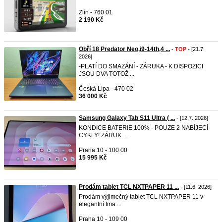
Zlín - 760 01
2 190 Kč
Obří 18 Predator Neo,i9-14th,4 ...
-
TOP
- [21.7.
2026]
-PLATÍ DO SMAZÁNÍ - ZÁRUKA - K DISPOZICI
JSOU DVA TOTOŽ ...
Česká Lípa - 470 02
36 000 Kč
Samsung Galaxy Tab S11 Ultra ( ...
- [12.7. 2026]
KONDICE BATERIE 100% - POUZE 2 NABÍJECÍ
CYKLY! ZÁRUK ...
Praha 10 - 100 00
15 995 Kč
Prodám tablet TCL NXTPAPER 11 ...
- [11.6. 2026]
Prodám výjimečný tablet TCL NXTPAPER 11 v
elegantní tma ...
Praha 10 - 109 00