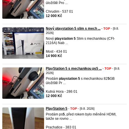
úložiště Pro ...
Chrudim - 537 01
12 000 Kč
Nový playstation 5 slim s mech ...
-
TOP
- [9.8.
2026]
Nový
playstation
5
Slim s mechanikou (CFI-
2116A) Nab ...
Most - 434 01
14 900 Kč
PlayStation 5 s mechanikou ps5 ...
-
TOP
- [9.8.
2026]
Prodám
playstation
5
s mechanikou 82
5
GB
úložiště Pr ...
Kutná Hora - 286 01
12 000 Kč
PlayStation 5
-
TOP
- [9.8. 2026]
Prodám ps
5
, před rokem bylo měněné HDMI,
takže se rovno ...
Prachatice - 383 01