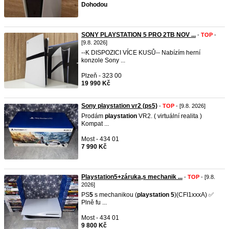
Dohodou
SONY PLAYSTATION 5 PRO 2TB NOV ...
-
TOP
-
[9.8. 2026]
--K DISPOZICI VÍCE KUSŮ-- Nabízím herní
konzole Sony ...
Plzeň - 323 00
19 990 Kč
Sony playstation vr2 (ps5)
-
TOP
- [9.8. 2026]
Prodám
playstation
VR2. ( virtuální realita )
Kompat ...
Most - 434 01
7 990 Kč
Playstation5+záruka,s mechanik ...
-
TOP
- [9.8.
2026]
PS
5
s mechanikou (
playstation
5
)(CFI1xxxA) ✅
Plně fu ...
Most - 434 01
9 800 Kč