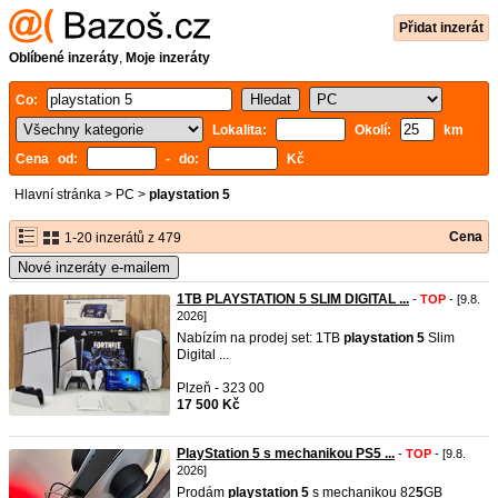
Přidat inzerát
Oblíbené inzeráty
,
Moje inzeráty
Co:
Lokalita:
Okolí:
km
Cena od:
- do:
Kč
Hlavní stránka
>
PC
>
playstation 5
Cena
1-20 inzerátů z 479
Nové inzeráty e-mailem
1TB PLAYSTATION 5 SLIM DIGITAL ...
-
TOP
- [9.8.
2026]
Nabízím na prodej set: 1TB
playstation
5
Slim
Digital ...
Plzeň - 323 00
17 500 Kč
PlayStation 5 s mechanikou PS5 ...
-
TOP
- [9.8.
2026]
Prodám
playstation
5
s mechanikou 82
5
GB