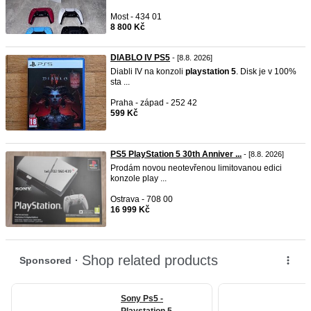
Most - 434 01
8 800 Kč
DIABLO IV PS5
- [8.8. 2026]
Diabli IV na konzoli
playstation
5
. Disk je v 100%
sta ...
Praha - západ - 252 42
599 Kč
PS5 PlayStation 5 30th Anniver ...
- [8.8. 2026]
Prodám novou neotevřenou limitovanou edici
konzole play ...
Ostrava - 708 00
16 999 Kč