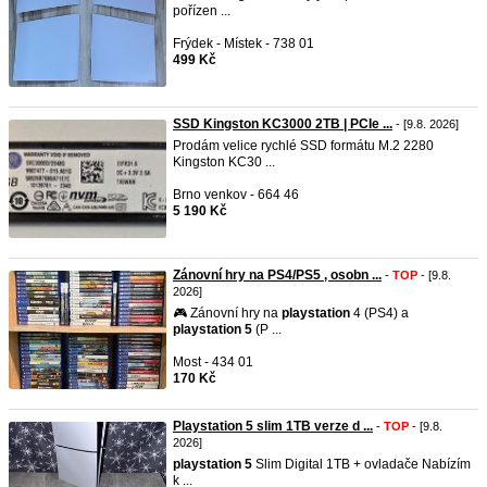
pořízen ...
Frýdek - Místek - 738 01
499 Kč
SSD Kingston KC3000 2TB | PCIe ...
- [9.8. 2026]
Prodám velice rychlé SSD formátu M.2 2280
Kingston KC30 ...
Brno venkov - 664 46
5 190 Kč
Zánovní hry na PS4/PS5 , osobn ...
-
TOP
- [9.8.
2026]
🎮 Zánovní hry na
playstation
4 (PS4) a
playstation
5
(P ...
Most - 434 01
170 Kč
Playstation 5 slim 1TB verze d ...
-
TOP
- [9.8.
2026]
playstation
5
Slim Digital 1TB + ovladače Nabízím
k ...