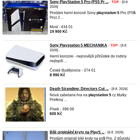
Sony PlayStation 5 Pro (PS5 Pr ...
-
TOP
- [9.8.
2026]
Prodám herní konzoli Sony
playstation
5
Pro (PS
5
Pro) 2 ...
Most - 434 01
19 900 Kč
Sony Playstation 5 MECHANIKA
-
TOP
- [9.8.
2026]
Herní konzole - nejnovější přírůstek do rodiny
nejlepší ...
České Budějovice - 374 01
8 990 Kč
Death Stranding: Directors Cut ...
- [9.8. 2026]
Nová zabelana hra na
playstation
5
cz titulky
Preferuj ...
Písek - 398 06
600 Kč
Bílé originální kryty na PlayS ...
- [9.8. 2026]
Prodám originál bílé kryty na ps
5
Pro. Z důvodu