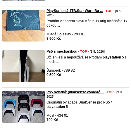
PlayStation 4 1TB.Star Wars Ba ...
-
TOP
- [9.8.
2026]
Prodám v dobrém stavu v četn.1x orig.ovládač,a 1x
dokou ...
Mladá Boleslav - 293 01
3 900 Kč
Ps5 s mechanikou
-
TOP
- [9.8. 2026]
Už jen leží a nepoužívá se Prodám
playstation
5
s
mech ...
Šumperk - 789 82
9 500 Kč
Ps5 ovladač (dualsense ovladač ...
-
TOP
- [9.8.
2026]
Originální ovladače DualSense pro PS
5
/
playstation
5
...
Most - 434 01
790 Kč