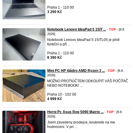
Praha 1 - 110 00
3 290 Kč
Notebook Lenovo IdeaPad 5 15IT ...
-
TOP
- [8.8.
2026]
Notebook Lenovo IdeaPad 5 15ITL05 je plně
funkční a při ...
Praha 1 - 110 00
8 390 Kč
Mini PC HP 4jádro AMD Ryzen 3 ...
-
TOP
- [8.8.
2026]
MOŽNO PROTIÚČTEM ODKOUPIT VÁŠ POČÍTAČ
NEBO NOTEBOOK! ...
Praha 10 - 102 00
4 999 Kč
Herni Pc Asus Rog 5090 Matrix ...
-
TOP
- [8.8.
2026]
Jsem zavedeny prodejce, kouknete na me
hodnoceni. V pri ...