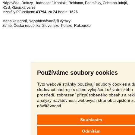
Nápověda
,
Dotazy
,
Hodnocení
,
Kontakt
,
Reklama
,
Podmínky
,
Ochrana údajů
,
RSS
,
Inzeráty PC celkem:
43794
, za 24 hodin:
1626
Mapa kategorií
,
Nejvyhledávanější výrazy
Země:
Česká republika
,
Slovensko
,
Polsko
,
Rakousko
Používáme soubory cookies
Tyto webové stránky používají soubory cookies a da
sledovací nástroje s cílem vylepšení uživatelského
prostředí, zobrazení přizpůsobeného obsahu a rek
analýzy návštěvnosti webových stránek a zjištění z
návštěvnosti.
Souhlasím
Odmítám