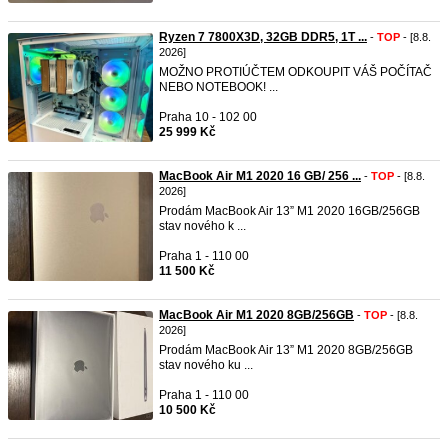
Ryzen 7 7800X3D, 32GB DDR5, 1T ...
-
TOP
- [8.8.
2026]
MOŽNO PROTIÚČTEM ODKOUPIT VÁŠ POČÍTAČ
NEBO NOTEBOOK! ...
Praha 10 - 102 00
25 999 Kč
MacBook Air M1 2020 16 GB/ 256 ...
-
TOP
- [8.8.
2026]
Prodám MacBook Air 13” M1 2020 16GB/256GB
stav nového k ...
Praha 1 - 110 00
11 500 Kč
MacBook Air M1 2020 8GB/256GB
-
TOP
- [8.8.
2026]
Prodám MacBook Air 13” M1 2020 8GB/256GB
stav nového ku ...
Praha 1 - 110 00
10 500 Kč