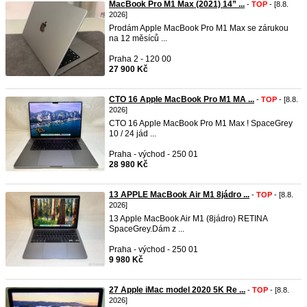
MacBook Pro M1 Max (2021) 14” ...
-
TOP
- [8.8.
2026]
Prodám Apple MacBook Pro M1 Max se zárukou
na 12 měsíců ...
Praha 2 - 120 00
27 900 Kč
CTO 16 Apple MacBook Pro M1 MA ...
-
TOP
- [8.8.
2026]
CTO 16 Apple MacBook Pro M1 Max ! SpaceGrey
10 / 24 jád ...
Praha - východ - 250 01
28 980 Kč
13 APPLE MacBook Air M1 8jádro ...
-
TOP
- [8.8.
2026]
13 Apple MacBook Air M1 (8jádro) RETINA
SpaceGrey.Dám z ...
Praha - východ - 250 01
9 980 Kč
27 Apple iMac model 2020 5K Re ...
-
TOP
- [8.8.
2026]