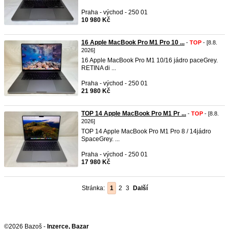
Praha - východ - 250 01
10 980 Kč
16 Apple MacBook Pro M1 Pro 10 ...
-
TOP
- [8.8.
2026]
16 Apple MacBook Pro M1 10/16 jádro paceGrey.
RETINA di ...
Praha - východ - 250 01
21 980 Kč
TOP 14 Apple MacBook Pro M1 Pr ...
-
TOP
- [8.8.
2026]
TOP 14 Apple MacBook Pro M1 Pro 8 / 14jádro
SpaceGrey. ...
Praha - východ - 250 01
17 980 Kč
Stránka:
1
2
3
Další
©2026 Bazoš -
Inzerce, Bazar