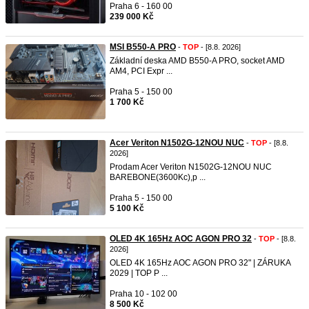
Praha 6 - 160 00
239 000 Kč
MSI B550-A PRO
-
TOP
- [8.8. 2026]
Základní deska AMD B550-A PRO, socket AMD
AM4, PCI Expr ...
Praha 5 - 150 00
1 700 Kč
Acer Veriton N1502G-12NOU NUC
-
TOP
- [8.8.
2026]
Prodam Acer Veriton N1502G-12NOU NUC
BAREBONE(3600Kc),p ...
Praha 5 - 150 00
5 100 Kč
OLED 4K 165Hz AOC AGON PRO 32
-
TOP
- [8.8.
2026]
OLED 4K 165Hz AOC AGON PRO 32" | ZÁRUKA
2029 | TOP P ...
Praha 10 - 102 00
8 500 Kč