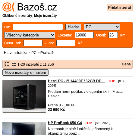
Přidat inzerát
Oblíbené inzeráty
,
Moje inzeráty
Co:
Lokalita:
Okolí:
km
Cena od:
- do:
Kč
Hlavní stránka
>
PC
>
Praha 9
Cena
1-20 inzerátů z 11 256
Nové inzeráty e-mailem
Herní PC - i5 14400F / 32GB DD ...
-
TOP
- [8.8.
2026]
Prodám herní počítač v elegentní skříni Fractal
Design ...
Praha 8 - 180 00
23 990 Kč
HP ProBook 650 G4
-
TOP
- [8.8. 2026]
Notebook je plně funkční a připravený k
okamžitému použ ...