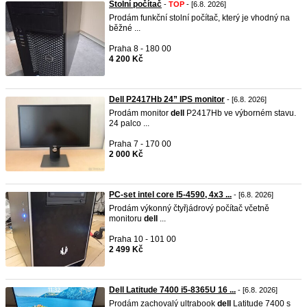
Stolní počítač
-
TOP
- [6.8. 2026]
Prodám funkční stolní počítač, který je vhodný na
běžné ...
Praha 8 - 180 00
4 200 Kč
Dell P2417Hb 24” IPS monitor
- [6.8. 2026]
Prodám monitor
dell
P2417Hb ve výborném stavu.
24 palco ...
Praha 7 - 170 00
2 000 Kč
PC-set intel core I5-4590, 4x3 ...
- [6.8. 2026]
Prodám výkonný čtyřjádrový počítač včetně
monitoru
dell
...
Praha 10 - 101 00
2 499 Kč
Dell Latitude 7400 i5-8365U 16 ...
- [6.8. 2026]
Prodám zachovalý ultrabook
dell
Latitude 7400 s