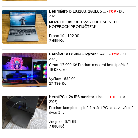
Dell 4jádro i5 10310U, 16GB, 5 ...
-
TOP
- [6.8.
2026]
MOŽNO ODKOUPIT VÁŠ POČÍTAČ NEBO
NOTEBOOK PROTIÚČTEM! ...
Praha 10 - 102 00
7 499 Kč
Herní PC RTX 4060 / Ryzen 5 –Z ...
-
TOP
- [6.8.
2026]
Cena: 17 999 Kč Prodám moderní herní počítač
TIGO zako ...
Vyškov - 682 01
17 999 Kč
Herní PC + 2× IPS monitor + he ...
-
TOP
- [6.8.
2026]
Prodám kompletní, plně funkční PC sestavu včetně
dvou 2 ...
Znojmo - 671 69
7 000 Kč