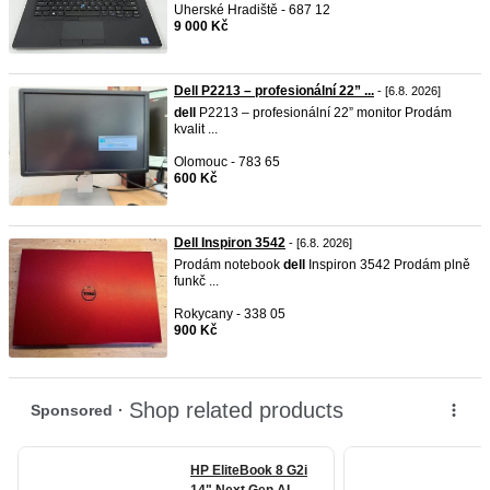
Uherské Hradiště - 687 12
9 000 Kč
Dell P2213 – profesionální 22” ...
- [6.8. 2026]
dell
P2213 – profesionální 22” monitor Prodám
kvalit ...
Olomouc - 783 65
600 Kč
Dell Inspiron 3542
- [6.8. 2026]
Prodám notebook
dell
Inspiron 3542 Prodám plně
funkč ...
Rokycany - 338 05
900 Kč