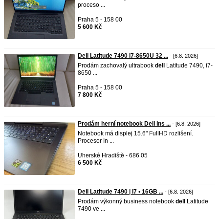
proceso ...
Praha 5 - 158 00
5 600 Kč
Dell Latitude 7490 i7-8650U 32 ...
- [6.8. 2026]
Prodám zachovalý ultrabook
dell
Latitude 7490, i7-
8650 ...
Praha 5 - 158 00
7 800 Kč
Prodám herní notebook Dell Ins ...
- [6.8. 2026]
Notebook má displej 15.6" FullHD rozlišení.
Procesor In ...
Uherské Hradiště - 686 05
6 500 Kč
Dell Latitude 7490 | i7 • 16GB ...
- [6.8. 2026]
Prodám výkonný business notebook
dell
Latitude
7490 ve ...