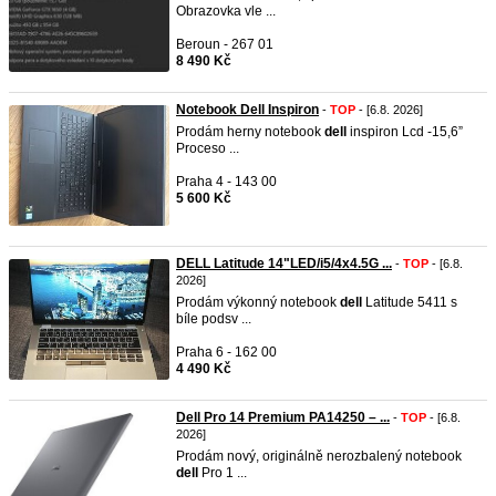
Obrazovka vle ...
Beroun - 267 01
8 490 Kč
Notebook Dell Inspiron
-
TOP
- [6.8. 2026]
Prodám herny notebook
dell
inspiron Lcd -15,6”
Proceso ...
Praha 4 - 143 00
5 600 Kč
DELL Latitude 14"LED/i5/4x4.5G ...
-
TOP
- [6.8.
2026]
Prodám výkonný notebook
dell
Latitude 5411 s
bíle podsv ...
Praha 6 - 162 00
4 490 Kč
Dell Pro 14 Premium PA14250 – ...
-
TOP
- [6.8.
2026]
Prodám nový, originálně nerozbalený notebook
dell
Pro 1 ...