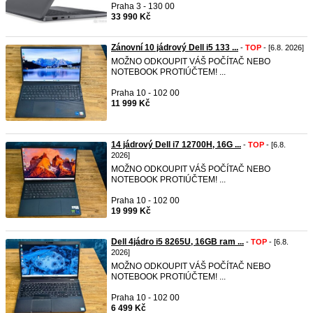
Praha 3 - 130 00
33 990 Kč
Zánovní 10 jádrový Dell i5 133 ...
-
TOP
- [6.8. 2026]
MOŽNO ODKOUPIT VÁŠ POČÍTAČ NEBO
NOTEBOOK PROTIÚČTEM! ...
Praha 10 - 102 00
11 999 Kč
14 jádrový Dell i7 12700H, 16G ...
-
TOP
- [6.8.
2026]
MOŽNO ODKOUPIT VÁŠ POČÍTAČ NEBO
NOTEBOOK PROTIÚČTEM! ...
Praha 10 - 102 00
19 999 Kč
Dell 4jádro i5 8265U, 16GB ram ...
-
TOP
- [6.8.
2026]
MOŽNO ODKOUPIT VÁŠ POČÍTAČ NEBO
NOTEBOOK PROTIÚČTEM! ...
Praha 10 - 102 00
6 499 Kč