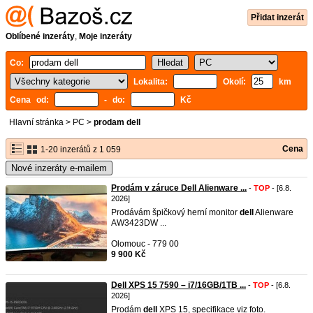
Přidat inzerát
Oblíbené inzeráty
,
Moje inzeráty
Co:
Lokalita:
Okolí:
km
Cena od:
- do:
Kč
Hlavní stránka
>
PC
>
prodam dell
Cena
1-20 inzerátů z 1 059
Nové inzeráty e-mailem
Prodám v záruce Dell Alienware ...
-
TOP
- [6.8.
2026]
Prodávám špičkový herní monitor
dell
Alienware
AW3423DW ...
Olomouc - 779 00
9 900 Kč
Dell XPS 15 7590 – i7/16GB/1TB ...
-
TOP
- [6.8.
2026]
Prodám
dell
XPS 15, specifikace viz foto.