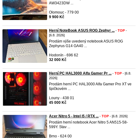
AW3423DW ...
Olomouc - 779 00
9 900 Kč
Herní NoteBook ASUS ROG Zephyr ...
-
TOP
-
[6.8. 2026]
Prodám výše uvedený notebook ASUS ROG
Zephyrus G14 GA40 ...
Hodonín - 696 62
32 000 Kč
Herní PC HAL3000 Alfa Gamer Pr ...
-
TOP
- [6.8.
2026]
Prodám herní PC HAL3000 Alfa Gamer Pro XT ve
špičkovém ...
Louny - 438 01
45 000 Kč
Acer Nitro 5 - Intel i5 / RTX ...
-
TOP
- [6.8. 2026]
Prodám herní notebook Acer Nitro 5 AN515-58-
599Y. Stav ...
Brno - 624 00