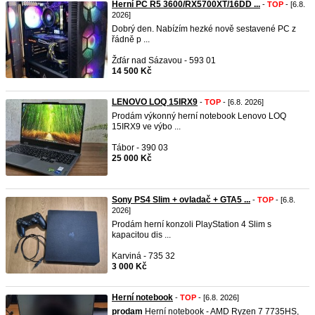
Herní PC R5 3600/RX5700XT/16DD ...
-
TOP
- [6.8.
2026]
Dobrý den. Nabízím hezké nově sestavené PC z
řádně p ...
Žďár nad Sázavou - 593 01
14 500 Kč
LENOVO LOQ 15IRX9
-
TOP
- [6.8. 2026]
Prodám výkonný herní notebook Lenovo LOQ
15IRX9 ve výbo ...
Tábor - 390 03
25 000 Kč
Sony PS4 Slim + ovladač + GTA5 ...
-
TOP
- [6.8.
2026]
Prodám herní konzoli PlayStation 4 Slim s
kapacitou dis ...
Karviná - 735 32
3 000 Kč
Herní notebook
-
TOP
- [6.8. 2026]
prodam
Herní notebook - AMD Ryzen 7 7735HS,