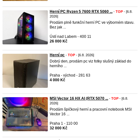
Herní PC Ryzen 5 7600 RTX 5060 ...
-
TOP
- [6.8.
2026]
Prodám plně funkční herní PC ve výborném stavu.
Bez jak ...
Ústí nad Labem - 400 11
26 000 Kč
Herní pc
-
TOP
- [6.8. 2026]
Dobrý den, prodám pc viz fotky slušný základ do
herního ...
Praha - východ - 281 63
4 000 Kč
MSI Vector 16 HX AI (RTX 5070 ...
-
TOP
- [6.8.
2026]
Prodám špičkový herní a pracovní notebook MSI
Vector 16 ...
Praha 1 - 110 00
32 000 Kč