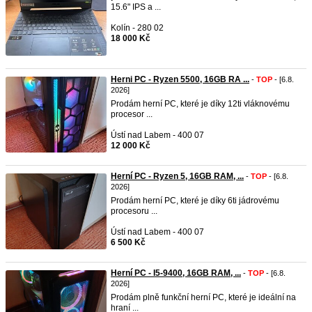
15.6" IPS a ...
Kolín - 280 02
18 000 Kč
Herni PC - Ryzen 5500, 16GB RA ...
-
TOP
- [6.8.
2026]
Prodám herní PC, které je díky 12ti vláknovému
procesor ...
Ústí nad Labem - 400 07
12 000 Kč
Herní PC - Ryzen 5, 16GB RAM, ...
-
TOP
- [6.8.
2026]
Prodám herní PC, které je díky 6ti jádrovému
procesoru ...
Ústí nad Labem - 400 07
6 500 Kč
Herní PC - I5-9400, 16GB RAM, ...
-
TOP
- [6.8.
2026]
Prodám plně funkční herní PC, které je ideální na
hraní ...