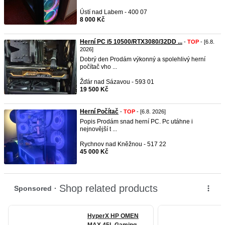
Ústí nad Labem - 400 07
8 000 Kč
Herní PC i5 10500/RTX3080/32DD ...
-
TOP
- [6.8.
2026]
Dobrý den Prodám výkonný a spolehlivý herní
počítač vho ...
Žďár nad Sázavou - 593 01
19 500 Kč
Herní Počítač
-
TOP
- [6.8. 2026]
Popis Prodám snad herní PC. Pc utáhne i
nejnovější t ...
Rychnov nad Kněžnou - 517 22
45 000 Kč