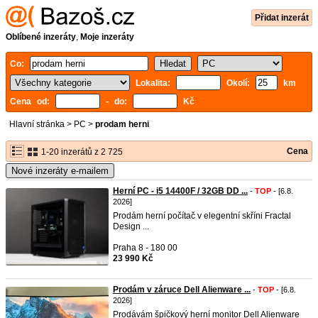
Přidat inzerát
Oblíbené inzeráty
,
Moje inzeráty
Co:
Lokalita:
Okolí:
km
Cena od:
- do:
Kč
Hlavní stránka
>
PC
>
prodam herni
Cena
1-20 inzerátů z 2 725
Nové inzeráty e-mailem
Herní PC - i5 14400F / 32GB DD ...
-
TOP
- [6.8.
2026]
Prodám herní počítač v elegentní skříni Fractal
Design ...
Praha 8 - 180 00
23 990 Kč
Prodám v záruce Dell Alienware ...
-
TOP
- [6.8.
2026]
Prodávám špičkový herní monitor Dell Alienware