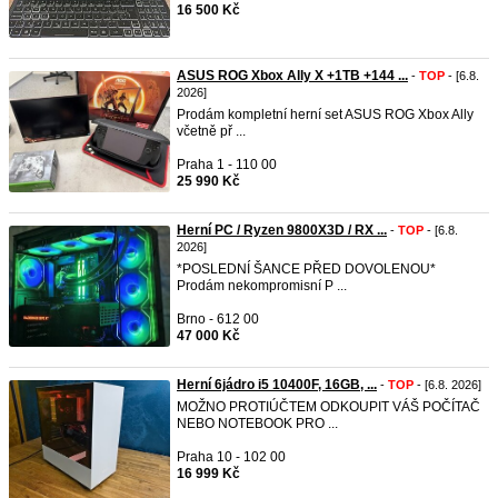
16 500 Kč
ASUS ROG Xbox Ally X +1TB +144 ...
-
TOP
- [6.8.
2026]
Prodám kompletní herní set ASUS ROG Xbox Ally
včetně př ...
Praha 1 - 110 00
25 990 Kč
Herní PC / Ryzen 9800X3D / RX ...
-
TOP
- [6.8.
2026]
*POSLEDNÍ ŠANCE PŘED DOVOLENOU*
Prodám nekompromisní P ...
Brno - 612 00
47 000 Kč
Herní 6jádro i5 10400F, 16GB, ...
-
TOP
- [6.8. 2026]
MOŽNO PROTIÚČTEM ODKOUPIT VÁŠ POČÍTAČ
NEBO NOTEBOOK PRO ...
Praha 10 - 102 00
16 999 Kč