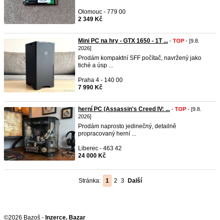
Olomouc - 779 00
2 349 Kč
Mini PC na hry - GTX 1650 - 1T ...
-
TOP
- [9.8.
2026]
Prodám kompaktní SFF počítač, navržený jako
tiché a úsp ...
Praha 4 - 140 00
7 990 Kč
herní PC (Assassin's Creed IV: ...
-
TOP
- [9.8.
2026]
Prodám naprosto jedinečný, detailně
propracovaný herní ...
Liberec - 463 42
24 000 Kč
Stránka:
1
2
3
Další
©2026 Bazoš -
Inzerce, Bazar