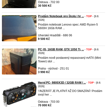
Ostrava - 702 00
30 500 Kč
Prodám Noteboak pro školu i hr ...
-
TOP
- [9.8.
2026]
Prodám noteboak Lenovo spec: AMD Ryzen-5
5600H 16Gb RAM ...
Uherské Hradiště - 686 06
9 500 Kč
PC (i5, 16GB RAM, GTX 1050 Ti, ...
-
TOP
- [9.8.
2026]
Prodám nově postavený repasovaný mATX (Mini
Tower) stol ...
Praha - východ - 251 01
3 990 Kč
Herní PC- 9800X3D / 32GB RAM / ...
-
TOP
- [9.8.
2026]
! INZERÁT JE PLATNÝ AŽ DO SMAZÁNÍ ! Prodám
svojí her ...
Ostrava - 703 00
70 000 Kč