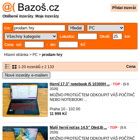
Přidat inzerát
Oblíbené inzeráty
,
Moje inzeráty
Co:
Lokalita:
Okolí:
km
Cena od:
- do:
Kč
Hlavní stránka
>
PC
>
prodam hry
Cena
1-20 inzerátů z 2 133
Nové inzeráty e-mailem
Herní 17.3" notebook i5 10300H ...
-
TOP
- [9.8.
2026]
MOŽNO PROTIÚČTEM ODKOUPIT VÁŠ POČÍTAČ
NEBO NOTEBOOK! ...
Praha 10 - 102 00
11 999 Kč
Malý herní noťas 14.5" Oled,8j ...
-
TOP
- [9.8.
2026]
MOŽNO PROTIÚČTEM ODKOUPIT VÁŠ POČÍTAČ