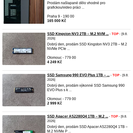
Prodám našlapané dělo vhodné pro
grafickou/video práci ...
Praha 9 - 190 00
165 000 Kč
SSD Kingston NV3 2TB – M.2 NVM ...
-
TOP
- [9.8.
2026]
Dobrý den, prodám SSD Kingston NV3 2TB – M.2
NVMe PCIe ...
Olomouc - 779 00
4 249 Kč
SSD Samsung 990 EVO Plus 1TB – ...
-
TOP
- [9.8.
2026]
Dobrý den, prodám výkonné SSD Samsung 990
EVO Plus s k ...
Olomouc - 779 00
2 999 Kč
SSD Apacer AS2280Q4 1TB – M.2 ...
-
TOP
- [9.8.
2026]
Dobrý den, prodám SSD Apacer AS2280Q4 1TB –
M.2 NVMe P ...