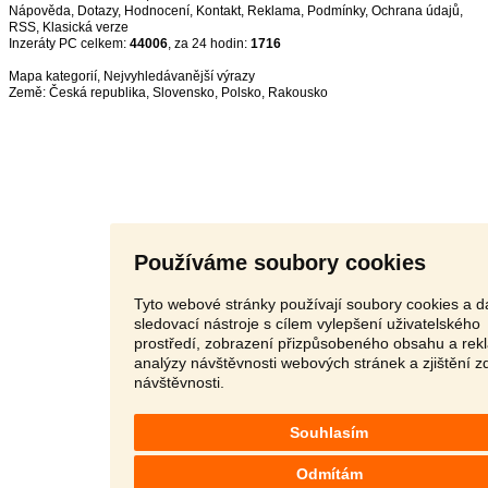
Nápověda
,
Dotazy
,
Hodnocení
,
Kontakt
,
Reklama
,
Podmínky
,
Ochrana údajů
,
RSS
,
Inzeráty PC celkem:
44006
, za 24 hodin:
1716
Mapa kategorií
,
Nejvyhledávanější výrazy
Země:
Česká republika
,
Slovensko
,
Polsko
,
Rakousko
Používáme soubory cookies
Tyto webové stránky používají soubory cookies a da
sledovací nástroje s cílem vylepšení uživatelského
prostředí, zobrazení přizpůsobeného obsahu a rek
analýzy návštěvnosti webových stránek a zjištění z
návštěvnosti.
Souhlasím
Odmítám