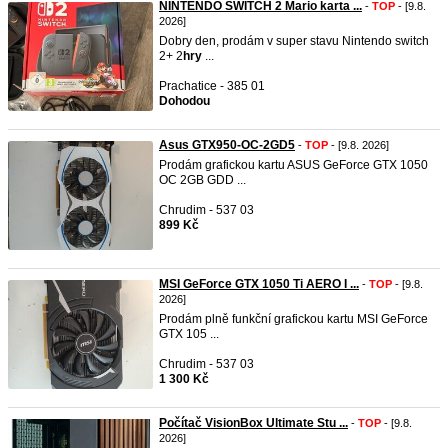
NINTENDO SWITCH 2 Mario karta ...
-
TOP
- [9.8.
2026]
Dobry den, prodám v super stavu Nintendo switch
2+ 2
hry
...
Prachatice - 385 01
Dohodou
Asus GTX950-OC-2GD5
-
TOP
- [9.8. 2026]
Prodám grafickou kartu ASUS GeForce GTX 1050
OC 2GB GDD ...
Chrudim - 537 03
899 Kč
MSI GeForce GTX 1050 Ti AERO I ...
-
TOP
- [9.8.
2026]
Prodám plně funkční grafickou kartu MSI GeForce
GTX 105 ...
Chrudim - 537 03
1 300 Kč
Počítač VisionBox Ultimate Stu ...
-
TOP
- [9.8.
2026]