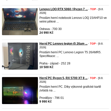
Lenovo LOQ RTX 5060 / Ryzen 7 ...
-
TOP
- [9.8.
2026]
Prodám herní notebook Lenovo LOQ 15AHP10 ve
velmi pěkné ...
Ostrava - 700 30
24 990 Kč
Herní PC Lenovo legion t5 26am ...
-
TOP
- [9.8.
2026]
Prodám herní PC Lenovo Legion T5 26AMR5.
Specifikace: ...
Praha - západ - 252 28
10 500 Kč
Herní PC Ryzen 5, RX 5700 XT 8 ...
-
TOP
- [9.8.
2026]
Prodám herní PC. Díky výkonné grafické kartě
zvládá na ...
Prostějov - 796 01
9 990 Kč