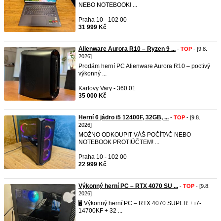
NEBO NOTEBOOK! ...
Praha 10 - 102 00
31 999 Kč
Alienware Aurora R10 – Ryzen 9 ...
-
TOP
- [9.8.
2026]
Prodám herní PC Alienware Aurora R10 – poctivý
výkonný ...
Karlovy Vary - 360 01
35 000 Kč
Herní 6 jádro i5 12400F, 32GB, ...
-
TOP
- [9.8.
2026]
MOŽNO ODKOUPIT VÁŠ POČÍTAČ NEBO
NOTEBOOK PROTIÚČTEM! ...
Praha 10 - 102 00
22 999 Kč
Výkonný herní PC – RTX 4070 SU ...
-
TOP
- [9.8.
2026]
🖥️ Výkonný herní PC – RTX 4070 SUPER + i7-
14700KF + 32 ...