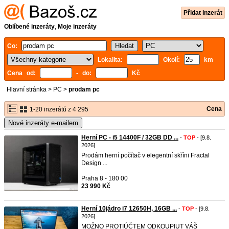
Přidat inzerát
Oblíbené inzeráty
,
Moje inzeráty
Co:
Lokalita:
Okolí:
km
Cena od:
- do:
Kč
Hlavní stránka
>
PC
>
prodam pc
Cena
1-20 inzerátů z 4 295
Nové inzeráty e-mailem
Herní PC - i5 14400F / 32GB DD ...
-
TOP
- [9.8.
2026]
Prodám herní počítač v elegentní skříni Fractal
Design ...
Praha 8 - 180 00
23 990 Kč
Herní 10jádro i7 12650H, 16GB ...
-
TOP
- [9.8.
2026]
MOŽNO PROTIÚČTEM ODKOUPIUT VÁŠ