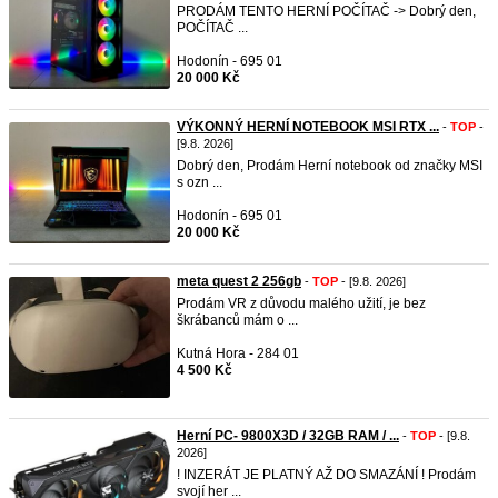
PRODÁM TENTO HERNÍ POČÍTAČ -> Dobrý den,
POČÍTAČ ...
Hodonín - 695 01
20 000 Kč
VÝKONNÝ HERNÍ NOTEBOOK MSI RTX ...
-
TOP
-
[9.8. 2026]
Dobrý den, Prodám Herní notebook od značky MSI
s ozn ...
Hodonín - 695 01
20 000 Kč
meta quest 2 256gb
-
TOP
- [9.8. 2026]
Prodám VR z důvodu malého užití, je bez
škrábanců mám o ...
Kutná Hora - 284 01
4 500 Kč
Herní PC- 9800X3D / 32GB RAM / ...
-
TOP
- [9.8.
2026]
! INZERÁT JE PLATNÝ AŽ DO SMAZÁNÍ ! Prodám
svojí her ...