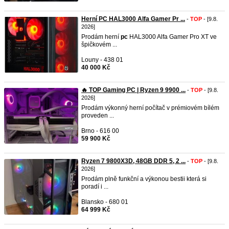
Herní PC HAL3000 Alfa Gamer Pr ...
-
TOP
- [9.8.
2026]
Prodám herní
pc
HAL3000 Alfa Gamer Pro XT ve
špičkovém ...
Louny - 438 01
40 000 Kč
🔥 TOP Gaming PC | Ryzen 9 9900 ...
-
TOP
- [9.8.
2026]
Prodám výkonný herní počítač v prémiovém bílém
proveden ...
Brno - 616 00
59 900 Kč
Ryzen 7 9800X3D, 48GB DDR 5, 2 ...
-
TOP
- [9.8.
2026]
Prodám plně funkční a výkonou bestii která si
poradí i ...
Blansko - 680 01
64 999 Kč