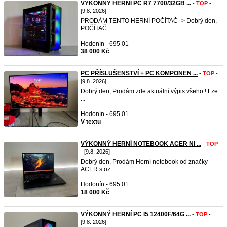
VÝKONNÝ HERNÍ PC R7 7700/32GB ...
-
TOP
-
[9.8. 2026]
PRODÁM TENTO HERNÍ POČÍTAČ -> Dobrý den,
POČÍTAČ ...
Hodonín - 695 01
38 000 Kč
PC PŘÍSLUŠENSTVÍ + PC KOMPONEN ...
-
TOP
-
[9.8. 2026]
Dobrý den, Prodám zde aktuální výpis všeho ! Lze
...
Hodonín - 695 01
V textu
VÝKONNÝ HERNÍ NOTEBOOK ACER NI ...
-
TOP
- [9.8. 2026]
Dobrý den, Prodám Herní notebook od značky
ACER s oz ...
Hodonín - 695 01
18 000 Kč
VÝKONNÝ HERNÍ PC I5 12400F/64G ...
-
TOP
-
[9.8. 2026]