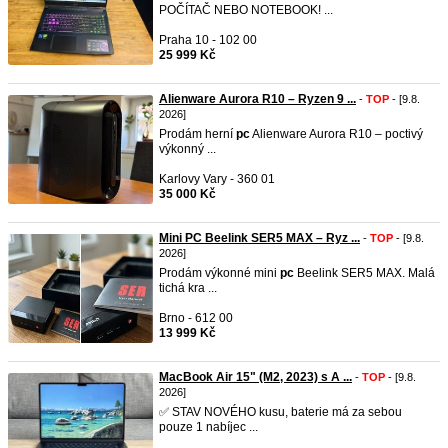
POČÍTAČ NEBO NOTEBOOK! ...
Praha 10 - 102 00
25 999 Kč
Alienware Aurora R10 – Ryzen 9 ...
-
TOP
- [9.8.
2026]
Prodám herní
pc
Alienware Aurora R10 – poctivý
výkonný ...
Karlovy Vary - 360 01
35 000 Kč
Mini PC Beelink SER5 MAX – Ryz ...
-
TOP
- [9.8.
2026]
Prodám výkonné mini
pc
Beelink SER5 MAX. Malá
tichá kra ...
Brno - 612 00
13 999 Kč
MacBook Air 15" (M2, 2023) s A ...
-
TOP
- [9.8.
2026]
✅ STAV NOVÉHO kusu, baterie má za sebou
pouze 1 nabíjec ...