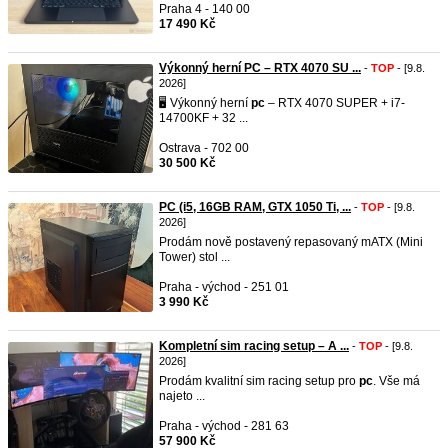
Praha 4 - 140 00
17 490 Kč
Výkonný herní PC – RTX 4070 SU ...
-
TOP
- [9.8.
2026]
🖥️ Výkonný herní
pc
– RTX 4070 SUPER + i7-
14700KF + 32 ...
Ostrava - 702 00
30 500 Kč
PC (i5, 16GB RAM, GTX 1050 Ti, ...
-
TOP
- [9.8.
2026]
Prodám nově postavený repasovaný mATX (Mini
Tower) stol ...
Praha - východ - 251 01
3 990 Kč
Kompletní sim racing setup – A ...
-
TOP
- [9.8.
2026]
Prodám kvalitní sim racing setup pro
pc
. Vše má
najeto ...
Praha - východ - 281 63
57 900 Kč