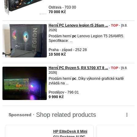
Ostrava - 703 00
70 000 Kč
Herní PC Lenovo legion t5 26am ...
-
TOP
- [9.8.
2026]
Prodám herní
pc
Lenovo Legion T5 26AMR5.
Specifikace: ...
Praha - západ - 252 28
10 500 Kč
Herní PC Ryzen 5, RX 5700 XT 8 ...
-
TOP
- [9.8.
2026]
Prodám herní
pc
. Díky výkonné grafické kartě
zvládá na ...
Prostějov - 796 01
9 990 Kč