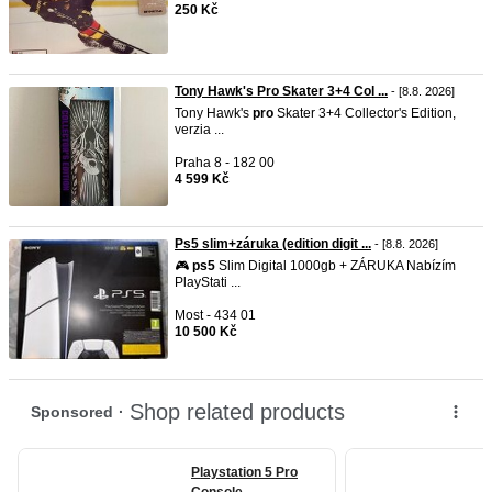
250 Kč
Tony Hawk's Pro Skater 3+4 Col ...
- [8.8. 2026]
Tony Hawk's
pro
Skater 3+4 Collector's Edition,
verzia ...
Praha 8 - 182 00
4 599 Kč
Ps5 slim+záruka (edition digit ...
- [8.8. 2026]
🎮
ps5
Slim Digital 1000gb + ZÁRUKA Nabízím
PlayStati ...
Most - 434 01
10 500 Kč