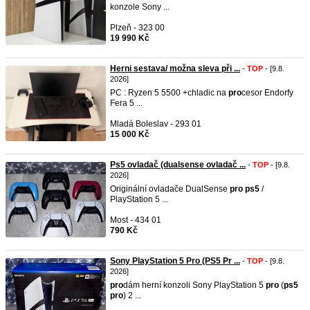
konzole Sony ...
Plzeň - 323 00
19 990 Kč
Herni sestava/ možna sleva při ...
-
TOP
- [9.8.
2026]
PC : Ryzen 5 5500 +chladic na
pro
cesor Endorfy
Fera 5 ...
Mladá Boleslav - 293 01
15 000 Kč
Ps5 ovladač (dualsense ovladač ...
-
TOP
- [9.8.
2026]
Originální ovladače DualSense
pro
ps5
/
PlayStation 5 ...
Most - 434 01
790 Kč
Sony PlayStation 5 Pro (PS5 Pr ...
-
TOP
- [9.8.
2026]
pro
dám herní konzoli Sony PlayStation 5
pro
(
ps5
pro
) 2 ...