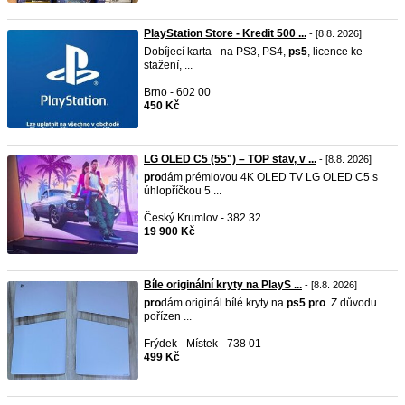
PlayStation Store - Kredit 500 ...
- [8.8. 2026]
Dobíjecí karta - na PS3, PS4,
ps5
, licence ke
stažení, ...
Brno - 602 00
450 Kč
LG OLED C5 (55") – TOP stav, v ...
- [8.8. 2026]
pro
dám prémiovou 4K OLED TV LG OLED C5 s
úhlopříčkou 5 ...
Český Krumlov - 382 32
19 900 Kč
Bíle originální kryty na PlayS ...
- [8.8. 2026]
pro
dám originál bílé kryty na
ps5
pro
. Z důvodu
pořízen ...
Frýdek - Místek - 738 01
499 Kč