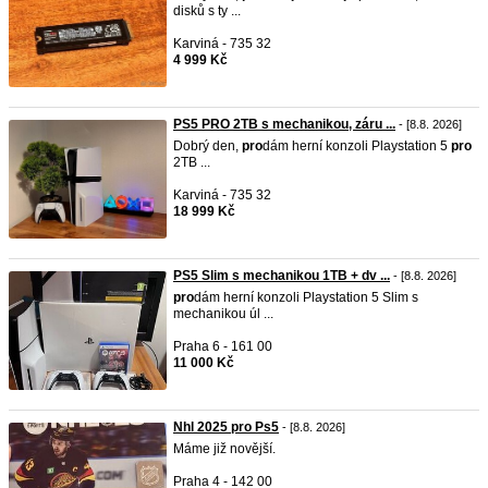
disků s ty ...
Karviná - 735 32
4 999 Kč
PS5 PRO 2TB s mechanikou, záru ...
- [8.8. 2026]
Dobrý den,
pro
dám herní konzoli Playstation 5
pro
2TB ...
Karviná - 735 32
18 999 Kč
PS5 Slim s mechanikou 1TB + dv ...
- [8.8. 2026]
pro
dám herní konzoli Playstation 5 Slim s
mechanikou úl ...
Praha 6 - 161 00
11 000 Kč
Nhl 2025 pro Ps5
- [8.8. 2026]
Máme již novější.
Praha 4 - 142 00