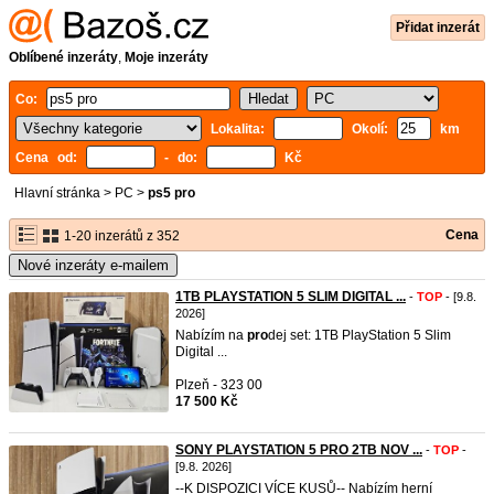
Přidat inzerát
Oblíbené inzeráty
,
Moje inzeráty
Co:
Lokalita:
Okolí:
km
Cena od:
- do:
Kč
Hlavní stránka
>
PC
>
ps5 pro
Cena
1-20 inzerátů z 352
Nové inzeráty e-mailem
1TB PLAYSTATION 5 SLIM DIGITAL ...
-
TOP
- [9.8.
2026]
Nabízím na
pro
dej set: 1TB PlayStation 5 Slim
Digital ...
Plzeň - 323 00
17 500 Kč
SONY PLAYSTATION 5 PRO 2TB NOV ...
-
TOP
-
[9.8. 2026]
--K DISPOZICI VÍCE KUSŮ-- Nabízím herní