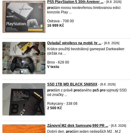
PS5 PlayStation 5 30th Anniver ...
- [8.8. 2026]
pro
dám novou neotevřenou limitovanou edici
konzole Play ...
Ostrava - 708 00
16 999 Kč
Ovladač wirelless na mobil, hr ...
- [8.8. 2026]
Krátce použitý bezdrátový gamepad Darkwalker
(držák na ...
Brno - 628 00
V textu
SSD 1TB WD BLACK SN850X
- [8.8. 2026]
pro
dám z právě
pro
daného
ps5
pro
vyjmutý SSD
od značky ...
Rokycany - 338 08
2 500 Kč
Zánovní M2 disk Samsung 990 PR ...
- [8.8. 2026]
Dobrý den,
pro
dám jeden nejlepších M2 , M.2