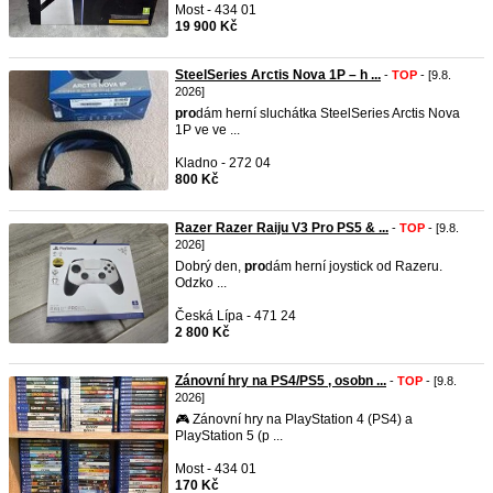
Most - 434 01
19 900 Kč
SteelSeries Arctis Nova 1P – h ...
-
TOP
- [9.8.
2026]
pro
dám herní sluchátka SteelSeries Arctis Nova
1P ve ve ...
Kladno - 272 04
800 Kč
Razer Razer Raiju V3 Pro PS5 & ...
-
TOP
- [9.8.
2026]
Dobrý den,
pro
dám herní joystick od Razeru.
Odzko ...
Česká Lípa - 471 24
2 800 Kč
Zánovní hry na PS4/PS5 , osobn ...
-
TOP
- [9.8.
2026]
🎮 Zánovní hry na PlayStation 4 (PS4) a
PlayStation 5 (p ...
Most - 434 01
170 Kč