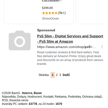
Stránka:
1
2
3
Další
©2026 Bazoš -
Inzerce, Bazar
Nápověda
,
Dotazy
,
Hodnocení
,
Kontakt
,
Reklama
,
Podmínky
,
Ochrana údajů
,
RSS
,
Inzeráty PC celkem:
43778
, za 24 hodin:
1670