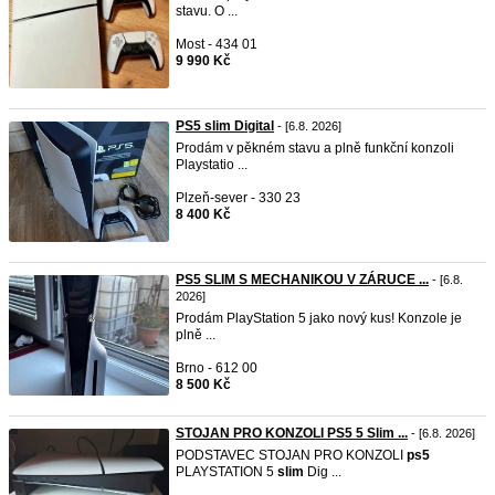
stavu. O ...
Most - 434 01
9 990 Kč
PS5 slim Digital
- [6.8. 2026]
Prodám v pěkném stavu a plně funkční konzoli
Playstatio ...
Plzeň-sever - 330 23
8 400 Kč
PS5 SLIM S MECHANIKOU V ZÁRUCE ...
- [6.8.
2026]
Prodám PlayStation 5 jako nový kus! Konzole je
plně ...
Brno - 612 00
8 500 Kč
STOJAN PRO KONZOLI PS5 5 Slim ...
- [6.8. 2026]
PODSTAVEC STOJAN PRO KONZOLI
ps5
PLAYSTATION 5
slim
Dig ...