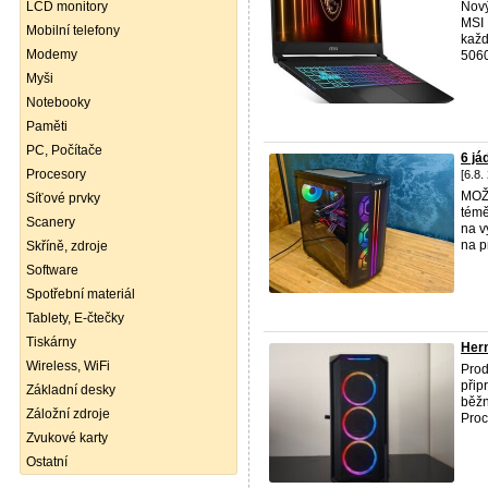
LCD monitory
Nový
MSI 
Mobilní telefony
každ
Modemy
5060
Myši
Notebooky
Paměti
PC, Počítače
6 j
Procesory
[6.8.
MOŽ
Síťové prvky
témě
Scanery
na v
na p
Skříně, zdroje
Software
Spotřební materiál
Tablety, E-čtečky
Tiskárny
Hern
Wireless, WiFi
Prod
přip
Základní desky
běžn
Záložní zdroje
Proce
Zvukové karty
Ostatní