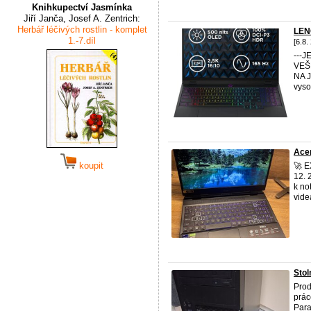
Knihkupectví Jasmínka
Jiří Janča, Josef A. Zentrich:
Herbář léčivých rostlin - komplet
LEN
1.-7.díl
[6.8.
---
VEŠ
NA 
vyso
Acer
koupit
🚀 
12. 
k no
videa
Stol
Prod
prác
Para