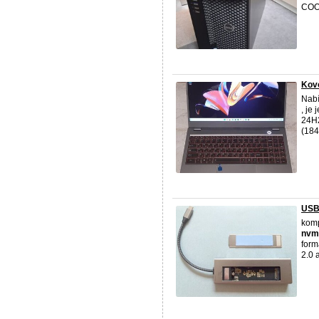
COO
Kov
Nabí
, je
24H2
(184
USB
komp
nvm
form
2.0 