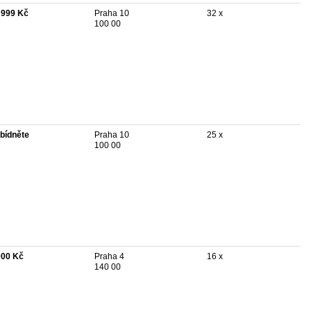
 999 Kč
Praha 10
32 x
100 00
bídněte
Praha 10
25 x
100 00
000 Kč
Praha 4
16 x
140 00