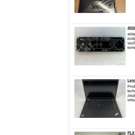
40G
adap
podp
využ
komp
Leno
Prod
tech
zauj
virtu
PLX 