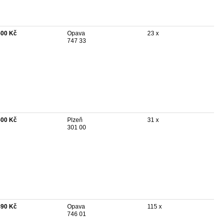
500 Kč
Opava
23 x
747 33
500 Kč
Plzeň
31 x
301 00
490 Kč
Opava
115 x
746 01