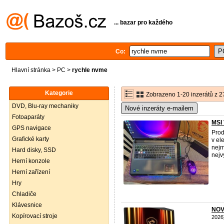
... bazar pro každého
Co:
Hlavní stránka
>
PC
>
rychle nvme
Kategorie
Zobrazeno 1-20 inzerátů z 2
DVD, Blu-ray mechaniky
Nové inzeráty e-mailem
Fotoaparáty
MSI 
GPS navigace
Prod
Grafické karty
v el
nejm
Hard disky, SSD
nejvy
Herní konzole
Herní zařízení
Hry
Chladiče
Klávesnice
NOV
Kopírovací stroje
2026