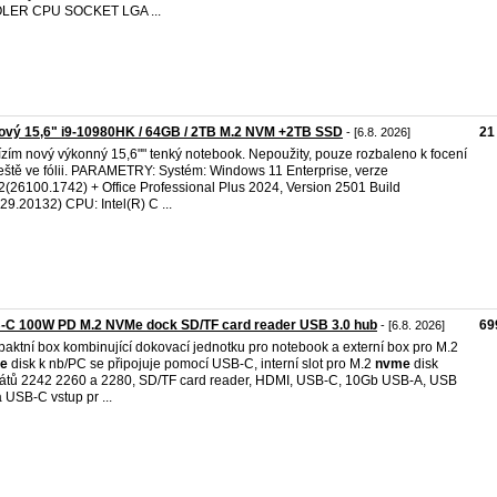
LER CPU SOCKET LGA ...
ový 15,6" i9-10980HK / 64GB / 2TB M.2 NVM +2TB SSD
21
- [6.8. 2026]
zím nový výkonný 15,6"" tenký notebook. Nepoužity, pouze rozbaleno k focení
 ještě ve fólii. PARAMETRY: Systém: Windows 11 Enterprise, verze
(26100.1742) + Office Professional Plus 2024, Version 2501 Build
29.20132) CPU: Intel(R) C ...
-C 100W PD M.2 NVMe dock SD/TF card reader USB 3.0 hub
69
- [6.8. 2026]
aktní box kombinující dokovací jednotku pro notebook a externí box pro M.2
e
disk k nb/PC se připojuje pomocí USB-C, interní slot pro M.2
nvme
disk
átů 2242 2260 a 2280, SD/TF card reader, HDMI, USB-C, 10Gb USB-A, USB
a USB-C vstup pr ...