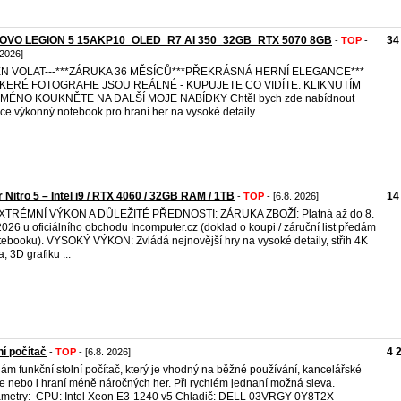
OVO LEGION 5 15AKP10_OLED_R7 AI 350_32GB_RTX 5070 8GB
34
-
TOP
-
 2026]
JEN VOLAT---***ZÁRUKA 36 MĚSÍCŮ***PŘEKRÁSNÁ HERNÍ ELEGANCE***
KERÉ FOTOGRAFIE JSOU REÁLNÉ - KUPUJETE CO VIDÍTE. KLIKNUTÍM
JMÉNO KOUKNĚTE NA DALŠÍ MOJE NABÍDKY Chtěl bych zde nabídnout
ce výkonný notebook pro hraní her na vysoké detaily ...
 Nitro 5 – Intel i9 / RTX 4060 / 32GB RAM / 1TB
14
-
TOP
- [6.8. 2026]
EXTRÉMNÍ VÝKON A DŮLEŽITÉ PŘEDNOSTI: ZÁRUKA ZBOŽÍ: Platná až do 8.
2026 u oficiálního obchodu Incomputer.cz (doklad o koupi / záruční list předám
tebooku). VYSOKÝ VÝKON: Zvládá nejnovější hry na vysoké detaily, střih 4K
, 3D grafiku ...
ní počítač
4 
-
TOP
- [6.8. 2026]
ám funkční stolní počítač, který je vhodný na běžné používání, kancelářské
e nebo i hraní méně náročných her. Při rychlém jednaní možná sleva.
metry: CPU: Intel Xeon E3-1240 v5 Chladič: DELL 03VRGY 0Y8T2X