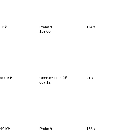
9 Kč
Praha 9
114 x
193 00
 000 Kč
Uherské Hradiště
21 x
687 12
799 Kč
Praha 9
156 x