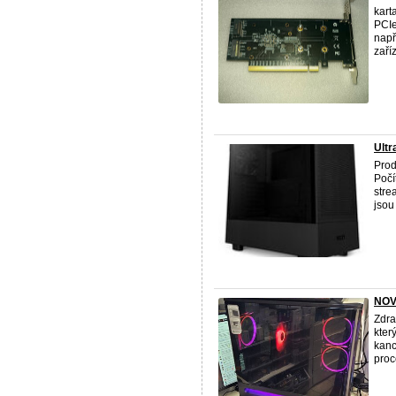
kart
PCIe
např
zaříz
Ultr
Prod
Počí
stre
jsou
NOVÉ
Zdra
kter
kanc
proce