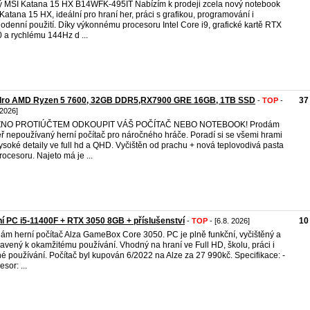
 MSI Katana 15 HX B14WFK-495IT Nabízím k prodeji zcela nový notebook
Katana 15 HX, ideální pro hraní her, práci s grafikou, programování i
odenní použití. Díky výkonnému procesoru Intel Core i9, grafické kartě RTX
 a rychlému 144Hz d ...
ádro AMD Ryzen 5 7600, 32GB DDR5,RX7900 GRE 16GB, 1TB SSD
37
-
TOP
-
 2026]
NO PROTIÚČTEM ODKOUPIT VÁŠ POČÍTAČ NEBO NOTEBOOK! Prodám
ř nepoužívaný herní počítač pro náročného hráče. Poradí si se všemi hrami
ysoké detaily ve full hd a QHD. Vyčištěn od prachu + nová teplovodivá pasta
rocesoru. Najeto má je ...
í PC i5-11400F + RTX 3050 8GB + příslušenství
10
-
TOP
- [6.8. 2026]
ám herní počítač Alza GameBox Core 3050. PC je plně funkční, vyčištěný a
ravený k okamžitému používání. Vhodný na hraní ve Full HD, školu, práci i
é používání. Počítač byl kupován 6/2022 na Alze za 27 990kč. Specifikace: -
sor: ...