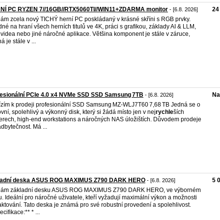
NÍ PC RYZEN 7//16GB//RTX5060TI//WIN11+ZDARMA monitor
24
- [6.8. 2026]
ám zcela nový TICHÝ herní PC poskládaný v krásné skříni s RGB prvky.
né na hraní všech herních titulů ve 4K, práci s grafikou, základy AI & LLM,
h videa nebo jiné náročné aplikace. Většina komponent je stále v záruce,
 je stále v ...
fesionální PCIe 4.0 x4 NVMe SSD SSD Samsung 7TB
Na
- [6.8. 2026]
zím k prodeji profesionální SSD Samsung MZ‑WLJ7T60 7,68 TB Jedná se o
vní, spolehlivý a výkonný disk, který si žádá místo jen v nej
rychle
ších
erech, high‑end workstations a náročných NAS úložištích. Důvodem prodeje
adbytečnost. Má ...
ladní deska ASUS ROG MAXIMUS Z790 DARK HERO
5 
- [6.8. 2026]
dám základní desku ASUS ROG MAXIMUS Z790 DARK HERO, ve výborném
u. Ideální pro náročné uživatele, kteří vyžadují maximální výkon a možnosti
aktování. Tato deska je známá pro své robustní provedení a spolehlivost.
cifikace:** * ...