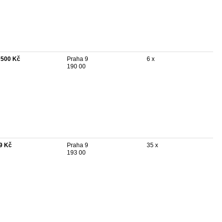
 500 Kč
Praha 9
6 x
190 00
9 Kč
Praha 9
35 x
193 00