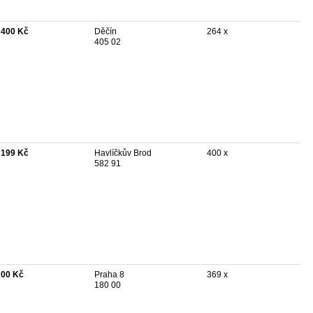
 400 Kč
Děčín
264 x
405 02
 199 Kč
Havlíčkův Brod
400 x
582 91
200 Kč
Praha 8
369 x
180 00