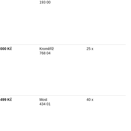
193 00
 000 Kč
Kroměříž
25 x
768 04
 499 Kč
Most
40 x
434 01