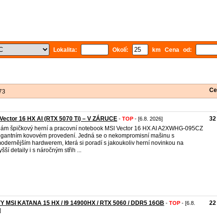
Lokalita:
Okolí:
km Cena od:
Ce
73
Vector 16 HX AI (RTX 5070 Ti) – V ZÁRUCE
32
-
TOP
- [6.8. 2026]
ám špičkový herní a pracovní notebook MSI Vector 16 HX AI A2XWHG-095CZ
egantním kovovém provedení. Jedná se o nekompromisní mašinu s
odernějším hardwerem, která si poradí s jakoukoliv herní novinkou na
šší detaily i s náročným střih ...
Y MSI KATANA 15 HX / I9 14900HX / RTX 5060 / DDR5 16GB
22
-
TOP
- [6.8.
]