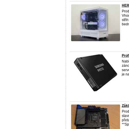
HER
Prod
Vhod
stři
bedná
Pro
Nabí
záno
serv
je n
Zák
Pro
stav
přet
**Spe