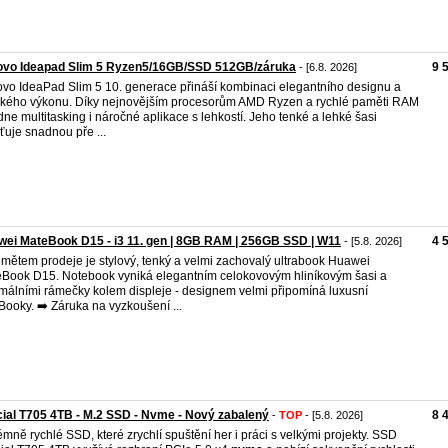
ovo Ideapad Slim 5 Ryzen5/16GB/SSD 512GB/záruka
9 
- [6.8. 2026]
vo IdeaPad Slim 5 10. generace přináší kombinaci elegantního designu a
kého výkonu. Díky nejnovějším procesorům AMD Ryzen a rychlé paměti RAM
dne multitasking i náročné aplikace s lehkostí. Jeho tenké a lehké šasi
šťuje snadnou pře ...
ei MateBook D15 - i3 11. gen | 8GB RAM | 256GB SSD | W11
4 
- [5.8. 2026]
mětem prodeje je stylový, tenký a velmi zachovalý ultrabook Huawei
Book D15. Notebook vyniká elegantním celokovovým hliníkovým šasi a
málními rámečky kolem displeje - designem velmi připomíná luxusní
ooky. ➡️ Záruka na vyzkoušení ...
ial T705 4TB - M.2 SSD - Nvme - Nový zabalený
8 
-
TOP
- [5.8. 2026]
émně rychlé SSD, které zrychlí spuštění her i práci s velkými projekty. SSD