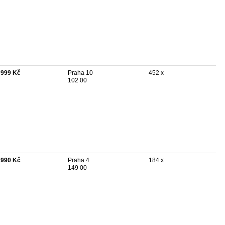
 999 Kč
Praha 10
452 x
102 00
 990 Kč
Praha 4
184 x
149 00