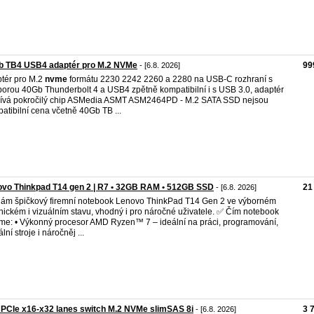
b TB4 USB4 adaptér pro M.2 NVMe
99
- [6.8. 2026]
tér pro M.2
nvme
formátu 2230 2242 2260 a 2280 na USB-C rozhraní s
orou 40Gb Thunderbolt 4 a USB4 zpětně kompatibilní i s USB 3.0, adaptér
ívá pokročilý chip ASMedia ASMT ASM2464PD - M.2 SATA SSD nejsou
atibilní cena včetně 40Gb TB ...
vo Thinkpad T14 gen 2 | R7 • 32GB RAM • 512GB SSD
21
- [6.8. 2026]
ám špičkový firemní notebook Lenovo ThinkPad T14 Gen 2 ve výborném
nickém i vizuálním stavu, vhodný i pro náročné uživatele. ✅ Čím notebook
me: • Výkonný procesor AMD Ryzen™ 7 – ideální na práci, programování,
ální stroje i náročněj ...
PCIe x16-x32 lanes switch M.2 NVMe slimSAS 8i
3 
- [6.8. 2026]