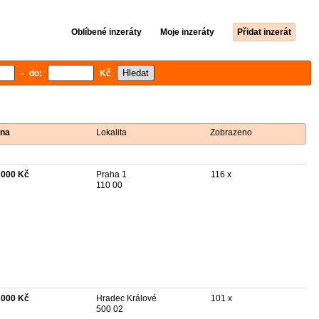
Oblíbené inzeráty
Moje inzeráty
Přidat inzerát
- do:
Kč
na
Lokalita
Zobrazeno
 000 Kč
Praha 1
116 x
110 00
 000 Kč
Hradec Králové
101 x
500 02