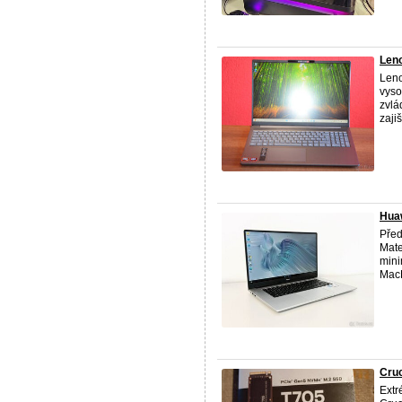
Len
Leno
vyso
zvlá
zaji
Huaw
Před
Mate
mini
MacB
Cruc
Extr