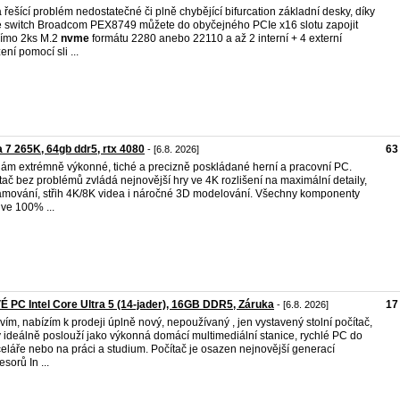
a řešící problém nedostatečné či plně chybějící bifurcation základní desky, díky
 switch Broadcom PEX8749 můžete do obyčejného PCIe x16 slotu zapojit
ímo 2ks M.2
nvme
formátu 2280 anebo 22110 a až 2 interní + 4 externí
ení pomocí sli ...
a 7 265K, 64gb ddr5, rtx 4080
63
- [6.8. 2026]
ám extrémně výkonné, tiché a precizně poskládané herní a pracovní PC.
tač bez problémů zvládá nejnovější hry ve 4K rozlišení na maximální detaily,
amování, střih 4K/8K videa i náročné 3D modelování. Všechny komponenty
 ve 100% ...
 PC Intel Core Ultra 5 (14-jader), 16GB DDR5, Záruka
17
- [6.8. 2026]
vím, nabízím k prodeji úplně nový, nepoužívaný , jen vystavený stolní počítač,
ý ideálně poslouží jako výkonná domácí multimediální stanice, rychlé PC do
eláře nebo na práci a studium. Počítač je osazen nejnovější generací
sorů In ...