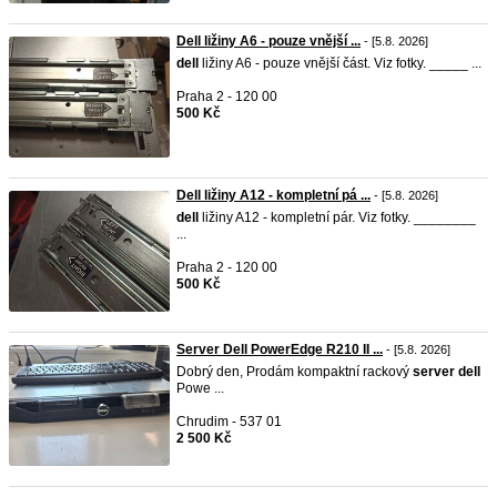
Dell ližiny A6 - pouze vnější ...
- [5.8. 2026]
dell
ližiny A6 - pouze vnější část. Viz fotky. _____ ...
Praha 2 - 120 00
500 Kč
Dell ližiny A12 - kompletní pá ...
- [5.8. 2026]
dell
ližiny A12 - kompletní pár. Viz fotky. ________
...
Praha 2 - 120 00
500 Kč
Server Dell PowerEdge R210 II ...
- [5.8. 2026]
Dobrý den, Prodám kompaktní rackový
server
dell
Powe ...
Chrudim - 537 01
2 500 Kč