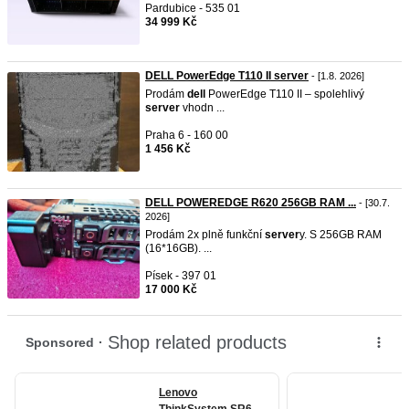
Pardubice - 535 01
34 999 Kč
DELL PowerEdge T110 II server
- [1.8. 2026]
Prodám
dell
PowerEdge T110 II – spolehlivý
server
vhodn ...
Praha 6 - 160 00
1 456 Kč
DELL POWEREDGE R620 256GB RAM ...
- [30.7.
2026]
Prodám 2x plně funkční
server
y. S 256GB RAM
(16*16GB). ...
Písek - 397 01
17 000 Kč