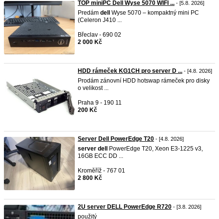
TOP miniPC Dell Wyse 5070 WIFI ...
- [5.8. 2026]
Predám
dell
Wyse 5070 – kompaktný mini PC
(Celeron J410 ...
Břeclav - 690 02
2 000 Kč
HDD rámeček KG1CH pro server D ...
- [4.8. 2026]
Prodám zánovní HDD hotswap rámeček pro disky
o velikost ...
Praha 9 - 190 11
200 Kč
Server Dell PowerEdge T20
- [4.8. 2026]
server
dell
PowerEdge T20, Xeon E3-1225 v3,
16GB ECC DD ...
Kroměříž - 767 01
2 800 Kč
2U server DELL PowerEdge R720
- [3.8. 2026]
použitý