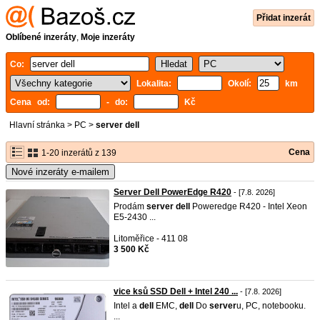
Přidat inzerát
Oblíbené inzeráty
,
Moje inzeráty
Co:
Lokalita:
Okolí:
km
Cena od:
- do:
Kč
Hlavní stránka
>
PC
>
server dell
Cena
1-20 inzerátů z 139
Nové inzeráty e-mailem
Server Dell PowerEdge R420
- [7.8. 2026]
Prodám
server
dell
Poweredge R420 - Intel Xeon
E5-2430 ...
Litoměřice - 411 08
3 500 Kč
vice ksů SSD Dell + Intel 240 ...
- [7.8. 2026]
Intel a
dell
EMC,
dell
Do
server
u, PC, notebooku.
...