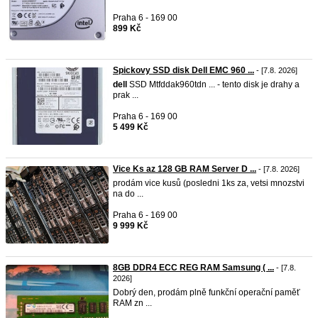
Praha 6 - 169 00
899 Kč
Spickovy SSD disk Dell EMC 960 ...
- [7.8. 2026]
dell
SSD Mtfddak960tdn ... - tento disk je drahy a
prak ...
Praha 6 - 169 00
5 499 Kč
Vice Ks az 128 GB RAM Server D ...
- [7.8. 2026]
prodám vice kusů (posledni 1ks za, vetsi mnozstvi
na do ...
Praha 6 - 169 00
9 999 Kč
8GB DDR4 ECC REG RAM Samsung ( ...
- [7.8.
2026]
Dobrý den, prodám plně funkční operační paměť
RAM zn ...