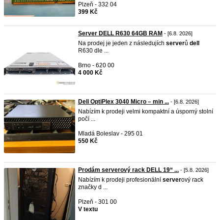
Plzeň - 332 04
399 Kč
Server DELL R630 64GB RAM
- [6.8. 2026]
Na prodej je jeden z následujích
server
ů
dell
R630 dle ...
Brno - 620 00
4 000 Kč
Dell OptiPlex 3040 Micro – min ...
- [6.8. 2026]
Nabízím k prodeji velmi kompaktní a úsporný stolní
počí ...
Mladá Boleslav - 295 01
550 Kč
Prodám serverový rack DELL 19“ ...
- [5.8. 2026]
Nabízím k prodeji profesionální
server
ový rack
značky d ...
Plzeň - 301 00
V textu