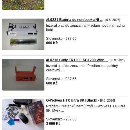
#L0221 Batéria do notebooku Ni ...
- [6.8. 2026]
Inzerát platí do zmazania. Predám novú náhradnú
baté ...
Slovensko - 987 65
600 Kč
#L0216 Cudy TR1200 AC1200 Wire ...
- [6.8. 2026]
Inzerát platí do zmazania. Predám kompaktný
cestovný ...
Slovensko - 987 65
600 Kč
G-Wolves HTX Ultra 8K [Black]
- [6.8. 2026]
Predám ultraľahkú hernú myš G-Wolves HTX Ultra
8K. Myšk ...
Slovensko - 987 65
3 099 Kč