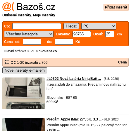
Přidat inzerát
Oblíbené inzeráty
,
Moje inzeráty
Co:
Lokalita:
Okolí:
km
Cena od:
- do:
Kč
Hlavní stránka
>
PC
>
Slovensko
Cena
1-20 inzerátů z 706
Nové inzeráty e-mailem
#L0302 Nová batéria NinjaBatt ...
- [6.8. 2026]
Inzerát platí do zmazania. Predám novú náhradnú
baté ...
Slovensko - 987 65
699 Kč
Predám Apple iMac 27', 5K, 3.3 ...
- [6.8. 2026]
Predám Apple iMac (mid 2015) 27 palcový monitor
v retin ...