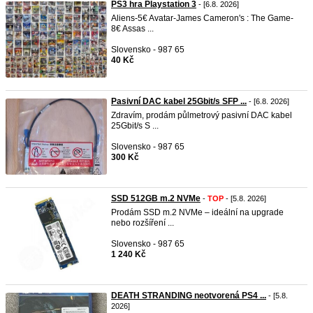
PS3 hra Playstation 3
- [6.8. 2026]
Aliens-5€ Avatar-James Cameron's : The Game-
8€ Assas ...
Slovensko - 987 65
40 Kč
Pasivní DAC kabel 25Gbit/s SFP ...
- [6.8. 2026]
Zdravím, prodám půlmetrový pasivní DAC kabel
25Gbit/s S ...
Slovensko - 987 65
300 Kč
SSD 512GB m.2 NVMe
-
TOP
- [5.8. 2026]
Prodám SSD m.2 NVMe – ideální na upgrade
nebo rozšíření ...
Slovensko - 987 65
1 240 Kč
DEATH STRANDING neotvorená PS4 ...
- [5.8.
2026]