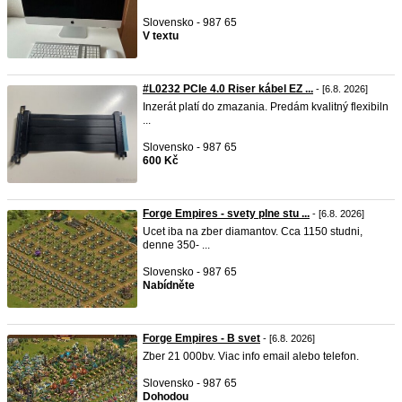
Slovensko - 987 65
V textu
#L0232 PCIe 4.0 Riser kábel EZ ...
- [6.8. 2026]
Inzerát platí do zmazania. Predám kvalitný flexibiln
...
Slovensko - 987 65
600 Kč
Forge Empires - svety plne stu ...
- [6.8. 2026]
Ucet iba na zber diamantov. Cca 1150 studni,
denne 350- ...
Slovensko - 987 65
Nabídněte
Forge Empires - B svet
- [6.8. 2026]
Zber 21 000bv. Viac info email alebo telefon.
Slovensko - 987 65
Dohodou