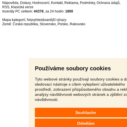
Nápověda
,
Dotazy
,
Hodnocení
,
Kontakt
,
Reklama
,
Podmínky
,
Ochrana údajů
,
RSS
,
Inzeráty PC celkem:
44376
, za 24 hodin:
1800
Mapa kategorií
,
Nejvyhledávanější výrazy
Země:
Česká republika
,
Slovensko
,
Polsko
,
Rakousko
Používáme soubory cookies
Tyto webové stránky používají soubory cookies a da
sledovací nástroje s cílem vylepšení uživatelského
prostředí, zobrazení přizpůsobeného obsahu a rek
analýzy návštěvnosti webových stránek a zjištění z
návštěvnosti.
Souhlasím
Odmítám