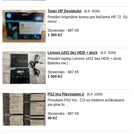
Toner HP DesignJet
- [6.8. 2026]
Predám originálne tonery pre tlačiarne HP 72. Sú
neroz ...
Slovensko - 987 65
1 300 Kč
Lenovo x201 bez HDD + dock
- [6.8. 2026]
Predám laptop Lenovo x201 bez HDD + dock.
Baterka nie j ...
Slovensko - 987 65
1 500 Kč
PS2 hra Playstation 2
- [6.8. 2026]
Ponukam PS2 hry - CD su niektore poškrabane
ale plne fu ...
Slovensko - 987 65
40 Kč