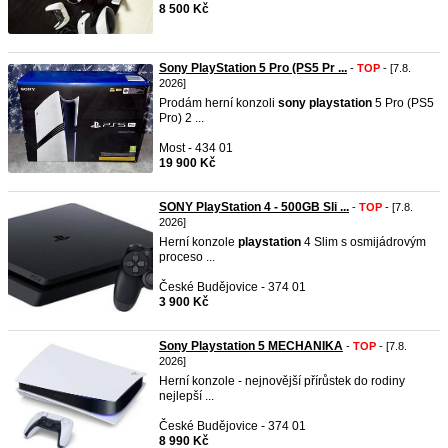
8 500 Kč
Sony PlayStation 5 Pro (PS5 Pr ...
-
TOP
- [7.8.
2026]
Prodám herní konzoli
sony
playstation
5 Pro (PS5
Pro) 2 ...
Most - 434 01
19 900 Kč
SONY PlayStation 4 - 500GB Sli ...
-
TOP
- [7.8.
2026]
Herní konzole
playstation
4 Slim s osmijádrovým
proceso ...
České Budějovice - 374 01
3 900 Kč
Sony Playstation 5 MECHANIKA
-
TOP
- [7.8.
2026]
Herní konzole - nejnovější přírůstek do rodiny
nejlepší ...
České Budějovice - 374 01
8 990 Kč