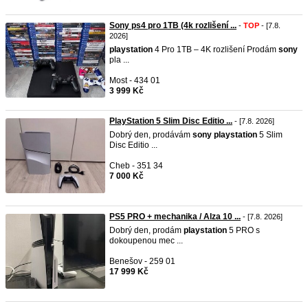
Sony ps4 pro 1TB (4k rozlišení ...
-
TOP
- [7.8.
2026]
playstation
4 Pro 1TB – 4K rozlišení Prodám
sony
pla ...
Most - 434 01
3 999 Kč
PlayStation 5 Slim Disc Editio ...
- [7.8. 2026]
Dobrý den, prodávám
sony
playstation
5 Slim
Disc Editio ...
Cheb - 351 34
7 000 Kč
PS5 PRO + mechanika / Alza 10 ...
- [7.8. 2026]
Dobrý den, prodám
playstation
5 PRO s
dokoupenou mec ...
Benešov - 259 01
17 999 Kč