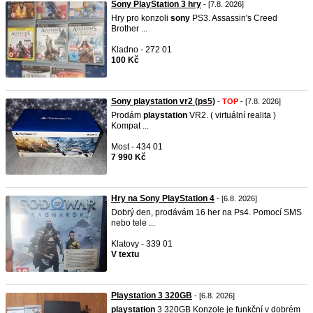
Sony PlayStation 3 hry
- [7.8. 2026]
Hry pro konzoli
sony
PS3. Assassin's Creed
Brother ...
Kladno - 272 01
100 Kč
Sony playstation vr2 (ps5)
-
TOP
- [7.8. 2026]
Prodám
playstation
VR2. ( virtuální realita )
Kompat ...
Most - 434 01
7 990 Kč
Hry na Sony PlayStation 4
- [6.8. 2026]
Dobrý den, prodávám 16 her na Ps4. Pomocí SMS
nebo tele ...
Klatovy - 339 01
V textu
Playstation 3 320GB
- [6.8. 2026]
playstation
3 320GB Konzole je funkční v dobrém