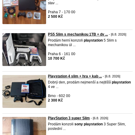
stav ...
Praha 7 - 170 00
2 500 Kč
PS5 Slim s mechanikou 1TB + dv ...
- [6.8. 2026]
Prodám herní konzoli
playstation
5 Slim s
mechanikou úl ...
Praha 6 - 161 00
10 700 Kč
Playstation 4 slim + hra + kab ...
- [6.8. 2026]
Dobrý den, prodám nejmenší a nejtišší
playstation
4 ve ...
Brno - 602 00
2 300 Kč
PlayStation 3 super Slim
- [6.8. 2026]
Prodám konzoli
sony
playstation
3 Super Slim,
poslední ...