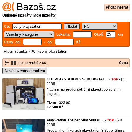
Přidat inzerát
Oblíbené inzeráty
,
Moje inzeráty
Co:
Lokalita:
Okolí:
km
Cena od:
- do:
Kč
Hlavní stránka
>
PC
>
sony playstation
Cena
1-20 inzerátů z 441
Nové inzeráty e-mailem
1TB PLAYSTATION 5 SLIM DIGITAL ...
-
TOP
- [7.8.
2026]
Nabízím na prodej set: 1TB
playstation
5 Slim
Digital ...
Plzeň - 323 00
17 500 Kč
PlayStation 3 Super Slim 500GB ...
-
TOP
- [7.8.
2026]
Prodám herní konzoli
playstation
3 Super Slim s