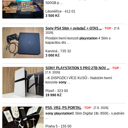
500GB p ...
Litoměřice - 412 01
3 500 Kč
Sony PS4 Slim + ovladač + GTA5 ...
-
TOP
- [7.8.
2026]
Prodám herní konzoli
playstation
4 Slim s
kapacitou dis ...
Karviná - 735 32
3 000 Kč
SONY PLAYSTATION 5 PRO 2TB NOV ...
-
TOP
-
[7.8. 2026]
--K DISPOZICI VÍCE KUSŮ-- Nabízím herní
konzole
sony
...
Plzeň - 323 00
19 990 Kč
PS5, VR2, PS PORTAL
-
TOP
- [7.8. 2026]
sony
playstation
5 Slim Digital 1tb: 8500,- s jedním
...
Praha 5 - 155 00