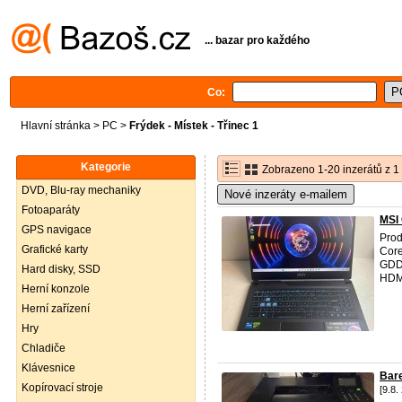
... bazar pro každého
Co:
Hlavní stránka
>
PC
>
Frýdek - Místek - Třinec 1
Kategorie
Zobrazeno 1-20 inzerátů z 1
DVD, Blu-ray mechaniky
Nové inzeráty e-mailem
Fotoaparáty
MSI
GPS navigace
Prod
Grafické karty
Core
GDD
Hard disky, SSD
HDMI
Herní konzole
Herní zařízení
Hry
Chladiče
Klávesnice
Bar
Kopírovací stroje
[9.8.