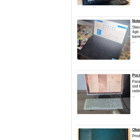
Note
Star
4gb 
kame
...
Poci
Para
ssd 
rade
...
Obal
Prod