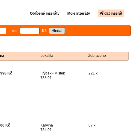
Oblíbené inzeráty
Moje inzeráty
Přidat inzerát
- do:
Kč
na
Lokalita
Zobrazeno
 998 Kč
Frýdek - Místek
221 x
738 01
300 Kč
Karviná
87 x
734 01