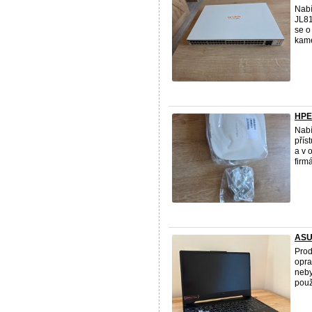
Nabí
JL81
se o
kame
HPE 
Nabí
přís
a v 
firmá
ASU
Prod
opra
neby
použ