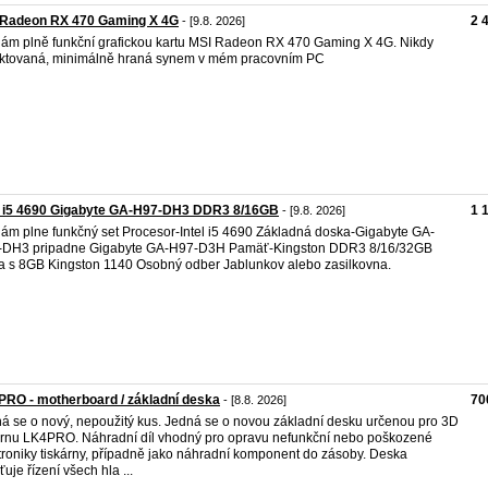
 Radeon RX 470 Gaming X 4G
2 
- [9.8. 2026]
ám plně funkční grafickou kartu MSI Radeon RX 470 Gaming X 4G. Nikdy
ktovaná, minimálně hraná synem v mém pracovním PC
l i5 4690 Gigabyte GA-H97-DH3 DDR3 8/16GB
1 
- [9.8. 2026]
ám plne funkčný set Procesor-Intel i5 4690 Základná doska-Gigabyte GA-
-DH3 pripadne Gigabyte GA-H97-D3H Pamäť-Kingston DDR3 8/16/32GB
 s 8GB Kingston 1140 Osobný odber Jablunkov alebo zasilkovna.
RO - motherboard / základní deska
70
- [8.8. 2026]
á se o nový, nepoužitý kus. Jedná se o novou základní desku určenou pro 3D
árnu LK4PRO. Náhradní díl vhodný pro opravu nefunkční nebo poškozené
troniky tiskárny, případně jako náhradní komponent do zásoby. Deska
ťuje řízení všech hla ...