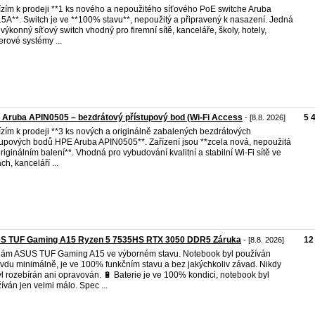
zím k prodeji **1 ks nového a nepoužitého síťového PoE switche Aruba
5A**. Switch je ve **100% stavu**, nepoužitý a připravený k nasazení. Jedná
 výkonný síťový switch vhodný pro firemní sítě, kanceláře, školy, hotely,
rové systémy ...
Aruba APIN0505 – bezdrátový přístupový bod (Wi-Fi Access
5 
- [8.8. 2026]
zím k prodeji **3 ks nových a originálně zabalených bezdrátových
tupových bodů HPE Aruba APIN0505**. Zařízení jsou **zcela nová, nepoužitá
originálním balení**. Vhodná pro vybudování kvalitní a stabilní Wi-Fi sítě ve
ch, kanceláří ...
S TUF Gaming A15 Ryzen 5 7535HS RTX 3050 DDR5 Záruka
12
- [8.8. 2026]
ám ASUS TUF Gaming A15 ve výborném stavu. Notebook byl používán
vdu minimálně, je ve 100% funkčním stavu a bez jakýchkoliv závad. Nikdy
l rozebírán ani opravován. 🔋 Baterie je ve 100% kondici, notebook byl
íván jen velmi málo. Spec ...