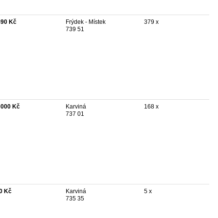
490 Kč
Frýdek - Místek
379 x
739 51
 000 Kč
Karviná
168 x
737 01
0 Kč
Karviná
5 x
735 35