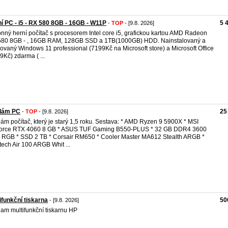
í PC - i5 - RX 580 8GB - 16GB - W11P
5 
-
TOP
- [9.8. 2026]
nný herní počítač s procesorem Intel core i5, grafickou kartou AMD Radeon
80 8GB - , 16GB RAM, 128GB SSD a 1TB(1000GB) HDD. Nainstalovaný a
vovaný Windows 11 professional (7199Kč na Microsoft store) a Microsoft Office
9Kč) zdarma ( ...
dám PC
25
-
TOP
- [9.8. 2026]
ám počítač, který je starý 1,5 roku. Sestava: * AMD Ryzen 9 5900X * MSI
orce RTX 4060 8 GB * ASUS TUF Gaming B550-PLUS * 32 GB DDR4 3600
RGB * SSD 2 TB * Corsair RM650 * Cooler Master MA612 Stealth ARGB *
ech Air 100 ARGB Whit ...
ifunkční tiskarna
50
- [9.8. 2026]
am multifunkční tiskarnu HP