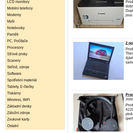
LCD monitory
Prod
dobr
Mobilní telefony
Dupl
Modemy
jsou
Myši
Notebooky
Paměti
PC, Počítače
2 n
Procesory
Prod
Thin
Síťové prvky
4jád
Scanery
samo
Skříně, zdroje
Software
Spotřební materiál
Tablety, E-čtečky
Tiskárny
Prod
2026
Wireless, WiFi
Prod
Základní desky
4220
Záložní zdroje
plně
(perf
Zvukové karty
Ostatní