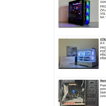
2026
PRO
ZVL
VOL
NA: 
VÝK
[6.8.
PRO
POČ
PŘE
PŘI
Hern
Popi
prim
žádn
core 