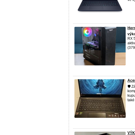
Hern
výk
RX 5
akti
(379
Ace
🛡️ 
komp
kupu
také 
VÝK