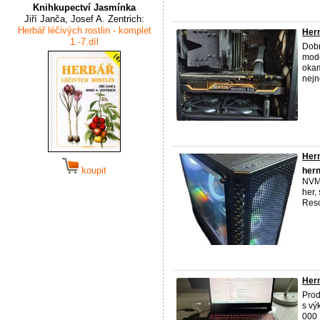
Knihkupectví Jasmínka
Jiří Janča, Josef A. Zentrich:
Herbář léčivých rostlin - komplet
Her
1.-7.díl
Dob
mode
okam
nejno
Hern
koupit
hern
NVM
her,
Reso
Hern
Pro
s vý
000 