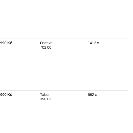
 990 Kč
Ostrava
1412 x
702 00
 000 Kč
Tábor
662 x
390 03