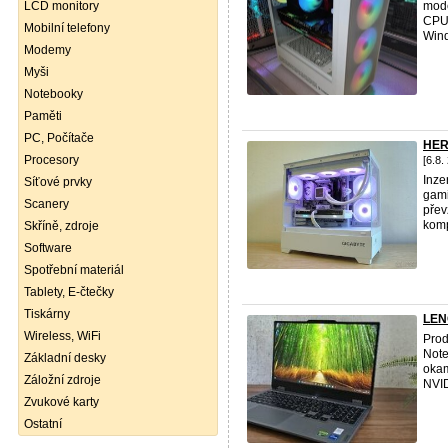
LCD monitory
mode
CPU
Mobilní telefony
Wind
Modemy
Myši
Notebooky
Paměti
PC, Počítače
HER
Procesory
[6.8.
Inze
Síťové prvky
gami
Scanery
přev
komp
Skříně, zdroje
Software
Spotřební materiál
Tablety, E-čtečky
Tiskárny
LEN
Wireless, WiFi
Pro
Note
Základní desky
okam
Záložní zdroje
NVID
Zvukové karty
Ostatní