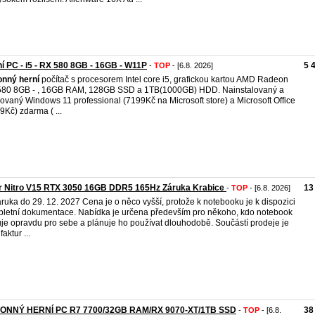
í PC - i5 - RX 580 8GB - 16GB - W11P
5 
-
TOP
- [6.8. 2026]
onný
herní
počítač s procesorem Intel core i5, grafickou kartou AMD Radeon
80 8GB - , 16GB RAM, 128GB SSD a 1TB(1000GB) HDD. Nainstalovaný a
vovaný Windows 11 professional (7199Kč na Microsoft store) a Microsoft Office
9Kč) zdarma ( ...
r Nitro V15 RTX 3050 16GB DDR5 165Hz Záruka Krabice
13
-
TOP
- [6.8. 2026]
Záruka do 29. 12. 2027 Cena je o něco vyšší, protože k notebooku je k dispozici
letní dokumentace. Nabídka je určena především pro někoho, kdo notebook
je opravdu pro sebe a plánuje ho používat dlouhodobě. Součástí prodeje je
faktur ...
ONNÝ HERNÍ PC R7 7700/32GB RAM/RX 9070-XT/1TB SSD
38
-
TOP
- [6.8.