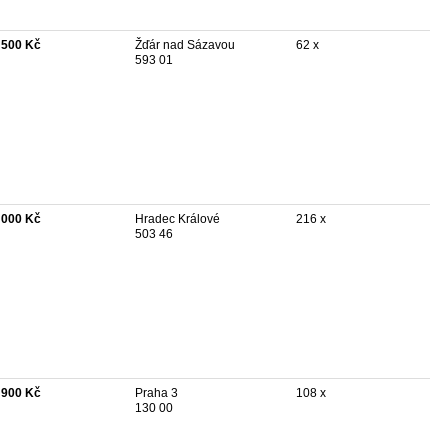
 500 Kč
Žďár nad Sázavou
62 x
593 01
 000 Kč
Hradec Králové
216 x
503 46
 900 Kč
Praha 3
108 x
130 00