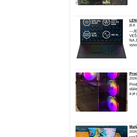
LEN
[6.8.
---
VEŠ
NA 
vys
Prod
2026
Pro
stál
a je
Malý
2026