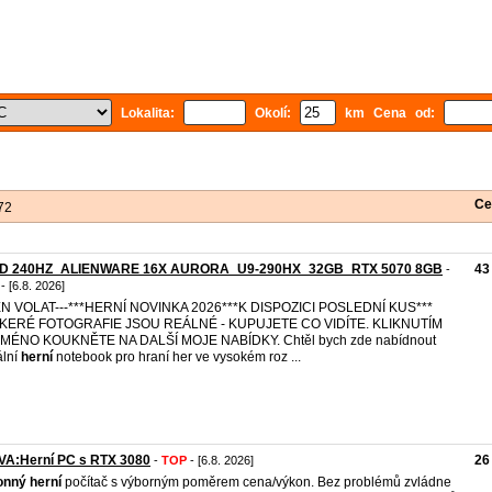
Lokalita:
Okolí:
km Cena od:
Ce
72
D 240HZ_ALIENWARE 16X AURORA_U9-290HX_32GB_RTX 5070 8GB
43
-
- [6.8. 2026]
JEN VOLAT---***HERNÍ NOVINKA 2026***K DISPOZICI POSLEDNÍ KUS***
KERÉ FOTOGRAFIE JSOU REÁLNÉ - KUPUJETE CO VIDÍTE. KLIKNUTÍM
JMÉNO KOUKNĚTE NA DALŠÍ MOJE NABÍDKY. Chtěl bych zde nabídnout
ální
herní
notebook pro hraní her ve vysokém roz ...
VA:Herní PC s RTX 3080
26
-
TOP
- [6.8. 2026]
onný
herní
počítač s výborným poměrem cena/výkon. Bez problémů zvládne