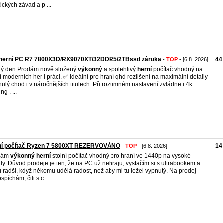
tických závad a p ...
 herní PC R7 7800X3D/RX9070XT/32DDR5/2TBssd záruka
44
-
TOP
- [6.8. 2026]
ý den Prodám nově složený
výkonný
a spolehlivý
herní
počítač vhodný na
í moderních her i práci. ✅ Ideální pro hraní qhd rozlišení na maximální detaily
ynulý chod i v náročnějších titulech. Při rozumném nastavení zvládne i 4k
g . ...
ní počítač Ryzen 7 5800XT REZERVOVÁNO
14
-
TOP
- [6.8. 2026]
dám
výkonný
herní
stolní počítač vhodný pro hraní ve 1440p na vysoké
ily. Důvod prodeje je ten, že na PC už nehraju, vystačím si s ultrabookem a
 radši, když někomu udělá radost, než aby mi tu ležel vypnutý. Na prodej
píchám, čili s c ...