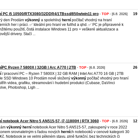
ní PC i5 10500/RTX3080/32DDR4/1TBssd/850w/win11 pro
19
-
TOP
- [6.8. 2026]
rý den Prodám
výkonný
a spolehlivý
herní
počítač vhodný na hraní
rních her i práci. ✅ Ideální pro hraní ve fullhd a qhd. ✅ PC je připravené k
žitému použití, čistá instalace Windows 11 pro + veškeré aktualizace a
vější drivery. Stačí ...
íPC Ryzen 7 5800X | 32GB | Arc A770 | 2TB
26
-
TOP
- [6.8. 2026]
í
/ pracovní PC – Ryzen 7 5800X | 32 GB RAM | Intel Arc A770 16 GB | 2TB
e SSD Windows 10 Prodám nově složený
výkonný
počítač vhodný pro hraní
 střih videa, grafiku, streamování i hudební produkci (Cubase, DaVinci
lve, Photoshop, Ligh ...
í notebook Acer Nitro 5 AN515-57, i7-11800H | RTX 3060
12
-
TOP
- [6.8. 2026]
dám
výkonný
herní
notebook Acer Nitro 5 AN515-57, zakoupený v roce 2022
konem srovnatelným s řadou nových
herní
ch notebooků v cenové kategorii 30
Kč. Notebook je ve velmi pěkném stavu, plně funkční, bez technických či