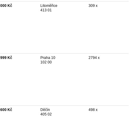
 000 Kč
Litoměřice
309 x
413 01
 999 Kč
Praha 10
2794 x
102 00
 600 Kč
Děčín
498 x
405 02