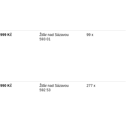
 999 Kč
Žďár nad Sázavou
99 x
593 01
 990 Kč
Žďár nad Sázavou
277 x
592 53