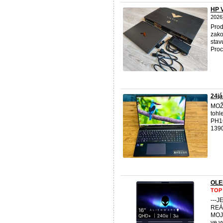
HP V
2026
Pro
zako
stav
Proce
24j
MOŽ
tohl
PH16
1390
OLE
TOP
---
REÁ
MOJE
ve v