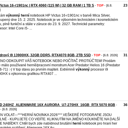
ictus 16-r1901nc | RTX 4060 (115 W) | 32 GB RAM | 1 TB S
23
-
TOP
- [6.8.
]
dám
výkonný
herní
notebook HP Victus 16-r1901nc v barvě Mica Silver,
upený dne 15. 2. 2025. Notebook je ve výborném technickém i kosmetickém
u, plně funkční a stále v záruce do 23. 9. 2027. Technické parametry:
sor: Intel Core i5- ...
ádrový i9 13900HX, 32GB DDR5, RTX4070 8GB, 2TB SSD
31
-
TOP
- [6.8. 2026]
NO ODKOUPIT VÁŠ NOTEBOOK NEBO POČÍTAČ PROTIÚČTEM! Prodám
e málo používané herně/pracovní monstrum Acer Predator Helios 16 (Predator
-71) :-) V top stavu po prvním majiteli. Extrémně
výkonný
procesor i9
0HX s výkonnou grafikou RTX407 ...
D 240HZ_ALIENWARE 16X AURORA_U7-270HX_16GB_RTX 5070 8GB
36
-
- [6.8. 2026]
JEN VOLAT---***HERNÍ NOVINKA 2026*** VEŠKERÉ FOTOGRAFIE JSOU
LNÉ - KUPUJETE CO VIDÍTE. KLIKNUTÍM NA JMÉNO KOUKNĚTE NA DALŠÍ
 NABÍDKY. Chtěl bych zde nabídnout brutální
herní
notebook pro hraní her
ysokém rozlišení. Alienware 16X Au ...