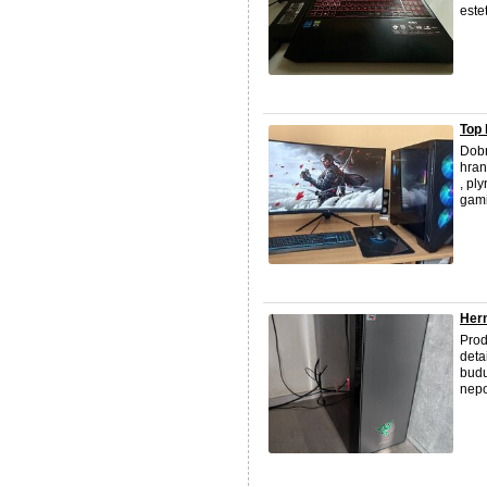
este
Top
Dobr
hran
, pl
gamin
Her
Pro
deta
budu
nepos