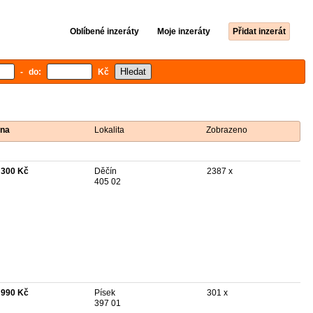
Oblíbené inzeráty
Moje inzeráty
Přidat inzerát
- do:
Kč
na
Lokalita
Zobrazeno
 300 Kč
Děčín
2387 x
405 02
 990 Kč
Písek
301 x
397 01