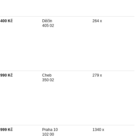
 400 Kč
Děčín
264 x
405 02
 990 Kč
Cheb
279 x
350 02
 999 Kč
Praha 10
1340 x
102 00