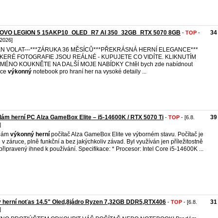
OVO LEGION 5 15AKP10_OLED_R7 AI 350_32GB_RTX 5070 8GB
34
-
TOP
-
 2026]
JEN VOLAT---***ZÁRUKA 36 MĚSÍCŮ***PŘEKRÁSNÁ HERNÍ ELEGANCE***
KERÉ FOTOGRAFIE JSOU REÁLNÉ - KUPUJETE CO VIDÍTE. KLIKNUTÍM
JMÉNO KOUKNĚTE NA DALŠÍ MOJE NABÍDKY Chtěl bych zde nabídnout
oce
výkonný
notebook pro hraní her na vysoké detaily ...
ám herní PC Alza GameBox Elite – i5-14600K / RTX 5070 Ti
39
-
TOP
- [6.8.
]
dám
výkonný
herní
počítač Alza GameBox Elite ve výborném stavu. Počítač je
e v záruce, plně funkční a bez jakýchkoliv závad. Byl využíván jen příležitostně
 připravený ihned k používání. Specifikace: * Procesor: Intel Core i5-14600K ...
 herní noťas 14.5" Oled,8jádro Ryzen 7,32GB DDR5,RTX406
31
-
TOP
- [6.8.
]