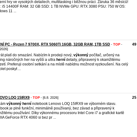
rní hry ve vysokých detailech, multitasking i běžnou práci. Záruka 36 měsíců!
: i5 14400F RAM: 32 GB SSD: 1 TB NVMe GPU: RTX 3080 PSU: 750 W OS:
ows 11 ...
NÍ PC - Ryzen 7 9700X, RTX 5060Ti 16GB, 32GB RAM, 1TB SSD
49
-
TOP
-
 2026]
rát platí do smazání. Nabízím k prodeji nový,
výkonný
počítač, určený na
ng náročných her na vyšší a ultra
herní
detaily, připravený k okamžitému
zetí. Preferuji osobní setkání a na místě nabídnu možnost vyzkoušení. Na celý
let poskyt ...
OVO LOQ 15IRX9
25
-
TOP
- [6.8. 2026]
dám
výkonný
herní
notebook Lenovo LOQ 15IRX9 ve výborném stavu.
book je plně funkční, minimálně používaný, bez závad a připravený k
žitému používání. Díky výkonnému procesoru Intel Core i7 a grafické kartě
IA GeForce RTX 4060 si bez pr ...