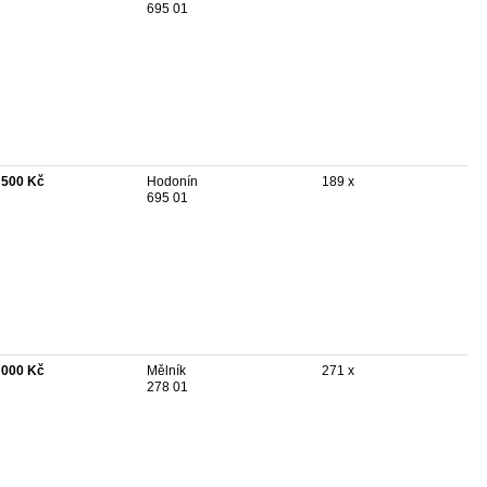
695 01
 500 Kč
Hodonín
189 x
695 01
 000 Kč
Mělník
271 x
278 01