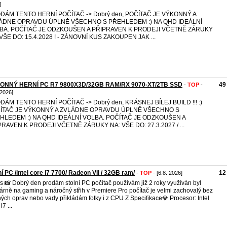
]
DÁM TENTO HERNÍ POČÍTAČ -> Dobrý den, POČÍTAČ JE VÝKONNÝ A
ÁDNE OPRAVDU ÚPLNĚ VŠECHNO S PŘEHLEDEM :) NA QHD IDEÁLNÍ
BA. POČÍTAČ JE ODZKOUŠEN A PŘIPRAVEN K PRODEJI VČETNĚ ZÁRUKY
VŠE DO: 15.4.2028 ! - ZÁNOVNÍ KUS ZAKOUPEN JAK ...
ONNÝ HERNÍ PC R7 9800X3D/32GB RAM/RX 9070-XT/2TB SSD
49
-
TOP
-
 2026]
DÁM TENTO HERNÍ POČÍTAČ -> Dobrý den, KRÁSNEJ BÍLEJ BUILD !!! :)
ÍTAČ JE VÝKONNÝ A ZVLÁDNE OPRAVDU ÚPLNĚ VŠECHNO S
HLEDEM :) NA QHD IDEÁLNÍ VOLBA. POČÍTAČ JE ODZKOUŠEN A
PRAVEN K PRODEJI VČETNĚ ZÁRUKY NA: VŠE DO: 27.3.2027 / ...
í PC /intel core i7 7700/ Radeon VII / 32GB ram/
12
-
TOP
- [6.8. 2026]
s 📸 Dobrý den prodám stolní PC počítač používám již 2 roky využíván byl
árně na gaming a náročný střih v Premiere Pro počítač je velmi zachovalý bez
ých oprav nebo vady přikládám fotky i z CPU Z Specifikace💎 Procesor: Intel
i7 ...