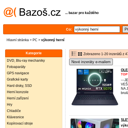
... bazar pro každého
Co:
Hlavní stránka
>
PC
>
výkonný herní
Kategorie
Zobrazeno 1-20 inzerátů z 4
DVD, Blu-ray mechaniky
Nové inzeráty e-mailem
Fotoaparáty
OLE
GPS navigace
TOP
Grafické karty
---
VEŠ
Hard disky, SSD
NA 
Herní konzole
brut
Herní zařízení
Hry
Chladiče
Klávesnice
SLE
Kopírovací stroje
výk