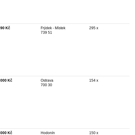
490 Kč
Frýdek - Místek
295 x
739 51
 000 Kč
Ostrava
154 x
700 30
 000 Kč
Hodonín
150 x