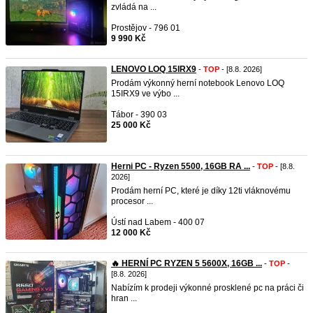
zvládá na ...
Prostějov - 796 01
9 990 Kč
LENOVO LOQ 15IRX9
-
TOP
- [8.8. 2026]
Prodám výkonný herní notebook Lenovo LOQ
15IRX9 ve výbo ...
Tábor - 390 03
25 000 Kč
Herni PC - Ryzen 5500, 16GB RA ...
-
TOP
- [8.8.
2026]
Prodám herní PC, které je díky 12ti vláknovému
procesor ...
Ústí nad Labem - 400 07
12 000 Kč
🔥 HERNÍ PC RYZEN 5 5600X, 16GB ...
-
TOP
-
[8.8. 2026]
Nabízím k prodeji výkonné prosklené pc na práci či
hran ...