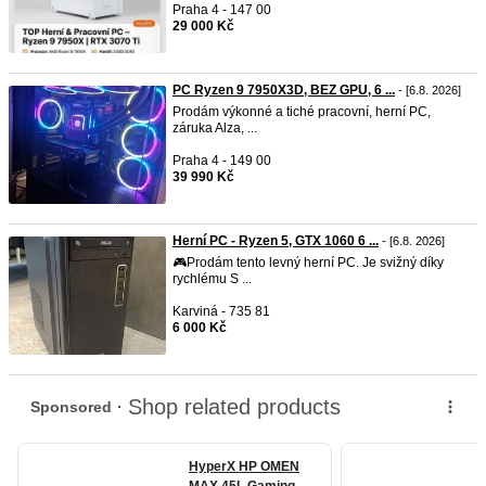
Praha 4 - 147 00
29 000 Kč
PC Ryzen 9 7950X3D, BEZ GPU, 6 ...
- [6.8. 2026]
Prodám výkonné a tiché pracovní, herní PC,
záruka Alza, ...
Praha 4 - 149 00
39 990 Kč
Herní PC - Ryzen 5, GTX 1060 6 ...
- [6.8. 2026]
🎮Prodám tento levný herní PC. Je svižný díky
rychlému S ...
Karviná - 735 81
6 000 Kč