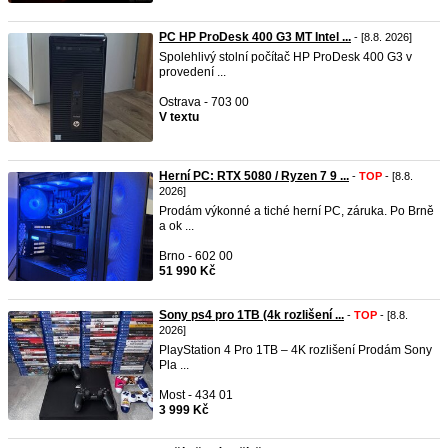
PC HP ProDesk 400 G3 MT Intel ...
- [8.8. 2026]
Spolehlivý stolní počítač HP ProDesk 400 G3 v
provedení ...
Ostrava - 703 00
V textu
Herní PC: RTX 5080 / Ryzen 7 9 ...
-
TOP
- [8.8.
2026]
Prodám výkonné a tiché herní PC, záruka. Po Brně
a ok ...
Brno - 602 00
51 990 Kč
Sony ps4 pro 1TB (4k rozlišení ...
-
TOP
- [8.8.
2026]
PlayStation 4 Pro 1TB – 4K rozlišení Prodám Sony
Pla ...
Most - 434 01
3 999 Kč