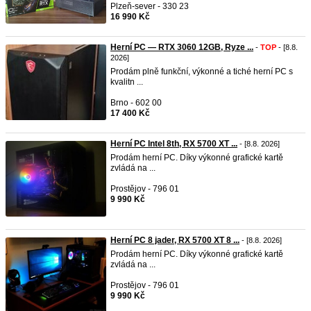
Plzeň-sever - 330 23
16 990 Kč
Herní PC — RTX 3060 12GB, Ryze ...
-
TOP
- [8.8.
2026]
Prodám plně funkční, výkonné a tiché herní PC s
kvalitn ...
Brno - 602 00
17 400 Kč
Herní PC Intel 8th, RX 5700 XT ...
- [8.8. 2026]
Prodám herní PC. Díky výkonné grafické kartě
zvládá na ...
Prostějov - 796 01
9 990 Kč
Herní PC 8 jader, RX 5700 XT 8 ...
- [8.8. 2026]
Prodám herní PC. Díky výkonné grafické kartě
zvládá na ...
Prostějov - 796 01
9 990 Kč