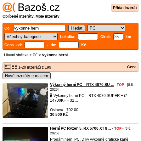
Přidat inzerát
Oblíbené inzeráty
,
Moje inzeráty
Co:
Lokalita:
Okolí:
km
Cena od:
- do:
Kč
Hlavní stránka
>
PC
>
vykonne herni
Cena
1-20 inzerátů z 199
Nové inzeráty e-mailem
Výkonný herní PC – RTX 4070 SU ...
-
TOP
- [8.8.
2026]
🖥️ Výkonný herní PC – RTX 4070 SUPER + i7-
14700KF + 32 ...
Ostrava - 702 00
30 500 Kč
Herní PC Ryzen 5, RX 5700 XT 8 ...
-
TOP
- [8.8.
2026]
Prodám herní PC. Díky výkonné grafické kartě