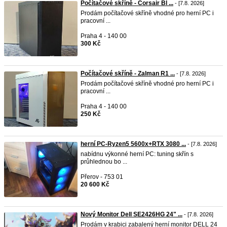
Počítačové skříně - Corsair Bl ...
- [7.8. 2026]
Prodám počítačové skříně vhodné pro herní PC i
pracovní ...
Praha 4 - 140 00
300 Kč
Počítačové skříně - Zalman R1 ...
- [7.8. 2026]
Prodám počítačové skříně vhodné pro herní PC i
pracovní ...
Praha 4 - 140 00
250 Kč
herní PC-Ryzen5 5600x+RTX 3080 ...
- [7.8. 2026]
nabídnu výkonné herní PC: tuning skřín s
průhlednou bo ...
Přerov - 753 01
20 600 Kč
Nový Monitor Dell SE2426HG 24" ...
- [7.8. 2026]
Prodám v krabici zabalený herní monitor DELL 24