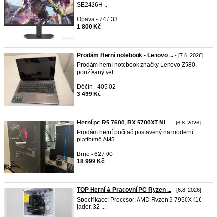
SE2426H ...
Opava - 747 33
1 800 Kč
Prodám Herní notebook - Lenovo ...
- [7.8. 2026]
Prodám herní notebook značky Lenovo Z580,
používaný vel ...
Děčín - 405 02
3 499 Kč
Herní pc R5 7600, RX 5700XT NI ...
- [6.8. 2026]
Prodám herní počítač postavený na moderní
platformě AM5 ...
Brno - 627 00
18 999 Kč
TOP Herní & Pracovní PC Ryzen ...
- [6.8. 2026]
Specifikace: Procesor: AMD Ryzen 9 7950X (16
jader, 32 ...