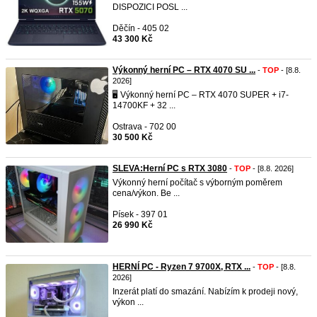
DISPOZICI POSL ...
Děčín - 405 02
43 300 Kč
Výkonný herní PC – RTX 4070 SU ...
-
TOP
- [8.8.
2026]
🖥️ Výkonný herní PC – RTX 4070 SUPER + i7-
14700KF + 32 ...
Ostrava - 702 00
30 500 Kč
SLEVA:Herní PC s RTX 3080
-
TOP
- [8.8. 2026]
Výkonný herní počítač s výborným poměrem
cena/výkon. Be ...
Písek - 397 01
26 990 Kč
HERNÍ PC - Ryzen 7 9700X, RTX ...
-
TOP
- [8.8.
2026]
Inzerát platí do smazání. Nabízím k prodeji nový,
výkon ...