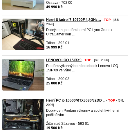
Ostrava - 702 00
49 990 Kč
Herní 8-jádro i7-10700F 4,8GHz ...
-
TOP
- [8.8.
2026]
Dobrý den, prodám herní PC Lynx Grunex
UltraGamer kon ...
Tábor - 392 01
16 999 Kč
LENOVO LOQ 15IRX9
-
TOP
- [8.8. 2026]
Prodám výkonný herní notebook Lenovo LOQ
15IRX9 ve výbo ...
Tábor - 390 03
25 000 Kč
Herní PC i5 10500/RTX3080/32DD ...
-
TOP
- [8.8.
2026]
Dobrý den Prodám výkonný a spolehlivý herní
počítač vho ...
Žďár nad Sázavou - 593 01
19 500 Kč