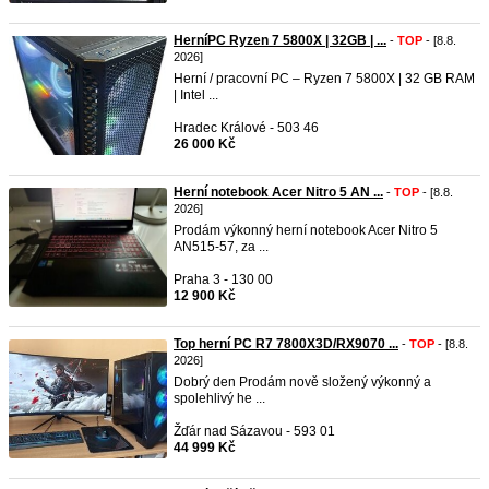
HerníPC Ryzen 7 5800X | 32GB | ...
-
TOP
- [8.8.
2026]
Herní / pracovní PC – Ryzen 7 5800X | 32 GB RAM
| Intel ...
Hradec Králové - 503 46
26 000 Kč
Herní notebook Acer Nitro 5 AN ...
-
TOP
- [8.8.
2026]
Prodám výkonný herní notebook Acer Nitro 5
AN515-57, za ...
Praha 3 - 130 00
12 900 Kč
Top herní PC R7 7800X3D/RX9070 ...
-
TOP
- [8.8.
2026]
Dobrý den Prodám nově složený výkonný a
spolehlivý he ...
Žďár nad Sázavou - 593 01
44 999 Kč