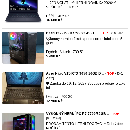
---JEN VOLAT---***HERNÍ NOVINKA 2026***
VEŠKERÉ FOTOGR ...
Děčín - 405 02
36 600 Kč
Herní PC - i5 - RX 580 8GB - 1 ...
-
TOP
- [8.8. 2026]
Výkonný herní počítač s procesorem Intel core i5,
grafi ...
Frýdek - Místek - 739 51
5 490 Kč
Acer Nitro V15 RTX 3050 16GB D ...
-
TOP
- [8.8.
2026]
🛡️ Záruka do 29. 12. 2027 Součástí prodeje je také
fak ...
Ostrava - 700 30
12 500 Kč
VÝKONNÝ HERNÍ PC R7 7700/32GB ...
-
TOP
-
[8.8. 2026]
PRODÁM TENTO HERNÍ POČÍTAČ -> Dobrý den,
POČÍTAČ ...