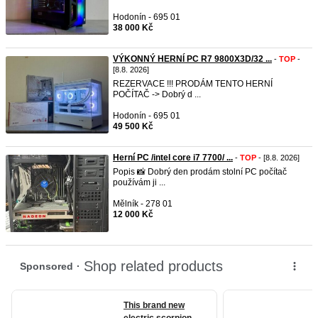
Hodonín - 695 01
38 000 Kč
VÝKONNÝ HERNÍ PC R7 9800X3D/32 ...
-
TOP
-
[8.8. 2026]
REZERVACE !!! PRODÁM TENTO HERNÍ
POČÍTAČ -> Dobrý d ...
Hodonín - 695 01
49 500 Kč
Herní PC /intel core i7 7700/ ...
-
TOP
- [8.8. 2026]
Popis 📸 Dobrý den prodám stolní PC počítač
používám ji ...
Mělník - 278 01
12 000 Kč