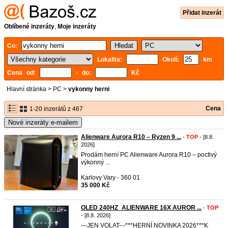
Přidat inzerát
Oblíbené inzeráty
,
Moje inzeráty
Co:
Lokalita:
Okolí:
km
Cena od:
- do:
Kč
Hlavní stránka
>
PC
>
vykonny herni
Cena
1-20 inzerátů z 467
Nové inzeráty e-mailem
Alienware Aurora R10 – Ryzen 9 ...
-
TOP
- [8.8.
2026]
Prodám herní PC Alienware Aurora R10 – poctivý
výkonný ...
Karlovy Vary - 360 01
35 000 Kč
OLED 240HZ_ALIENWARE 16X AUROR ...
-
TOP
- [8.8. 2026]
---JEN VOLAT---***HERNÍ NOVINKA 2026***K