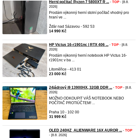
Herní počítač Ryzen 7 5800XT R ...
-
TOP
- [8.8.
2026]
Prodám výkonný herní stolní počítač vhodný pro
hraní ve ...
Žďár nad Sázavou - 592 53
14 990 Kč
HP Victus 16-r1901nc | RTX 406 ...
-
TOP
- [8.8.
2026]
Prodám výkonný herní notebook HP Victus 16-
r1901nc v ba ...
Litoměřice - 413 01
23 000 Kč
24jádrový i9 13900HX, 32GB DDR ...
-
TOP
- [8.8.
2026]
MOŽNO ODKOUPIT VÁŠ NOTEBOOK NEBO
POČÍTAČ PROTIÚČTEM! ...
Praha 10 - 102 00
31 999 Kč
OLED 240HZ_ALIENWARE 16X AUROR ...
-
TOP
- [8.8. 2026]