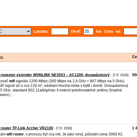
Lokalita:
Okolí:
km Cena od:
Ce
80
i repeater extender WONLINK NE3503 – AC1200, dvoupásmový
50
- [7.8. 2026]
lovač
wifi
signálu 1200 Mbps (300 Mbps na 2,4 GHz + 867 Mbps na 5 GHz).
íří signál až o cca 120 m², odstraní hluchá místa v bytě i domě. Dvoupásmový
/ 5 GHz, standard 802.11a/b/g/n/ac 4 externí polohovatelné antény Snadné
vení j ...
 router TP-Link Archer VR2100
1 
- [7.8. 2026]
dám
wifi
router
, v provozu byl cca rok. Je jako nový, původní cena 3000 Kč.