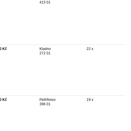
415 01
0 Kč
Kladno
22 x
272 01
0 Kč
Pelhřimov
19 x
396 01