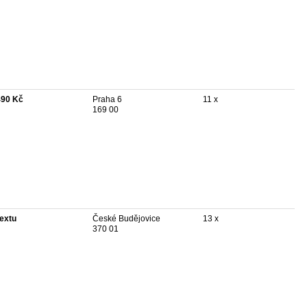
490 Kč
Praha 6
11 x
169 00
textu
České Budějovice
13 x
370 01