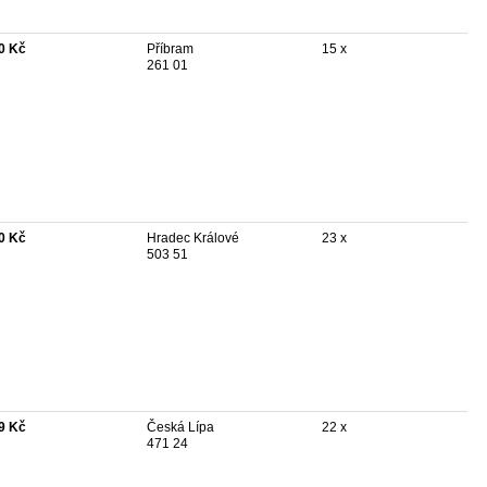
0 Kč
Příbram
15 x
261 01
0 Kč
Hradec Králové
23 x
503 51
9 Kč
Česká Lípa
22 x
471 24