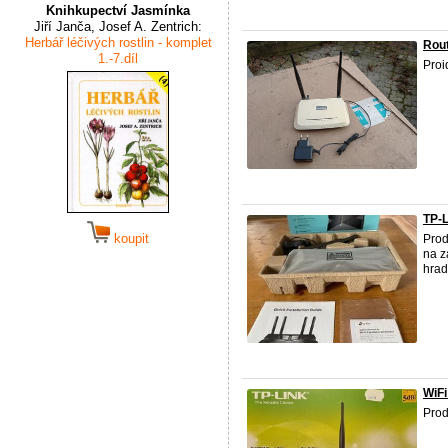
Knihkupectví Jasmínka
Jiří Janča, Josef A. Zentrich:
Herbář léčivých rostlin - komplet
Rou
1.-7.díl
Proi
TP-L
koupit
Prod
na z
hrad
WiFi
Prod