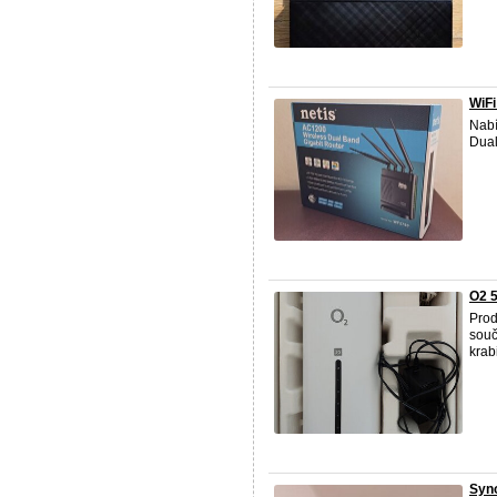
WiFi
Nabí
Dual
O2 
Prod
souč
krab
Syno