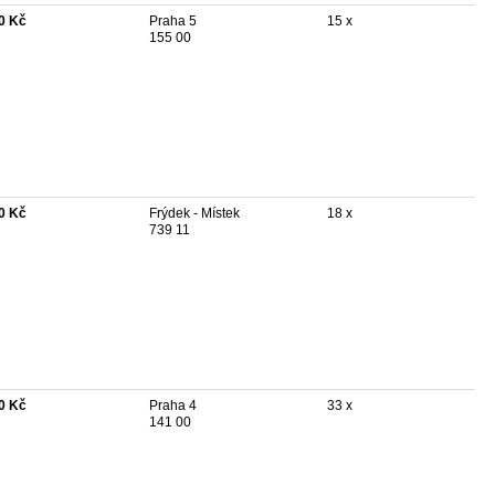
0 Kč
Praha 5
15 x
155 00
0 Kč
Frýdek - Místek
18 x
739 11
0 Kč
Praha 4
33 x
141 00