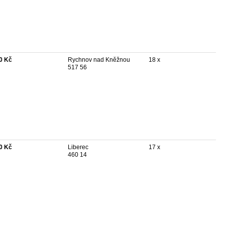
0 Kč
Rychnov nad Kněžnou
18 x
517 56
0 Kč
Liberec
17 x
460 14