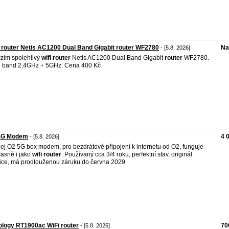
 router Netis AC1200 Dual Band Gigabit router WF2780
Na
- [5.8. 2026]
zím spolehlivý
wifi
router
Netis AC1200 Dual Band Gigabit
router
WF2780.
 band 2,4GHz + 5GHz. Cena 400 Kč
5G Modem
4 
- [5.8. 2026]
ej O2 5G box modem, pro bezdrátové připojení k internetu od O2, funguje
asně i jako
wifi
router
. Používaný cca 3/4 roku, perfektní stav, originál
ice, má prodlouženou záruku do června 2029
logy RT1900ac WiFi router
70
- [5.8. 2026]