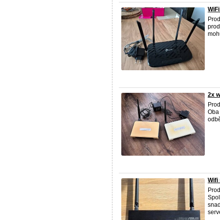
WiFi
Prod
prod
mohu
2x w
Pro
Oba 
odbě
Wifi
Prod
Spol
snad
serve