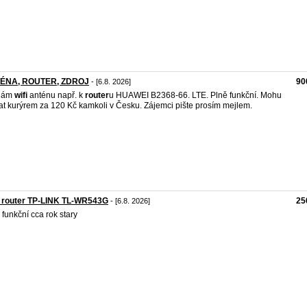
ÉNA, ROUTER, ZDROJ
90
- [6.8. 2026]
dám
wifi
anténu např. k
router
u HUAWEI B2368-66. LTE. Plně funkční. Mohu
at kurýrem za 120 Kč kamkoli v Česku. Zájemci pište prosím mejlem.
i router TP-LINK TL-WR543G
25
- [6.8. 2026]
 funkční cca rok stary