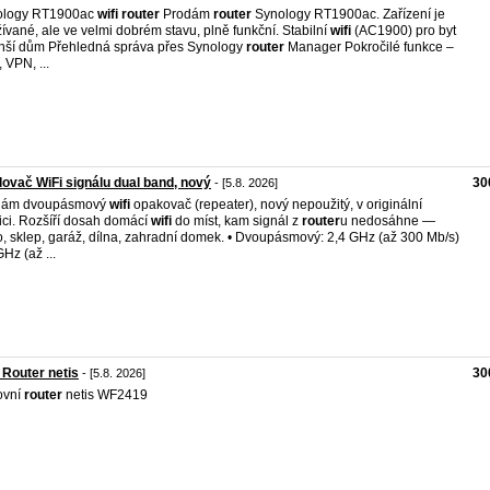
ology RT1900ac
wifi
router
Prodám
router
Synology RT1900ac. Zařízení je
ívané, ale ve velmi dobrém stavu, plně funkční. Stabilní
wifi
(AC1900) pro byt
nší dům Přehledná správa přes Synology
router
Manager Pokročilé funkce –
 VPN, ...
lovač WiFi signálu dual band, nový
30
- [5.8. 2026]
dám dvoupásmový
wifi
opakovač (repeater), nový nepoužitý, v originální
ici. Rozšíří dosah domácí
wifi
do míst, kam signál z
router
u nedosáhne —
o, sklep, garáž, dílna, zahradní domek. • Dvoupásmový: 2,4 GHz (až 300 Mb/s)
GHz (až ...
 Router netis
30
- [5.8. 2026]
ovní
router
netis WF2419