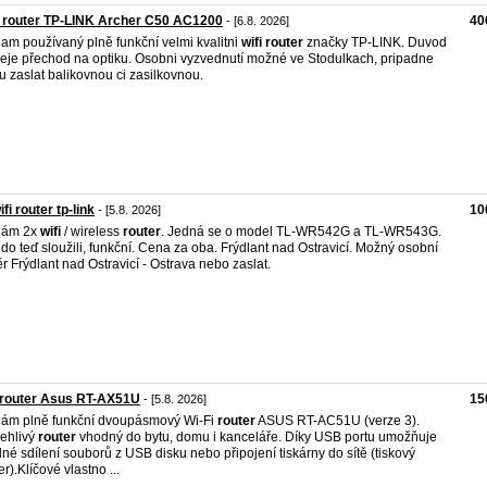
 router TP-LINK Archer C50 AC1200
40
- [6.8. 2026]
am používaný plně funkční velmi kvalitni
wifi
router
značky TP-LINK. Duvod
eje přechod na optiku. Osobni vyzvednutí možné ve Stodulkach, pripadne
 zaslat balikovnou ci zasilkovnou.
ifi router tp-link
10
- [5.8. 2026]
dám 2x
wifi
/ wireless
router
. Jedná se o model TL-WR542G a TL-WR543G.
do teď sloužili, funkční. Cena za oba. Frýdlant nad Ostravicí. Možný osobní
r Frýdlant nad Ostravicí - Ostrava nebo zaslat.
 router Asus RT-AX51U
15
- [5.8. 2026]
ám plně funkční dvoupásmový Wi-Fi
router
ASUS RT-AC51U (verze 3). ​
ehlivý
router
vhodný do bytu, domu i kanceláře. Díky USB portu umožňuje
né sdílení souborů z USB disku nebo připojení tiskárny do sítě (tiskový
r). ​Klíčové vlastno ...