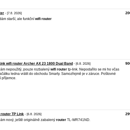
ter
20
- [7.8. 2026]
dám starší, ale funkční
wifi
router
ink wifi router Archer AX 23 1800 Dual Band
90
- [6.8. 2026]
ám nepoužitý, pouze rozbalený
wifi
router
tp-link. Nepodařilo se mi ho včas
ačátku ledna vrátit do obchodu Smarty. Samozřejmě je v záruce. Poštovné
í příjemce.
 router TP Link
29
- [6.8. 2026]
ám nový, ještě originálně zabalený
router
TL-WR741ND.