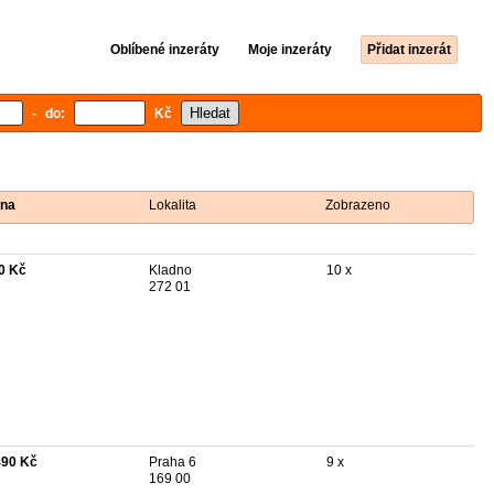
Oblíbené inzeráty
Moje inzeráty
Přidat inzerát
- do:
Kč
na
Lokalita
Zobrazeno
0 Kč
Kladno
10 x
272 01
490 Kč
Praha 6
9 x
169 00