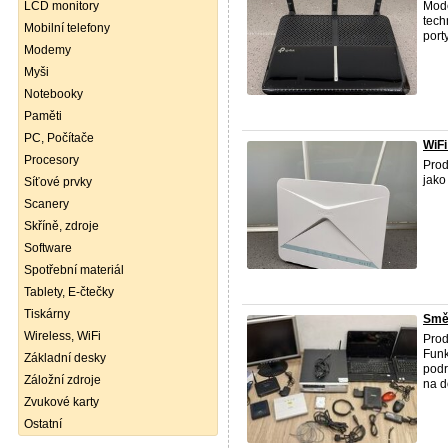
LCD monitory
Mode
tech
Mobilní telefony
porty
Modemy
Myši
Notebooky
Paměti
PC, Počítače
WiFi
Procesory
Pro
jako
Síťové prvky
Scanery
Skříně, zdroje
Software
Spotřební materiál
Tablety, E-čtečky
Tiskárny
Směs
Wireless, WiFi
Prod
Funk
Základní desky
podr
Záložní zdroje
na d
Zvukové karty
Ostatní