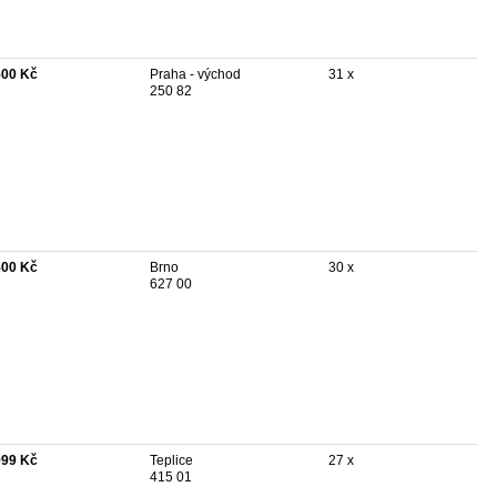
500 Kč
Praha - východ
31 x
250 82
500 Kč
Brno
30 x
627 00
999 Kč
Teplice
27 x
415 01