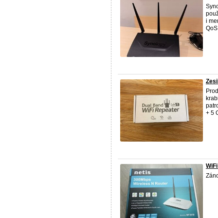
Syn
použ
i me
QoS,
Zesi
Pro
krab
patr
+ 5 
WiFi
Zán