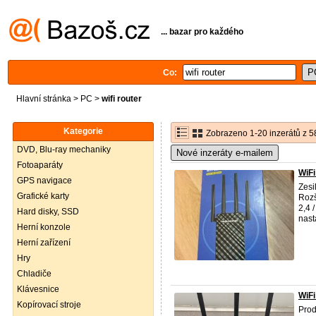
... bazar pro každého
Co:
Hlavní stránka
>
PC
>
wifi router
Kategorie
Zobrazeno 1-20 inzerátů z 5
DVD, Blu-ray mechaniky
Nové inzeráty e-mailem
Fotoaparáty
WiF
GPS navigace
Zesi
Grafické karty
Rozš
2,4 
Hard disky, SSD
nasta
Herní konzole
Herní zařízení
Hry
Chladiče
Klávesnice
WiFi
Kopírovací stroje
Pro