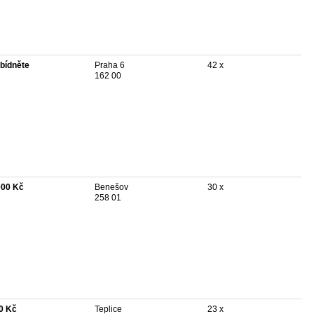
bídněte
Praha 6
42 x
162 00
000 Kč
Benešov
30 x
258 01
0 Kč
Teplice
23 x