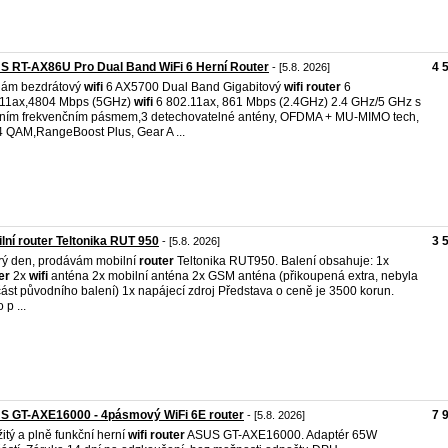
S RT-AX86U Pro Dual Band WiFi 6 Herní Router
4 
- [5.8. 2026]
dám bezdrátový
wifi
6 AX5700 Dual Band Gigabitový
wifi
router
6
.11ax,4804 Mbps (5GHz)
wifi
6 802.11ax, 861 Mbps (2.4GHz) 2.4 GHz/5 GHz s
ním frekvenčním pásmem,3 detechovatelné antény, OFDMA + MU-MIMO tech,
 QAM,RangeBoost Plus, Gear A ...
lní router Teltonika RUT 950
3 
- [5.8. 2026]
ý den, prodávám mobilní
router
Teltonika RUT950. Balení obsahuje: 1x
er
2x
wifi
anténa 2x mobilní anténa 2x GSM anténa (přikoupená extra, nebyla
ást původního balení) 1x napájecí zdroj Představa o ceně je 3500 korun.
 p ...
S GT-AXE16000 - 4pásmový WiFi 6E router
7 
- [5.8. 2026]
itý a plně funkční herní
wifi
router
ASUS GT-AXE16000. Adaptér 65W