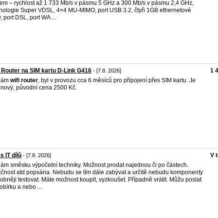
m – rychlost až 1 733 Mb/s v pásmu 5 GHz a 300 Mb/s v pásmu 2,4 GHz,
nologie Super VDSL, 4×4 MU-MIMO, port USB 3.2, čtyři 1GB ethernetové
, port DSL, port WA ...
 Router na SIM kartu D-Link G416
1 
- [7.8. 2026]
dám
wifi
router
, byl v provozu cca 6 měsíců pro připojení přes SIM kartu. Je
 nový, původní cena 2500 Kč.
 IT dílů
V 
- [7.8. 2026]
ám směsku výpočetní techniky. Možnost prodat najednou či po částech.
čnost atd popsána. Nebudu se tím dále zabývat a určitě nebudu komponenty
obněji testovat. Máte možnost koupit, vyzkoušet. Případně vrátit. Můžu poslat
obírku a nebo ...