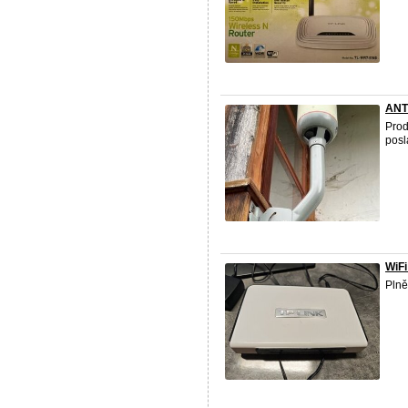
ANT
Pro
posl
WiF
Plně