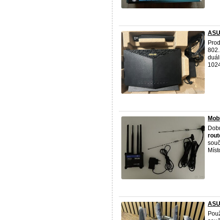
ASU
Pro
802
duál
1024
Mobi
Dobr
rout
souč
Místo
ASU
Použ