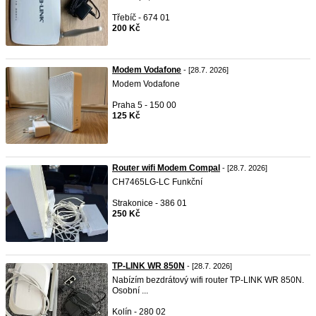
Třebíč - 674 01
200 Kč
Modem Vodafone
- [28.7. 2026]
Modem Vodafone
Praha 5 - 150 00
125 Kč
Router wifi Modem Compal
- [28.7. 2026]
CH7465LG-LC Funkční
Strakonice - 386 01
250 Kč
TP-LINK WR 850N
- [28.7. 2026]
Nabízím bezdrátový wifi router TP-LINK WR 850N.
Osobní ...
Kolín - 280 02