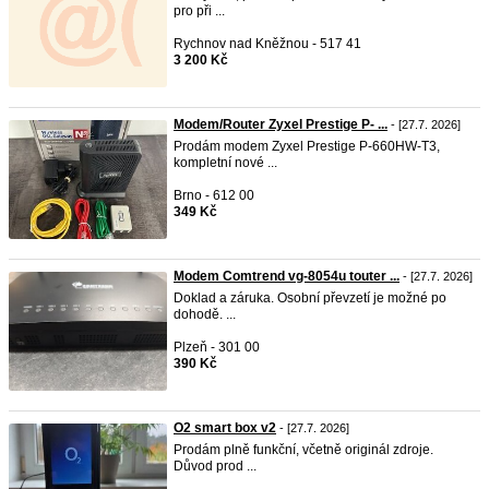
pro při ...
Rychnov nad Kněžnou - 517 41
3 200 Kč
Modem/Router Zyxel Prestige P- ...
- [27.7. 2026]
Prodám modem Zyxel Prestige P-660HW-T3,
kompletní nové ...
Brno - 612 00
349 Kč
Modem Comtrend vg-8054u touter ...
- [27.7. 2026]
Doklad a záruka. Osobní převzetí je možné po
dohodě. ...
Plzeň - 301 00
390 Kč
O2 smart box v2
- [27.7. 2026]
Prodám plně funkční, včetně originál zdroje.
Důvod prod ...