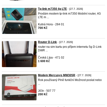
Tp-link m7350 4g LTE
- [27.7. 2026]
Prodám modem tp-link m7350 Mobilní router, 4G
LTE m ...
Kutná Hora - 284 01
700 Kč
Router D-Link
- [27.7. 2026]
router na sim kartu pro příjem internetu 5g D-Link
DWR ...
Česká Lípa - 471 02
1 600 Kč
Modem Mercusys MW305R
- [27.7. 2026]
Rok používaný Plně funkční Možnost poslat nebo
...
Jičín - 507 77
200 Kč