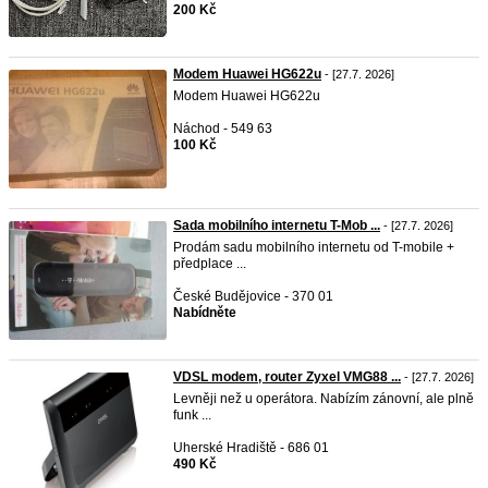
200 Kč
Modem Huawei HG622u
- [27.7. 2026]
Modem Huawei HG622u
Náchod - 549 63
100 Kč
Sada mobilního internetu T-Mob ...
- [27.7. 2026]
Prodám sadu mobilního internetu od T-mobile +
předplace ...
České Budějovice - 370 01
Nabídněte
VDSL modem, router Zyxel VMG88 ...
- [27.7. 2026]
Levněji než u operátora. Nabízím zánovní, ale plně
funk ...
Uherské Hradiště - 686 01
490 Kč