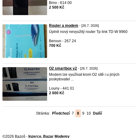
Brno - 614 00
2 500 Kč
Router a modem
- [26.7. 2026]
Úplně nový nevyužitý router Tp link TD-W 9960
Beroun - 267 24
700 Kč
O2 smartbox v2
- [26.7. 2026]
Modem lze využívat krom O2 sítě i u jiných
poskytovatel ...
Louny - 441 01
2 000 Kč
Stránka:
Předchozí
7
8
9
10
Další
©2026 Bazoš -
Inzerce, Bazar Modemy