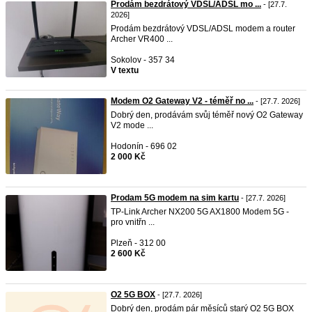
Prodám bezdrátový VDSL/ADSL mo ...
- [27.7.
2026]
Prodám bezdrátový VDSL/ADSL modem a router
Archer VR400 ...
Sokolov - 357 34
V textu
Modem O2 Gateway V2 - téměř no ...
- [27.7. 2026]
Dobrý den, prodávám svůj téměř nový O2 Gateway
V2 mode ...
Hodonín - 696 02
2 000 Kč
Prodam 5G modem na sim kartu
- [27.7. 2026]
TP-Link Archer NX200 5G AX1800 Modem 5G -
pro vnitřn ...
Plzeň - 312 00
2 600 Kč
O2 5G BOX
- [27.7. 2026]
Dobrý den, prodám pár měsíců starý O2 5G BOX