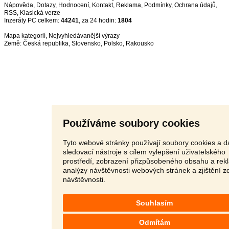
Nápověda
,
Dotazy
,
Hodnocení
,
Kontakt
,
Reklama
,
Podmínky
,
Ochrana údajů
,
RSS
,
Inzeráty PC celkem:
44241
, za 24 hodin:
1804
Mapa kategorií
,
Nejvyhledávanější výrazy
Země:
Česká republika
,
Slovensko
,
Polsko
,
Rakousko
Používáme soubory cookies
Tyto webové stránky používají soubory cookies a da
sledovací nástroje s cílem vylepšení uživatelského
prostředí, zobrazení přizpůsobeného obsahu a rek
analýzy návštěvnosti webových stránek a zjištění z
návštěvnosti.
Souhlasím
Odmítám