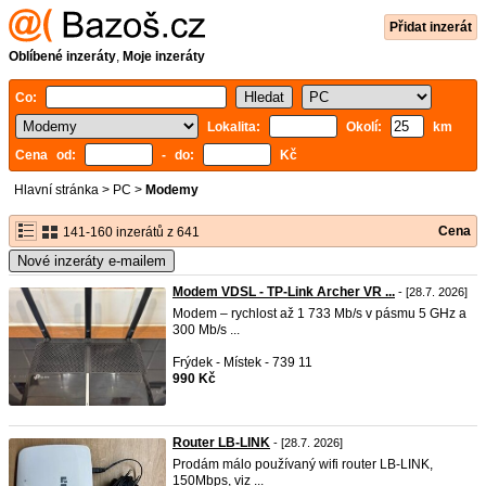
Přidat inzerát
Oblíbené inzeráty
,
Moje inzeráty
Co:
Lokalita:
Okolí:
km
Cena od:
- do:
Kč
Hlavní stránka
>
PC
>
Modemy
Cena
141-160 inzerátů z 641
Nové inzeráty e-mailem
Modem VDSL - TP-Link Archer VR ...
- [28.7. 2026]
Modem – rychlost až 1 733 Mb/s v pásmu 5 GHz a
300 Mb/s ...
Frýdek - Místek - 739 11
990 Kč
Router LB-LINK
- [28.7. 2026]
Prodám málo používaný wifi router LB-LINK,
150Mbps, viz ...