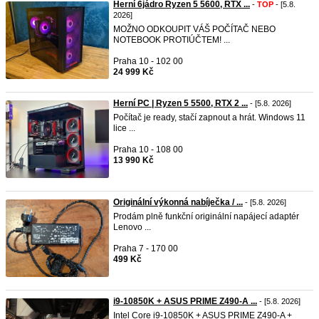
Herní 6jádro Ryzen 5 5600, RTX ...
-
TOP
- [5.8.
2026]
MOŽNO ODKOUPIT VÁŠ POČÍTAČ NEBO
NOTEBOOK PROTIÚČTEM! ...
Praha 10 - 102 00
24 999 Kč
Herní PC | Ryzen 5 5500, RTX 2 ...
- [5.8. 2026]
Počítač je ready, stačí zapnout a hrát. Windows 11
lice ...
Praha 10 - 108 00
13 990 Kč
Originální výkonná nabíječka / ...
- [5.8. 2026]
Prodám plně funkční originální napájecí adaptér
Lenovo ...
Praha 7 - 170 00
499 Kč
i9-10850K + ASUS PRIME Z490-A ...
- [5.8. 2026]
Intel Core i9-10850K + ASUS PRIME Z490-A +