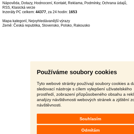
Nápověda
,
Dotazy
,
Hodnocení
,
Kontakt
,
Reklama
,
Podmínky
,
Ochrana údajů
,
RSS
,
Inzeráty PC celkem:
44377
, za 24 hodin:
1653
Mapa kategorií
,
Nejvyhledávanější výrazy
Země:
Česká republika
,
Slovensko
,
Polsko
,
Rakousko
Používáme soubory cookies
Tyto webové stránky používají soubory cookies a da
sledovací nástroje s cílem vylepšení uživatelského
prostředí, zobrazení přizpůsobeného obsahu a rek
analýzy návštěvnosti webových stránek a zjištění z
návštěvnosti.
Souhlasím
Odmítám