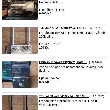
Noctua NH-D1 ...
Litoměřice - 411 46
9 000 Kč
TOTOLINK F2 – Optický Wi-Fi Ro ...
- [5.8. 2026]
Prodám optický Wi-Fi router TOTOLINK F2 včetně
100Mbit ...
Praha 4 - 141 00
100 Kč
PC#246 mitower Gigabyte, Core ...
- [5.8. 2026]
Základ počítače pro nenáročného uživatele, stačí
doplni ...
Opava - 747 52
800 Kč
TP-Link TL-WR841N v14 – 300 Mb ...
- [5.8. 2026]
Prodám plně funkční Wi-Fi router TP-Link TL-
WR841N (ver ...