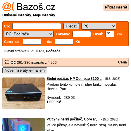
Přidat inzerát
Oblíbené inzeráty
,
Moje inzeráty
Co:
Lokalita:
Okolí:
km
Cena od:
- do:
Kč
Hlavní stránka
>
PC
>
PC, Počítače
Cena
361-380 inzerátů z 4 266
Nové inzeráty e-mailem
Stolní počítač HP Compaq 8100 ...
- [5.8. 2026]
Prodám tento kompletní plně funkční počítač
Hewlett-Pac ...
Nymburk - 289 03
1 000 Kč
PC#249 herní počítač, Core i7, ...
- [5.8. 2026]
Velice pěkný, ale nevyužitý herní stroj. Na hry není
ča ...