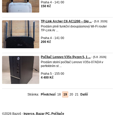
Praha 4 - 141 00
150 Kč
TP-Link Archer C6 AC1200 – Gig ...
- [5.8. 2026]
Prodám plně funkční dvoupásmový Wi-Fi router
TP-Link Ar ...
Praha 4 - 141 00
200 Kč
Počítač Lenovo V35s Ryzen 5, 1 ...
- [5.8. 2026]
Prodám stolní počítač Lenovo V35s-07ADA v
perfektním st ...
Praha 5 - 155 00
4 400 Kč
Stránka:
Předchozí
18
19
20
21
Další
©2026 Bazoš -
Inzerce, Bazar PC, Počítače