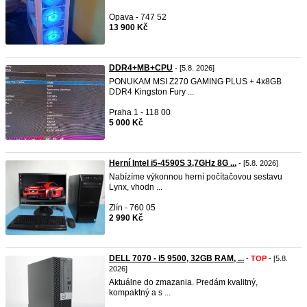
Opava - 747 52
13 900 Kč
DDR4+MB+CPU
- [5.8. 2026]
PONUKAM MSI Z270 GAMING PLUS + 4x8GB
DDR4 Kingston Fury ...
Praha 1 - 118 00
5 000 Kč
Herní Intel i5-4590S 3,7GHz 8G ...
- [5.8. 2026]
Nabízíme výkonnou herní počítačovou sestavu
Lynx, vhodn ...
Zlín - 760 05
2 990 Kč
DELL 7070 - i5 9500, 32GB RAM, ...
-
TOP
- [5.8.
2026]
Aktuálne do zmazania. Predám kvalitný,
kompaktný a s ...