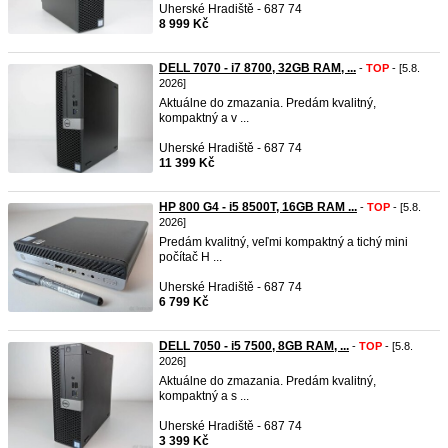
Uherské Hradiště - 687 74
8 999 Kč
DELL 7070 - i7 8700, 32GB RAM, ...
-
TOP
- [5.8.
2026]
Aktuálne do zmazania. Predám kvalitný,
kompaktný a v ...
Uherské Hradiště - 687 74
11 399 Kč
HP 800 G4 - i5 8500T, 16GB RAM ...
-
TOP
- [5.8.
2026]
Predám kvalitný, veľmi kompaktný a tichý mini
počítač H ...
Uherské Hradiště - 687 74
6 799 Kč
DELL 7050 - i5 7500, 8GB RAM, ...
-
TOP
- [5.8.
2026]
Aktuálne do zmazania. Predám kvalitný,
kompaktný a s ...
Uherské Hradiště - 687 74
3 399 Kč