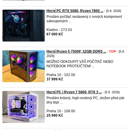
Herní PC RTX 5080, Ryzen 7800 ...
- [5.8. 2026]
Prodám počítač sestavený z nových komponent
zakoupených ...
Kladno - 273 03
67 000 Kč
Herní Ryzen 5 7500F, 32GB DDR5 ...
-
TOP
- [5.8.
2026]
MOŽNO ODKOUPIT VÁŠ POČÍTAČ NEBO
NOTEBOOK PROTIÚČTEM! ...
Praha 10 - 102 00
37 999 Kč
Herní PC | Ryzen 7 5800, RTX 3 ...
- [5.8. 2026]
Prodám krásný, high-endový PC, složen před pár
dny tepr ...
Praha 10 - 108 00
25 990 Kč