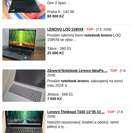
Gen 3 Spec ...
Praha 4 - 142 00
80 000 Kč
LENOVO LOQ 15IRX9
-
TOP
- [7.8. 2026]
Prodám výkonný herní
notebook
lenovo
LOQ
15IRX9 ve výbo ...
Tábor - 390 03
25 000 Kč
Zánovní Notebook Lenovo IdeaPa ...
-
TOP
- [7.8.
2026]
Prodám
notebook
lenovo
, zakoupený na konci
roku 2024, k ...
Jihlava - 586 01
7 000 Kč
Lenovo Thinkpad T440 14“/I5 43 ...
-
TOP
- [7.8.
2026]
Nabízím repasovaný, kvalitní a odolný, velmi
pěkný a ry ...