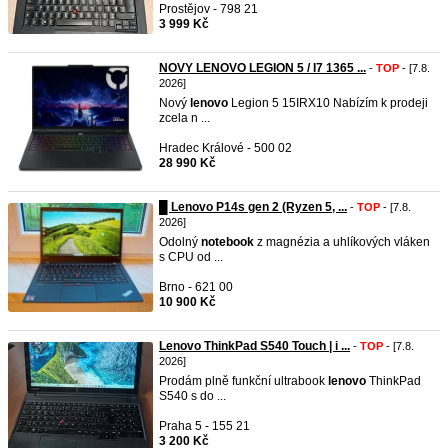
Prostějov - 798 21
3 999 Kč
NOVY LENOVO LEGION 5 / I7 1365 ...
-
TOP
- [7.8.
2026]
Nový
lenovo
Legion 5 15IRX10 Nabízím k prodeji
zcela n ...
Hradec Králové - 500 02
28 990 Kč
█ Lenovo P14s gen 2 (Ryzen 5, ...
-
TOP
- [7.8.
2026]
Odolný
notebook
z magnézia a uhlíkových vláken
s CPU od ...
Brno - 621 00
10 900 Kč
Lenovo ThinkPad S540 Touch | i ...
-
TOP
- [7.8.
2026]
Prodám plně funkční ultrabook
lenovo
ThinkPad
S540 s do ...
Praha 5 - 155 21
3 200 Kč