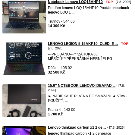
Notebook Lenovo LOQ15AHP10
-
TOP
- [7.8. 2026]
Prodám
lenovo
LOQ 15AHP10 Prodám
notebook
lenovo
LOQ 1 ...
Trutnov - 544 66
14 300 Kč
LENOVO LEGION 5 15AKP10_OLED_R ...
-
TOP
-
[7.8. 2026]
---PRODÁNO---***ZÁRUKA 36
MĚSÍCŮ***PŘEKRÁSNÁ HERNÍ ELEG ...
Děčín - 405 02
32 500 Kč
15,6" NOTEBOOK LENOVO IDEAPAD ...
- [7.8.
2026]
► NABÍDKA JE PLATNÁ DO SMAZÁNÍ ◄ STAV ∙
POUŽITÝ, ...
Praha 4 - 143 00
1 700 Kč
Lenovo thinkpad carbon x1 2 ge ...
- [7.8. 2026]
lenovo
thinkpad carbon x1 2 generace