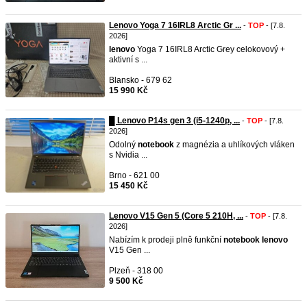
Lenovo Yoga 7 16IRL8 Arctic Gr ...
-
TOP
- [7.8.
2026]
lenovo
Yoga 7 16IRL8 Arctic Grey celokovový +
aktivní s ...
Blansko - 679 62
15 990 Kč
█ Lenovo P14s gen 3 (i5-1240p, ...
-
TOP
- [7.8.
2026]
Odolný
notebook
z magnézia a uhlíkových vláken
s Nvidia ...
Brno - 621 00
15 450 Kč
Lenovo V15 Gen 5 (Core 5 210H, ...
-
TOP
- [7.8.
2026]
Nabízím k prodeji plně funkční
notebook
lenovo
V15 Gen ...
Plzeň - 318 00
9 500 Kč