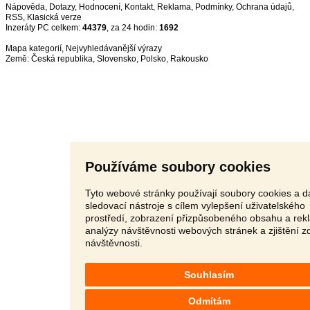
Nápověda
,
Dotazy
,
Hodnocení
,
Kontakt
,
Reklama
,
Podmínky
,
Ochrana údajů
,
RSS
,
Inzeráty PC celkem:
44379
, za 24 hodin:
1692
Mapa kategorií
,
Nejvyhledávanější výrazy
Země:
Česká republika
,
Slovensko
,
Polsko
,
Rakousko
Používáme soubory cookies
Tyto webové stránky používají soubory cookies a da
sledovací nástroje s cílem vylepšení uživatelského
prostředí, zobrazení přizpůsobeného obsahu a rek
analýzy návštěvnosti webových stránek a zjištění z
návštěvnosti.
Souhlasím
Odmítám