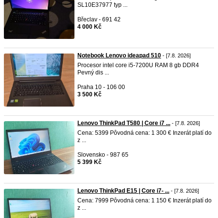
SL10E37977 typ ...
Břeclav - 691 42
4 000 Kč
Notebook Lenovo ideapad 510
- [7.8. 2026]
Procesor intel core i5-7200U RAM 8 gb DDR4
Pevný dis ...
Praha 10 - 106 00
3 500 Kč
Lenovo ThinkPad T580 | Core i7 ...
- [7.8. 2026]
Cena: 5399 Pôvodná cena: 1 300 € Inzerát platí do
z ...
Slovensko - 987 65
5 399 Kč
Lenovo ThinkPad E15 | Core i7- ...
- [7.8. 2026]
Cena: 7999 Pôvodná cena: 1 150 € Inzerát platí do
z ...