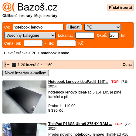
Přidat inzerát
Oblíbené inzeráty
,
Moje inzeráty
Co:
Lokalita:
Okolí:
km
Cena od:
- do:
Kč
Hlavní stránka
>
PC
>
notebook lenovo
Cena
1-20 inzerátů z 1 160
Nové inzeráty e-mailem
Notebook Lenovo IdeaPad 5 15IT ...
-
TOP
- [7.8.
2026]
notebook
lenovo
IdeaPad 5 15ITL05 je plně
funkční a při ...
Praha 1 - 110 00
8 390 Kč
ThinPad P16G3 Ultra9 275HX RAM ...
-
TOP
- [7.8.
2026]
Prodej nového
notebook
u
lenovo
ThinkPad P16