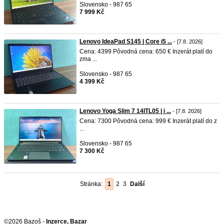
Slovensko - 987 65
7 999 Kč
Lenovo IdeaPad S145 | Core i5 ...
- [7.8. 2026]
Cena: 4399 Pôvodná cena: 650 € Inzerát platí do
zma ...
Slovensko - 987 65
4 399 Kč
Lenovo Yoga Slim 7 14ITL05 | i ...
- [7.8. 2026]
Cena: 7300 Pôvodná cena: 999 € Inzerát platí do z
...
Slovensko - 987 65
7 300 Kč
Stránka:
1
2
3
Další
©2026 Bazoš -
Inzerce, Bazar