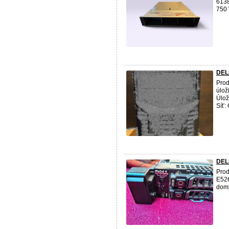
6138
750 
DELL
Pro
úlož
Úlož
Síť: 
DEL
Prod
E526
doml