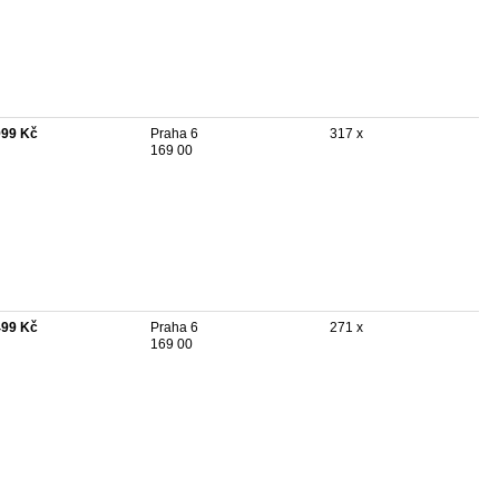
999 Kč
Praha 6
317 x
169 00
499 Kč
Praha 6
271 x
169 00