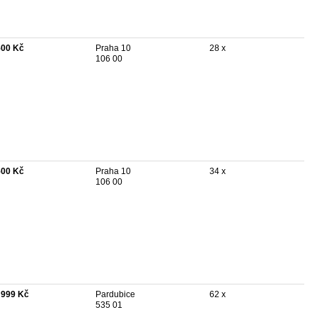
500 Kč
Praha 10
28 x
106 00
500 Kč
Praha 10
34 x
106 00
 999 Kč
Pardubice
62 x
535 01