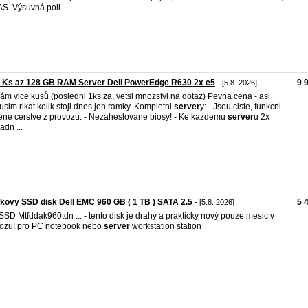
S. Výsuvná poli ...
e Ks az 128 GB RAM Server Dell PowerEdge R630 2x e5
9 
- [5.8. 2026]
ám vice kusů (posledni 1ks za, vetsi mnozstvi na dotaz) Pevna cena - asi
sim rikat kolik stoji dnes jen ramky. Kompletni
server
y: - Jsou ciste, funkcni -
ene cerstve z provozu. - Nezaheslovane biosy! - Ke kazdemu
server
u 2x
adn ...
kovy SSD disk Dell EMC 960 GB ( 1 TB ) SATA 2.5
5 
- [5.8. 2026]
SSD Mtfddak960tdn ... - tento disk je drahy a prakticky nový pouze mesic v
ozu! pro PC notebook nebo
server
workstation station