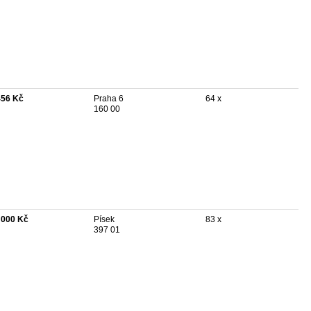
456 Kč
Praha 6
64 x
160 00
 000 Kč
Písek
83 x
397 01