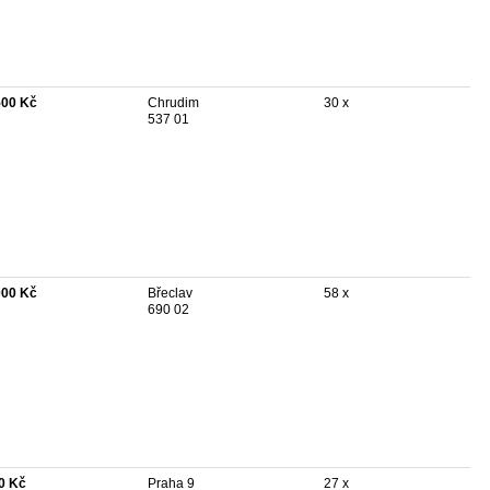
500 Kč
Chrudim
30 x
537 01
000 Kč
Břeclav
58 x
690 02
0 Kč
Praha 9
27 x