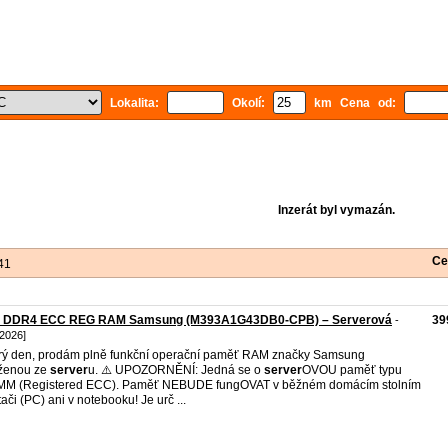
Lokalita:
Okolí:
km Cena od:
Inzerát byl vymazán.
Ce
41
 DDR4 ECC REG RAM Samsung (M393A1G43DB0-CPB) – Serverová
39
-
 2026]
ý den, prodám plně funkční operační paměť RAM značky Samsung
ženou ze
server
u. ⚠️ UPOZORNĚNÍ: Jedná se o
server
OVOU paměť typu
MM (Registered ECC). Paměť NEBUDE fungOVAT v běžném domácím stolním
tači (PC) ani v notebooku! Je urč ...