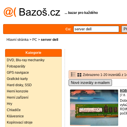
... bazar pro každého
Co:
Hlavní stránka
>
PC
>
server dell
Kategorie
DVD, Blu-ray mechaniky
Fotoaparáty
GPS navigace
Zobrazeno 1-20 inzerátů z 1
Grafické karty
Nové inzeráty e-mailem
Hard disky, SSD
8GB
Herní konzole
[7.8.
Herní zařízení
Dobr
Hry
vyta
RDI
Chladiče
počí
Klávesnice
Kopírovací stroje