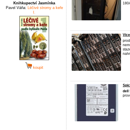
Knihkupectví Jasmínka
180A
Pavel Váňa:
Léčivé stromy a keře
I.
Vic
prod
nemu
staz
nahr
koupit
Spic
dell
prov