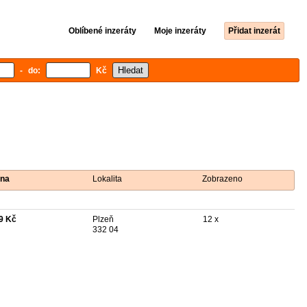
Oblíbené inzeráty
Moje inzeráty
Přidat inzerát
- do:
Kč
na
Lokalita
Zobrazeno
9 Kč
Plzeň
12 x
332 04