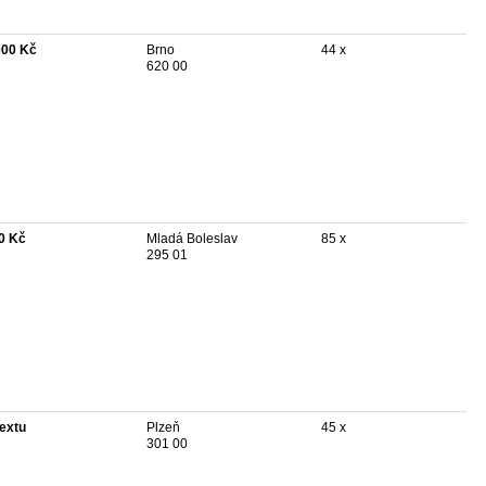
000 Kč
Brno
44 x
620 00
0 Kč
Mladá Boleslav
85 x
295 01
textu
Plzeň
45 x
301 00