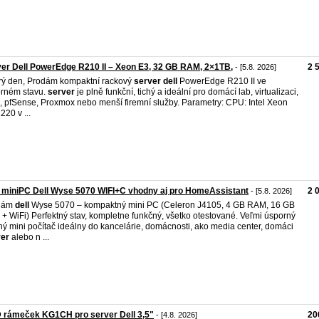
er Dell PowerEdge R210 II – Xeon E3, 32 GB RAM, 2×1TB,
2 
- [5.8. 2026]
ý den, Prodám kompaktní rackový
server
dell
PowerEdge R210 II ve
rném stavu.
server
je plně funkční, tichý a ideální pro domácí lab, virtualizaci,
 pfSense, Proxmox nebo menší firemní služby. Parametry: CPU: Intel Xeon
220 v ...
miniPC Dell Wyse 5070 WIFI+C vhodny aj pro HomeAssistant
2 
- [5.8. 2026]
dám
dell
Wyse 5070 – kompaktný mini PC (Celeron J4105, 4 GB RAM, 16 GB
+ WiFi) Perfektný stav, kompletne funkčný, všetko otestované. Veľmi úsporný
chý mini počítač ideálny do kancelárie, domácnosti, ako media center, domáci
ver
alebo n ...
 rámeček KG1CH pro server Dell 3,5"
20
- [4.8. 2026]