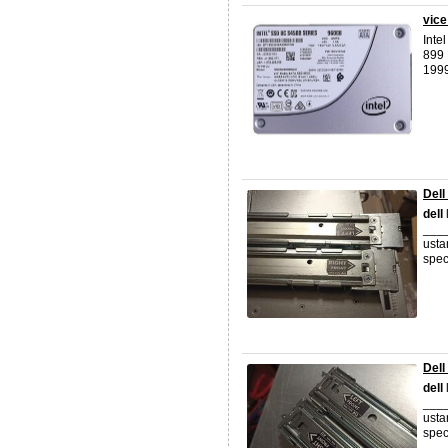
vice
Inte
899 
1999
Dell
dell
l
___
usta
spec
Dell
dell
___
usta
spec