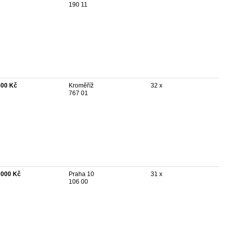
190 11
800 Kč
Kroměříž
32 x
767 01
 000 Kč
Praha 10
31 x
106 00