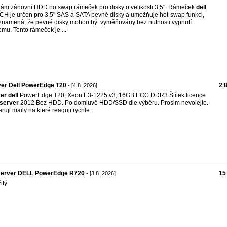
ám zánovní HDD hotswap rámeček pro disky o velikosti 3,5". Rámeček
dell
H je určen pro 3.5" SAS a SATA pevné disky a umožňuje hot-swap funkci,
znamená, že pevné disky mohou být vyměňovány bez nutnosti vypnutí
ému. Tento rámeček je ...
er Dell PowerEdge T20
2 
- [4.8. 2026]
ver
dell
PowerEdge T20, Xeon E3-1225 v3, 16GB ECC DDR3 Štítek licence
server
2012 Bez HDD. Po domluvě HDD/SSD dle výběru. Prosim nevolejte.
eruji maily na které reaguji rychle.
server DELL PowerEdge R720
15
- [3.8. 2026]
itý