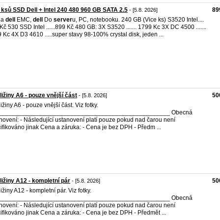
 ksů SSD Dell + Intel 240 480 960 GB SATA 2.5
89
- [5.8. 2026]
l a
dell
EMC,
dell
Do
server
u, PC, notebooku. 240 GB (Vice ks) S3520 Intel....
Kč 530 SSD Intel ......899 Kč 480 GB: 3X S3520 ....... 1799 Kc 3X DC 4500 .......
 Kc 4X D3 4610 .....super stavy 98-100% crystal disk, jeden ...
 ližiny A6 - pouze vnější část
50
- [5.8. 2026]
ižiny A6 - pouze vnější část. Viz fotky.
__________________________________________________ Obecná
novení: - Následující ustanovení platí pouze pokud nad čarou není
ifikováno jinak Cena a záruka: - Cena je bez DPH - Předm ...
 ližiny A12 - kompletní pár
50
- [5.8. 2026]
ližiny A12 - kompletní pár. Viz fotky.
__________________________________________________ Obecná
novení: - Následující ustanovení platí pouze pokud nad čarou není
ifikováno jinak Cena a záruka: - Cena je bez DPH - Předmět ...