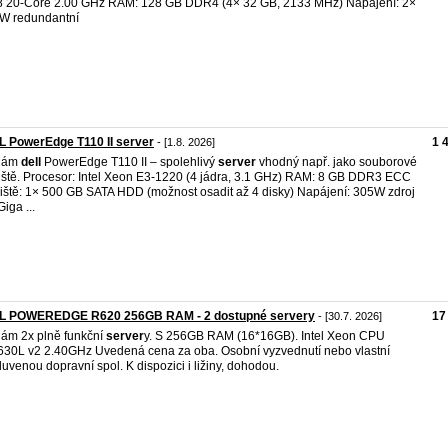
 20-Core 2.00 GHz RAM: 128 GB DDR4 (4× 32 GB, 2133 MHz) Napájení: 2×
W redundantní
 PowerEdge T110 II server
1 
- [1.8. 2026]
dám
dell
PowerEdge T110 II – spolehlivý
server
vhodný např. jako souborové
iště. Procesor: Intel Xeon E3-1220 (4 jádra, 3.1 GHz) RAM: 8 GB DDR3 ECC
iště: 1× 500 GB SATA HDD (možnost osadit až 4 disky) Napájení: 305W zdroj
Giga ...
L POWEREDGE R620 256GB RAM - 2 dostupné servery
17
- [30.7. 2026]
ám 2x plně funkční
server
y. S 256GB RAM (16*16GB). Intel Xeon CPU
30L v2 2.40GHz Uvedená cena za oba. Osobní vyzvednutí nebo vlastní
uvenou dopravní spol. K dispozici i ližiny, dohodou.