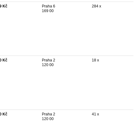
9 Kč
Praha 6
284 x
169 00
0 Kč
Praha 2
18 x
120 00
0 Kč
Praha 2
41 x
120 00