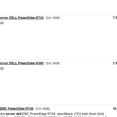
server DELL PowerEdge R710
7 
- [3.8. 2026]
itý
server DELL PowerEdge R300
1 
- [3.8. 2026]
itý
l EMC PowerEdge R740
34
- [1.8. 2026]
dám
server
dell
EMC PowerEdge R740. specifikace: CPU:Intel Xeon Gold