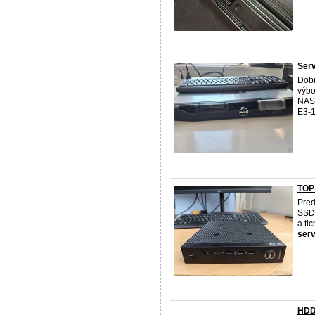
Serv
Dobr
výbo
NAS,
E3‑1
TOP 
Pre
SSD 
a ti
ser
HDD