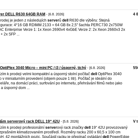
ver DELL R630 64GB RAM
4 
- [6.8. 2026]
rodej je jeden z následujích
server
ů
dell
R630 dle výběru: Stejná
igurace: 4*16 GB RDIMM 2133 = 64 GB 8x 2,5" šachta PERC730 2x750W
C Enterprise Verze 1: 1x Xeon 2690v4 4xGbE Verze 2: 2x Xeon 2660v3 2x
+ 2x SFP ...
 OptiPlex 3040 Micro – mini PC / i3 / úsporný, tichý
55
- [6.8. 2026]
zím k prodeji velmi kompaktní a úsporný stolní počítač
dell
OptiPlex 3040
o v miniaturním provedení (objem pouze 1 litr). Počítač je ideální do
eláře, na domácí práci, surfování po internetu, přehrávání filmů nebo jako
ý a úsporný dom ...
dám serverový rack DELL 19“ 42U
V 
- [5.8. 2026]
zím k prodeji profesionální
server
ový rack značky
dell
19“ 42U provozovaný
zprašném klimatizovaném prostředí. Rozměry racku 200 x 60,5 x 100 cm
H. 42 montážních pozic. Součástí racku je přepínač ovládání
dell
PowerEdge