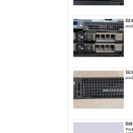
2U 
použ
1U 
použ
Del
Pro