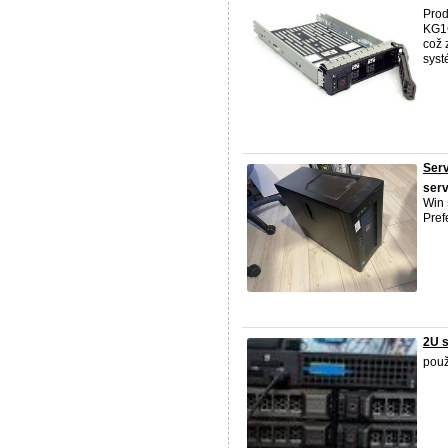
Prod
KG1C
což 
syst
Serv
ser
Win
Pref
2U 
použ