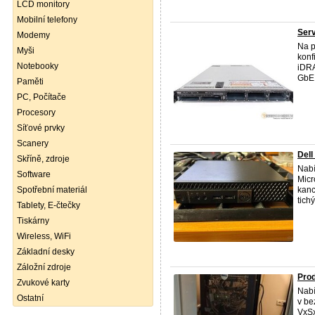
LCD monitory
Mobilní telefony
Ser
Modemy
Na p
Myši
konf
Notebooky
iDRA
GbE 
Paměti
PC, Počítače
Procesory
Síťové prvky
Scanery
Dell
Skříně, zdroje
Nabí
Software
Micr
Spotřební materiál
kanc
tich
Tablety, E-čtečky
Tiskárny
Wireless, WiFi
Základní desky
Záložní zdroje
Pro
Zvukové karty
Nabí
Ostatní
v be
VxSx