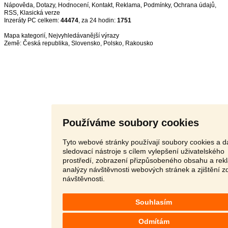
Nápověda
,
Dotazy
,
Hodnocení
,
Kontakt
,
Reklama
,
Podmínky
,
Ochrana údajů
,
RSS
,
Inzeráty PC celkem:
44474
, za 24 hodin:
1751
Mapa kategorií
,
Nejvyhledávanější výrazy
Země:
Česká republika
,
Slovensko
,
Polsko
,
Rakousko
Používáme soubory cookies
Tyto webové stránky používají soubory cookies a da
sledovací nástroje s cílem vylepšení uživatelského
prostředí, zobrazení přizpůsobeného obsahu a rek
analýzy návštěvnosti webových stránek a zjištění z
návštěvnosti.
Souhlasím
Odmítám