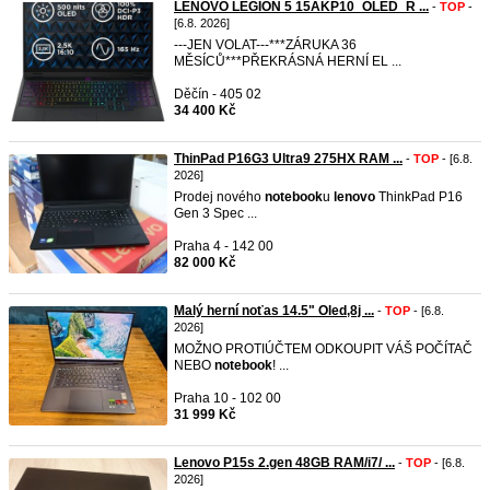
LENOVO LEGION 5 15AKP10_OLED_R ...
-
TOP
-
[6.8. 2026]
---JEN VOLAT---***ZÁRUKA 36
MĚSÍCŮ***PŘEKRÁSNÁ HERNÍ EL ...
Děčín - 405 02
34 400 Kč
ThinPad P16G3 Ultra9 275HX RAM ...
-
TOP
- [6.8.
2026]
Prodej nového
notebook
u
lenovo
ThinkPad P16
Gen 3 Spec ...
Praha 4 - 142 00
82 000 Kč
Malý herní noťas 14.5" Oled,8j ...
-
TOP
- [6.8.
2026]
MOŽNO PROTIÚČTEM ODKOUPIT VÁŠ POČÍTAČ
NEBO
notebook
! ...
Praha 10 - 102 00
31 999 Kč
Lenovo P15s 2.gen 48GB RAM/i7/ ...
-
TOP
- [6.8.
2026]