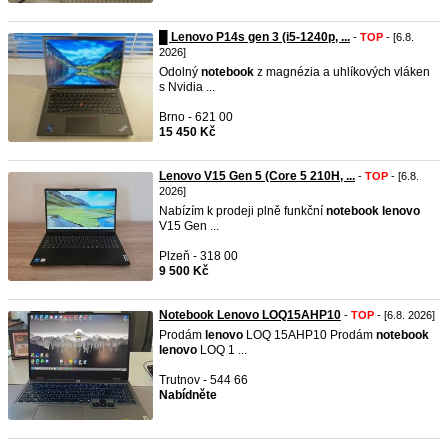
█ Lenovo P14s gen 3 (i5-1240p, ...
-
TOP
- [6.8.
2026]
Odolný
notebook
z magnézia a uhlíkových vláken
s Nvidia ...
Brno - 621 00
15 450 Kč
Lenovo V15 Gen 5 (Core 5 210H, ...
-
TOP
- [6.8.
2026]
Nabízím k prodeji plně funkční
notebook
lenovo
V15 Gen ...
Plzeň - 318 00
9 500 Kč
Notebook Lenovo LOQ15AHP10
-
TOP
- [6.8. 2026]
Prodám
lenovo
LOQ 15AHP10 Prodám
notebook
lenovo
LOQ 1 ...
Trutnov - 544 66
Nabídněte