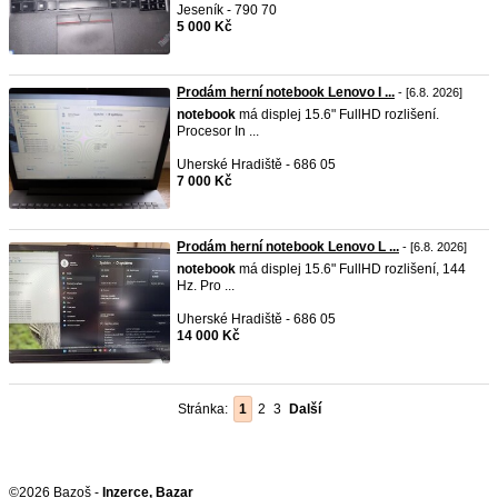
Jeseník - 790 70
5 000 Kč
Prodám herní notebook Lenovo I ...
- [6.8. 2026]
notebook
má displej 15.6" FullHD rozlišení.
Procesor In ...
Uherské Hradiště - 686 05
7 000 Kč
Prodám herní notebook Lenovo L ...
- [6.8. 2026]
notebook
má displej 15.6" FullHD rozlišení, 144
Hz. Pro ...
Uherské Hradiště - 686 05
14 000 Kč
Stránka:
1
2
3
Další
©2026 Bazoš -
Inzerce, Bazar