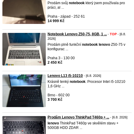
Prodám svůj
notebook
který jsem používala pro
práci, al ...
Praha - západ - 252 61
14 999 Kč
Notebook Lenovo Z50-75, 8GB, 1 ...
-
TOP
- [6.8.
2026]
Prodám plně funkční
notebook
lenovo
Z50-75 v
konfigurac ...
Praha 3 - 130 00
2 450 Kč
Lenovo L13 i5-10210
- [6.8. 2026]
Krásně tenký
notebook
. Procesor Intel i5-10210
1,6 GHz ...
Brno - 602 00
3 700 Kč
Prodám Lenovo ThinkPad T460p + ...
- [6.8. 2026]
lenovo
ThinkPad T460p ve skvělém stavu +
500GB HDD ZDAR ...