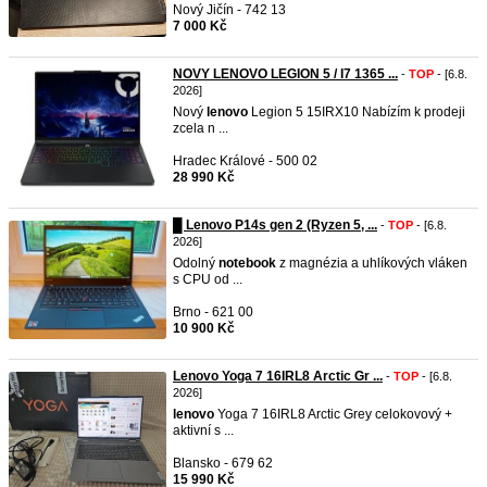
Nový Jičín - 742 13
7 000 Kč
NOVY LENOVO LEGION 5 / I7 1365 ...
-
TOP
- [6.8.
2026]
Nový
lenovo
Legion 5 15IRX10 Nabízím k prodeji
zcela n ...
Hradec Králové - 500 02
28 990 Kč
█ Lenovo P14s gen 2 (Ryzen 5, ...
-
TOP
- [6.8.
2026]
Odolný
notebook
z magnézia a uhlíkových vláken
s CPU od ...
Brno - 621 00
10 900 Kč
Lenovo Yoga 7 16IRL8 Arctic Gr ...
-
TOP
- [6.8.
2026]
lenovo
Yoga 7 16IRL8 Arctic Grey celokovový +
aktivní s ...
Blansko - 679 62
15 990 Kč