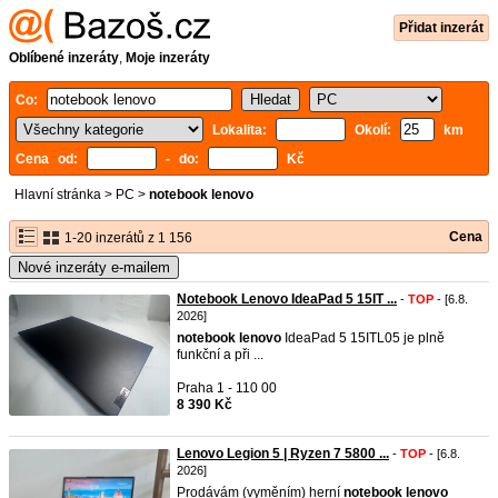
Přidat inzerát
Oblíbené inzeráty
,
Moje inzeráty
Co:
Lokalita:
Okolí:
km
Cena od:
- do:
Kč
Hlavní stránka
>
PC
>
notebook lenovo
Cena
1-20 inzerátů z 1 156
Nové inzeráty e-mailem
Notebook Lenovo IdeaPad 5 15IT ...
-
TOP
- [6.8.
2026]
notebook
lenovo
IdeaPad 5 15ITL05 je plně
funkční a při ...
Praha 1 - 110 00
8 390 Kč
Lenovo Legion 5 | Ryzen 7 5800 ...
-
TOP
- [6.8.
2026]
Prodávám (vyměním) herní
notebook
lenovo