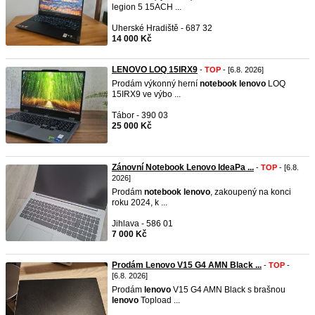
legion 5 15ACH ...
Uherské Hradiště - 687 32
14 000 Kč
LENOVO LOQ 15IRX9
-
TOP
- [6.8. 2026]
Prodám výkonný herní
notebook
lenovo
LOQ
15IRX9 ve výbo ...
Tábor - 390 03
25 000 Kč
Zánovní Notebook Lenovo IdeaPa ...
-
TOP
- [6.8.
2026]
Prodám
notebook
lenovo
, zakoupený na konci
roku 2024, k ...
Jihlava - 586 01
7 000 Kč
Prodám Lenovo V15 G4 AMN Black ...
-
TOP
-
[6.8. 2026]
Prodám
lenovo
V15 G4 AMN Black s brašnou
lenovo
Topload ...