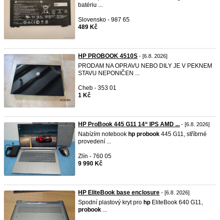
batériu ...
Slovensko - 987 65
489 Kč
HP PROBOOK 4510S
- [6.8. 2026]
PRODAM NA OPRAVU NEBO DILY JE V PEKNEM
STAVU NEPONIČEN ...
Cheb - 353 01
1 Kč
HP ProBook 445 G11 14“ IPS AMD ...
- [6.8. 2026]
Nabízím notebook
hp
probook
445 G11, stříbrné
provedení ...
Zlín - 760 05
9 990 Kč
HP EliteBook base enclosure
- [6.8. 2026]
Spodní plastový kryt pro
hp
EliteBook 640 G11,
probook
...