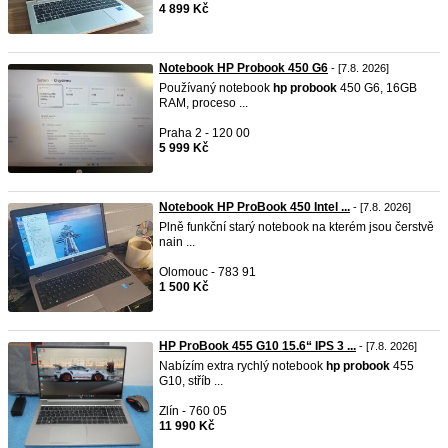
4 899 Kč
Notebook HP Probook 450 G6
- [7.8. 2026]
Používaný notebook
hp
probook
450 G6, 16GB
RAM, proceso ...
Praha 2 - 120 00
5 999 Kč
Notebook HP ProBook 450 Intel ...
- [7.8. 2026]
Plně funkční starý notebook na kterém jsou čerstvě
nain ...
Olomouc - 783 91
1 500 Kč
HP ProBook 455 G10 15.6“ IPS 3 ...
- [7.8. 2026]
Nabízím extra rychlý notebook
hp
probook
455
G10, stříb ...
Zlín - 760 05
11 990 Kč