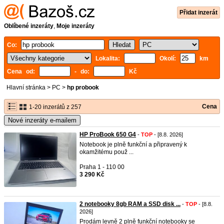
Přidat inzerát
Oblíbené inzeráty
,
Moje inzeráty
Co:
Lokalita:
Okolí:
km
Cena od:
- do:
Kč
Hlavní stránka
>
PC
>
hp probook
Cena
1-20 inzerátů z 257
Nové inzeráty e-mailem
HP ProBook 650 G4
-
TOP
- [8.8. 2026]
Notebook je plně funkční a připravený k
okamžitému použ ...
Praha 1 - 110 00
3 290 Kč
2 notebooky 8gb RAM a SSD disk ...
-
TOP
- [8.8.
2026]
Prodám levně 2 plně funkční notebooky se