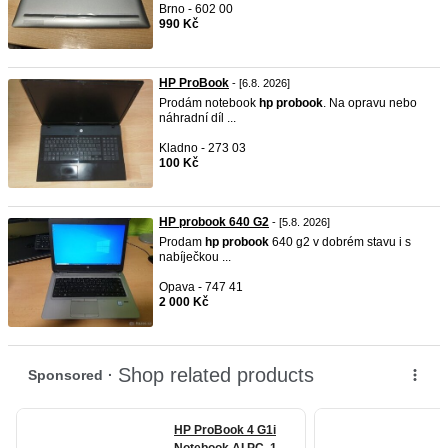
Brno - 602 00
990 Kč
HP ProBook
- [6.8. 2026]
Prodám notebook
hp
probook
. Na opravu nebo
náhradní díl ...
Kladno - 273 03
100 Kč
HP probook 640 G2
- [5.8. 2026]
Prodam
hp
probook
640 g2 v dobrém stavu i s
nabíječkou ...
Opava - 747 41
2 000 Kč