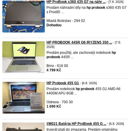
HP ProBook x360 435 G7 na náhr ...
- [7.8. 2026]
Prodám náhradní díly na
hp
probook
x360 435 G7
s ProdID ...
Mladá Boleslav - 294 02
Dohodou
HP PROBOOK 445R G6 /RYZEN5 350 ...
- [7.8.
2026]
Prodám použitý, ale zachovalý notebook
hp
probook
445R ...
Brno - 616 00
4 799 Kč
HP Probook 455 G1
- [6.8. 2026]
Prodám notebook
hp
probook
455 G1 AMD A6
4400M APU 8GB ...
Ostrava - 700 30
1 690 Kč
#M021 Batéria HP ProBook 455 G ...
- [6.8. 2026]
Inzerát platí do zmazania. Predám originálnu