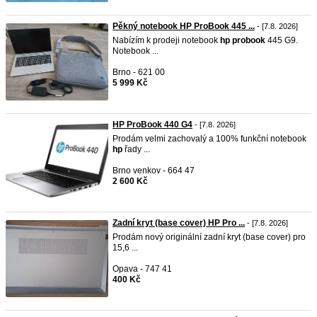
Pěkný notebook HP ProBook 445 ...
- [7.8. 2026]
Nabízím k prodeji notebook
hp
probook
445 G9.
Notebook ...
Brno - 621 00
5 999 Kč
HP ProBook 440 G4
- [7.8. 2026]
Prodám velmi zachovalý a 100% funkční notebook
hp
řady ...
Brno venkov - 664 47
2 600 Kč
Zadní kryt (base cover) HP Pro ...
- [7.8. 2026]
Prodám nový originální zadní kryt (base cover) pro
15,6 ...
Opava - 747 41
400 Kč