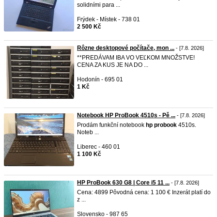
solidními para ...
Frýdek - Místek - 738 01
2 500 Kč
Rôzne desktopové počítače, mon ...
- [7.8. 2026]
**PREDÁVAM IBA VO VEĽKOM MNOŽSTVE!
CENA ZA KUS JE NA DO ...
Hodonín - 695 01
1 Kč
Notebook HP ProBook 4510s - Pě ...
- [7.8. 2026]
Prodám funkční notebook
hp
probook
4510s.
Noteb ...
Liberec - 460 01
1 100 Kč
HP ProBook 630 G8 | Core i5 11 ...
- [7.8. 2026]
Cena: 4899 Pôvodná cena: 1 100 € Inzerát platí do
z ...
Slovensko - 987 65